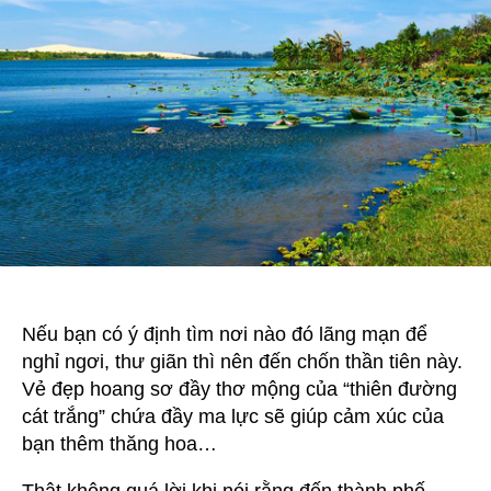
mộng
Nếu bạn có ý định tìm nơi nào đó lãng mạn để
nghỉ ngơi, thư giãn thì nên đến chốn thần tiên này.
Vẻ đẹp hoang sơ đầy thơ mộng của “thiên đường
cát trắng” chứa đầy ma lực sẽ giúp cảm xúc của
bạn thêm thăng hoa…
Thật không quá lời khi nói rằng đến thành phố