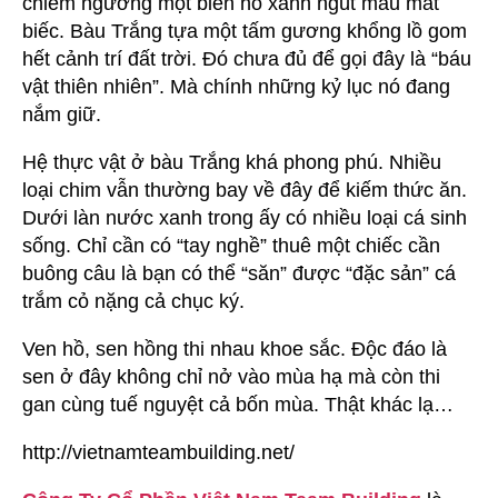
chiêm ngưỡng một biển hồ xanh ngút màu mắt
biếc. Bàu Trắng tựa một tấm gương khổng lồ gom
hết cảnh trí đất trời. Đó chưa đủ để gọi đây là “báu
vật thiên nhiên”. Mà chính những kỷ lục nó đang
nắm giữ.
Hệ thực vật ở bàu Trắng khá phong phú. Nhiều
loại chim vẫn thường bay về đây để kiếm thức ăn.
Dưới làn nước xanh trong ấy có nhiều loại cá sinh
sống. Chỉ cần có “tay nghề” thuê một chiếc cần
buông câu là bạn có thể “săn” được “đặc sản” cá
trắm cỏ nặng cả chục ký.
Ven hồ, sen hồng thi nhau khoe sắc. Độc đáo là
sen ở đây không chỉ nở vào mùa hạ mà còn thi
gan cùng tuế nguyệt cả bốn mùa. Thật khác lạ…
http://vietnamteambuilding.net/