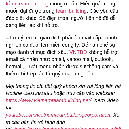
trình team building
mong muốn, Hiệu quả mong
muốn đạt được trong
team building
, Các yêu cầu
đặc biệt khác, Số điện thoại người liên hệ để dễ
dàng liên lạc khi hỗ trợ.
– Lưu ý: email giao dịch phải là email cấp doanh
nghiệp có đuôi tên miền công ty. Để hạn chế sự
mạo danh vì mục đích xấu,
VNTBD
không hỗ trợ
email cá nhân như: gmail, yahoo mail, outlook,
hotmail,…Rất mong nhận được sự thông cảm và
thiện chí hợp tác từ quý doanh nghiệp.
Mọi thông tin chi tiết quý khách xin vui lòng liên hệ
Hotline 0901391886 hoặc truy cập vào website:
https://www.vietnamteambuilding.net/
. Xem video
tại:
youtube.com/vietnamteambuildingcorporation
. Xe
m các bản tin và hình ảnh