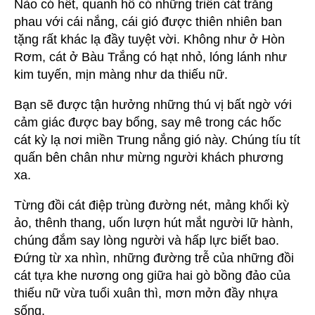
Nào có hết, quanh hồ có những triền cát trắng
phau với cái nắng, cái gió được thiên nhiên ban
tặng rất khác lạ đầy tuyệt vời. Không như ở Hòn
Rơm, cát ở Bàu Trắng có hạt nhỏ, lóng lánh như
kim tuyến, mịn màng như da thiếu nữ.
Bạn sẽ được tận hưởng những thú vị bất ngờ với
cảm giác được bay bổng, say mê trong các hốc
cát kỳ lạ nơi miền Trung nắng gió này. Chúng tíu tít
quấn bên chân như mừng người khách phương
xa.
Từng đồi cát điệp trùng đường nét, mảng khối kỳ
ảo, thênh thang, uốn lượn hút mắt người lữ hành,
chúng đắm say lòng người và hấp lực biết bao.
Đứng từ xa nhìn, những đường trễ của những đồi
cát tựa khe nương ong giữa hai gò bồng đảo của
thiếu nữ vừa tuổi xuân thì, mơn mởn đầy nhựa
sống.