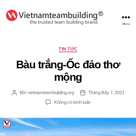
Menu
VietnamTeambuilding
Chuyên
TIN TỨC
mục
Bàu trắng-Ốc đảo thơ
mộng
Bởi
vietnamteambuilding.org
Tháng Bảy 7, 2021
Tác
Ngày
giả
đăng
ở
Không có bình luận
Bàu
trắng-
Ốc
đảo
thơ