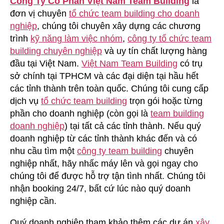
Công Ty Cổ Phần Việt Nam Team Building
là
đơn vị chuyên
tổ chức team building cho doanh
nghiệp
, chúng tôi chuyên xây dựng các chương
trình
kỹ năng làm việc nhóm
,
công ty tổ chức team
building chuyên nghiệp
và uy tín chất lượng hàng
đầu tại Việt Nam.
Việt Nam Team Building
có trụ
sở chính tại TPHCM và các đại diện tại hầu hết
các tỉnh thành trên toàn quốc. Chúng tôi cung cấp
dịch vụ
tổ chức team building
trọn gói hoặc từng
phần cho doanh nghiệp (còn gọi là
team building
doanh nghiệp
) tại tất cả các tỉnh thành. Nếu quý
doanh nghiệp từ các tỉnh thành khác đến và có
nhu cầu tìm một
công ty team building
chuyên
nghiệp nhất, hãy nhấc máy lên và gọi ngay cho
chúng tôi để được hỗ trợ tận tình nhất. Chúng tôi
nhận booking 24/7, bất cứ lúc nào quý doanh
nghiệp cần.
Quý doanh nghiệp tham khảo thêm các dự án
xây