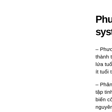
Phư
sys
– Phươ
thành 
lứa tu
ít tuổi
– Phân
tập ti
biến c
nguyên