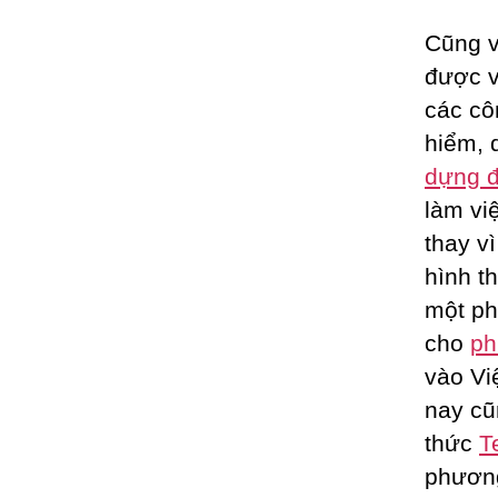
Cũng 
được v
các cô
hiểm, 
dựng đ
làm vi
thay v
hình t
một ph
cho
ph
vào Vi
nay cũ
thức
T
phương