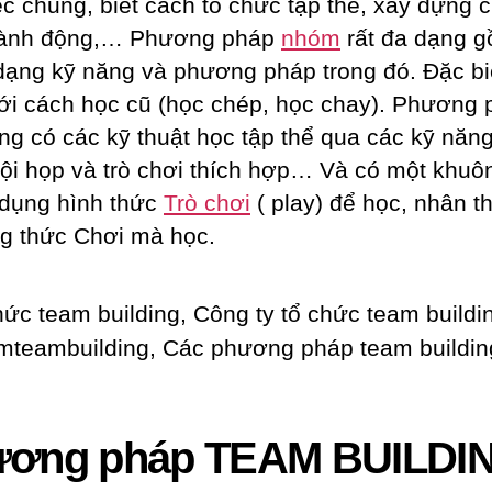
ệc chung, biết cách tổ chức tập thể, xây dựng
 hành động,… Phương pháp
nhóm
rất đa dạng 
dạng kỹ năng và phương pháp trong đó. Đặc bi
ới cách học cũ (học chép, học chay). Phương 
ng có các kỹ thuật học tập thể qua các kỹ năng
hội họp và trò chơi thích hợp… Và có một khu
 dụng hình thức
Trò chơi
( play) để học, nhân t
 thức Chơi mà học.
ơng pháp TEAM BUILDI