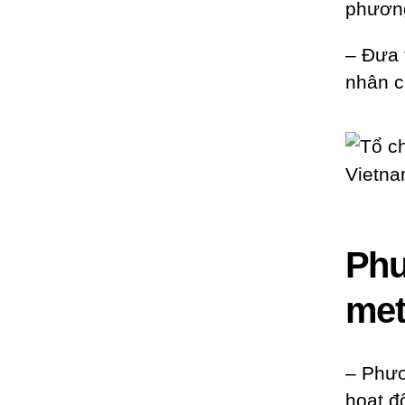
phương
– Đưa 
nhân c
Phư
met
– Phươ
hoạt đ