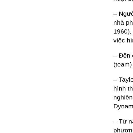
– Ngườ
nhà ph
1960).
việc h
– Đến 
(team)
– Tayl
hình t
nghiên
Dynami
– Từ 
phương