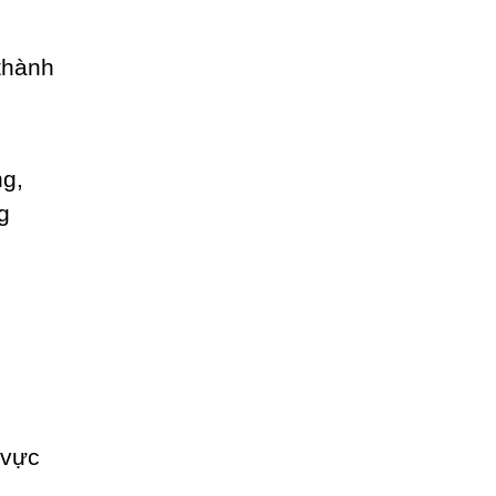
 thành
 vực