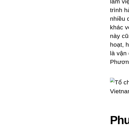
làm vi
trình
nhiều 
khác v
này cũ
hoạt, 
là vận
Phương
Phư