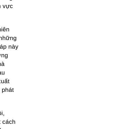
h vực
niên
 những
áp này
ớng
hà
au
xuất
, phát
i,
t cách