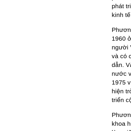
phát t
kinh tế
Phương
1960 ở
người 
và có 
dẫn. V
nước 
1975 v
hiện tr
triển 
Phươn
khoa h