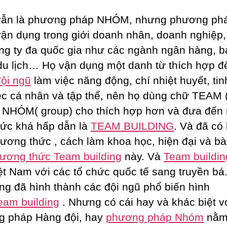
vẫn là phương pháp NHÓM, nhưng phương ph
ận dụng trong giới doanh nhân, doanh nghiệp,
ng ty đa quốc gia như các ngành ngân hàng, b
du lịch… Họ vận dụng một danh từ thích hợp 
ội ngũ
làm việc năng động, chí nhiệt huyết, tin
ệc cá nhân và tập thể, nên họ dùng chữ TEAM (
ì NHÓM( group) cho thích hợp hơn và đưa đến
hức khá hấp dẫn là
TEAM BUILDING
. Và đã có
ương thức , cách làm khoa học, hiện đại và bà
ương thức Team building
này. Và
Team buildin
ệt Nam với các tổ chức quốc tế sang truyền bá
ng đã hình thành các đội ngũ phổ biến hình
eam building
. Nhưng có cái hay và khác biệt v
 pháp Hàng đội, hay
phương pháp Nhóm
nằm