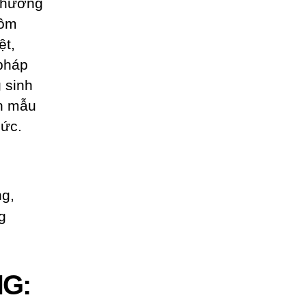
 chương
gồm
ệt,
pháp
 sinh
ôn mẫu
hức.
NG: