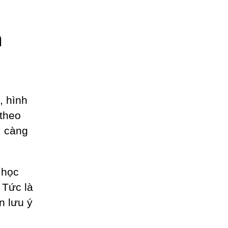
m
, hình
 theo
, càng
 học
 Tức là
n lưu ý