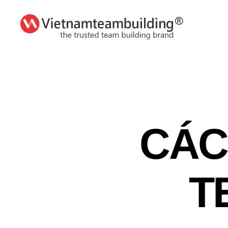
VietnamTeambuilding
CÁC
T