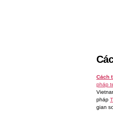
Các
Cách t
pháp t
Vietna
pháp
T
gian s