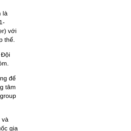
 là
1-
r) với
p thể.
 Đội
hóm.
ờng để
ng tâm
 group
t và
ốc gia