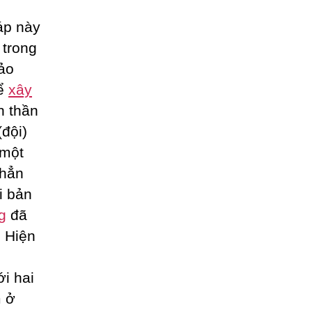
áp này
 trong
ảo
để
xây
h thần
đội)
 một
 hẳn
i bản
g
đã
. Hiện
ới hai
 ở