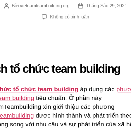
Bởi
vietnamteambuilding.org
Tháng Sáu 29, 2021
Tác
Ngày
giả
đăng
ở
Không có bình luận
CÁC
PHƯƠNG
PHÁP
TEAMBUILDING
h tổ chức team building
hức tổ chức team building
áp dụng các
phư
eam building
tiêu chuẩn. Ở phần này,
mTeambuilding xin giới thiệu các phương
eambuilding
được hình thành và phát triển the
ong song với nhu cầu và sự phát triển của xã hộ