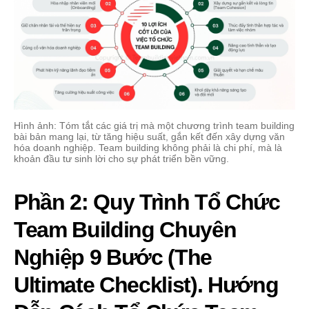
Hình ảnh: Tóm tắt các giá trị mà một chương trình team building
bài bản mang lại, từ tăng hiệu suất, gắn kết đến xây dựng văn
hóa doanh nghiệp. Team building không phải là chi phí, mà là
khoản đầu tư sinh lời cho sự phát triển bền vững.
Phần 2: Quy Trình Tổ Chức
Team Building Chuyên
Nghiệp 9 Bước (The
Ultimate Checklist). Hướng