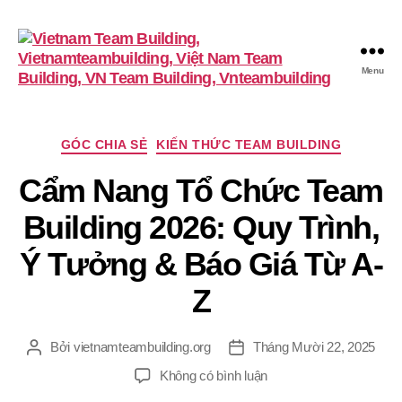
Menu
VietnamTeambuilding
Chuyên
GÓC CHIA SẺ
KIẾN THỨC TEAM BUILDING
mục
Cẩm Nang Tổ Chức Team
Building 2026: Quy Trình,
Ý Tưởng & Báo Giá Từ A-
Z
Bởi
vietnamteambuilding.org
Tháng Mười 22, 2025
Tác
Ngày
giả
đăng
ở
Không có bình luận
Cẩm