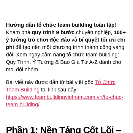
Nang
Tổ
Chức
Team
Hướng dẫn tổ chức team building toàn tập
!
Building
Khám phá
quy trình 9 bước
chuyên nghiệp,
100+
2026:
ý tưởng trò chơi độc đáo
và
bí quyết tối ưu chi
Quy
phí
để tạo nên một chương trình thành công vang
Trình,
dội. Xem ngay cẩm nang tổ chức team building:
Ý
Quy Trình, Ý Tưởng & Báo Giá Từ A-Z dành cho
Tưởng
mọi đội nhóm.
&
Báo
Bài viết này được dẫn từ bài viết gốc
Tổ Chức
Giá
Từ
Team Building
tại link sau đây:
A-
https://www.teambuildingvietnam.com.vn/to-chuc-
Z
team-building/
Phần 1: Nền Tảng Cốt Lõi –