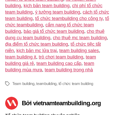
building
,
kịch bản team building
,
chi phí tổ chức
team building
,
ý tưởng team building
,
cách tổ chức
team building
,
tổ chức teambuilding cho công ty
,
tổ
chức teambuilding
,
cẩm nang tổ chức team
building
,
báo giá tổ chức team building
,
cho thuê
dụng cụ team building
,
cho thuê mc team building
,
địa điểm tổ chức team building
,
tổ chức tiệc tất
niên
,
kịch bản mc lửa trại
,
team building sales
,
team building it
,
trò chơi team building
,
team
building giá rẻ
,
team building cao cấp
,
team
building mùa mưa
,
team building trong nhà
Team building
,
teambuilding
,
tổ chức team building
Thẻ
Bởi vietnamteambuilding.org