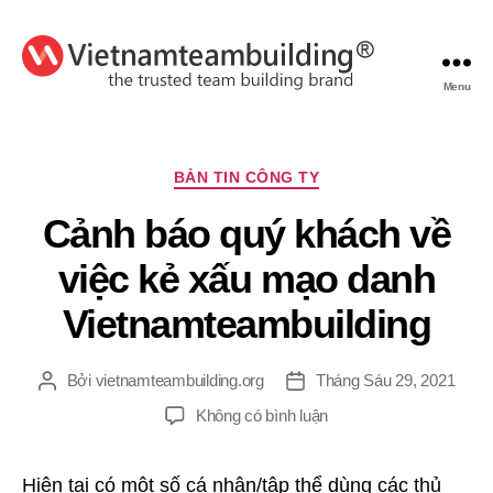
Menu
VietnamTeambuilding
Chuyên
BẢN TIN CÔNG TY
mục
Cảnh báo quý khách về
việc kẻ xấu mạo danh
Vietnamteambuilding
Bởi
vietnamteambuilding.org
Tháng Sáu 29, 2021
Tác
Ngày
giả
đăng
ở
Không có bình luận
Cảnh
báo
Hiện tại có một số cá nhân/tập thể dùng các thủ
quý