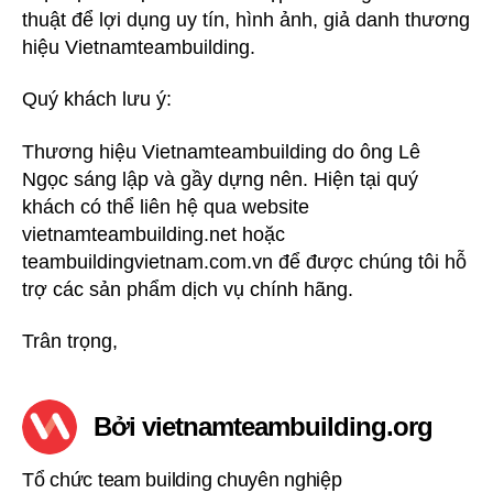
thuật để lợi dụng uy tín, hình ảnh, giả danh thương
khách
về
hiệu Vietnamteambuilding.
việc
kẻ
Quý khách lưu ý:
xấu
mạo
Thương hiệu Vietnamteambuilding do ông Lê
danh
Ngọc sáng lập và gầy dựng nên. Hiện tại quý
Vietnamteambuilding
khách có thể liên hệ qua website
vietnamteambuilding.net hoặc
teambuildingvietnam.com.vn để được chúng tôi hỗ
trợ các sản phẩm dịch vụ chính hãng.
Trân trọng,
Bởi vietnamteambuilding.org
Tổ chức team building chuyên nghiệp