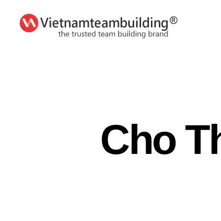
VietnamTeambuilding
Cho T