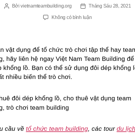
Bởi
vietnamteambuilding.org
Tháng Sáu 28, 2021
Tác
Ngày
giả
đăng
ở
Không có bình luận
Cho
Thuê
Đôi
Dép
n vật dụng để tổ chức trò chơi tập thể hay tea
Khổng
ng, hãy liên hệ ngay Việt Nam Team Building để
Lồ
p khổng lồ. Bạn có thể sử dụng đôi dép khổng l
ất nhiều biến thể trò chơi.
u cầu về
tổ chức team building
, các tour
du lịc