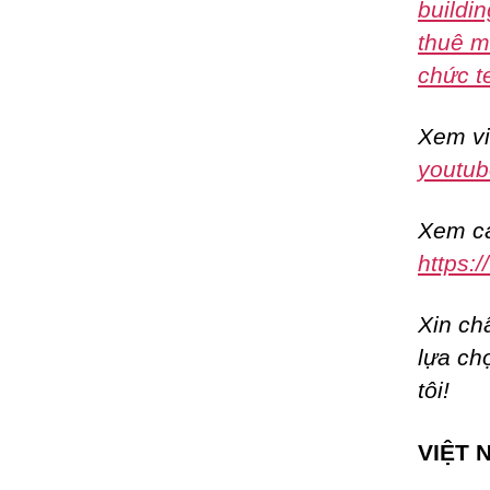
buildin
thuê m
chức t
Xem vi
youtub
Xem cá
https:
Xin ch
lựa ch
tôi!
VIỆT 