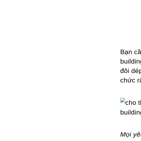
Bạn cầ
buildi
đôi dé
chức r
Mọi yê