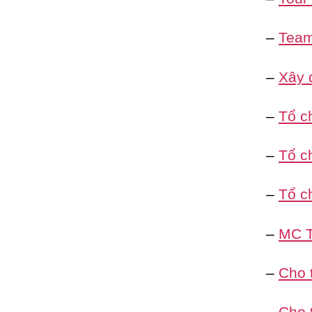
–
Team 
–
Xây 
–
Tổ c
–
Tổ ch
–
Tổ c
–
MC T
–
Cho 
–
Cho 