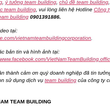
g
,
ý tưởng team building
,
chủ đề team building
c team building
, vui lòng liên hệ Hotline
Công t
eam building
0901391886.
deo tại:
e.com/vietnamteambuildingcorporation
.
c bản tin và hình ảnh tại:
//www.facebook.com/VietNamTeamBuilding.offic
ân thành cảm ơn quý doanh nghiệp đã tin tưởn
ọn sử dụng dịch vụ
team building
của công ty 
NAM TEAM BUILDING