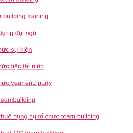
building training
dựng đội ngũ
hức sự kiện
ức tiệc tất niên
hức year end party
eambuilding
thuê dụng cụ tổ chức team building
thuê MC team building