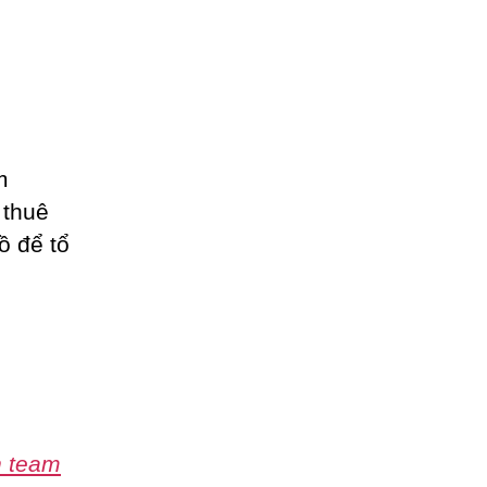
m
 thuê
ồ để tổ
h team