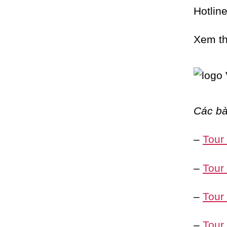
Hotlin
Xem th
Các bà
–
Tour
–
Tour
–
Tour
–
Tour