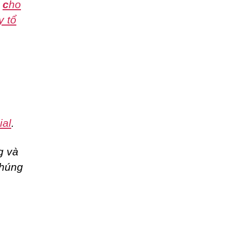
,
c
ho
y tổ
ial
.
g và
chúng