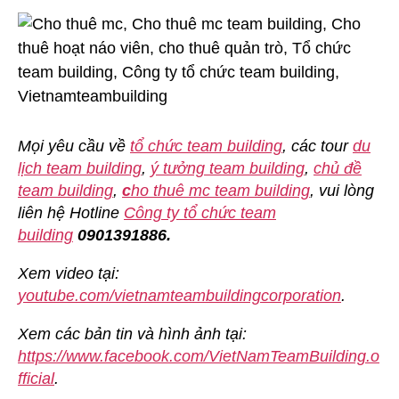
Mọi yêu cầu về
tổ chức team building
, các tour
du
lịch team building
,
ý tưởng team building
,
chủ đề
team building
,
c
ho thuê mc team building
, vui lòng
liên hệ Hotline
Công ty tổ chức team
building
0901391886.
Xem video tại:
youtube.com/vietnamteambuildingcorporation
.
Xem các bản tin và hình ảnh tại:
https://www.facebook.com/VietNamTeamBuilding.o
fficial
.