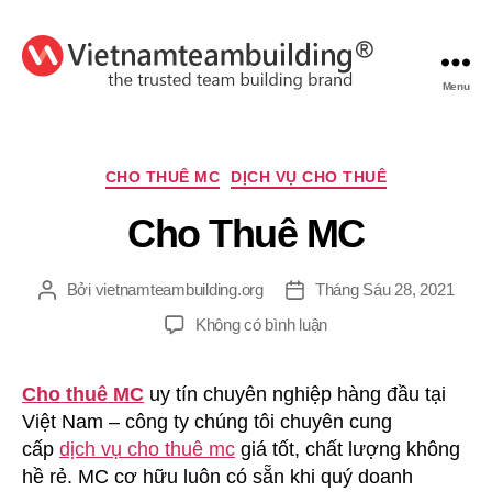
Menu
VietnamTeambuilding
Chuyên
CHO THUÊ MC
DỊCH VỤ CHO THUÊ
mục
Cho Thuê MC
Bởi
vietnamteambuilding.org
Tháng Sáu 28, 2021
Tác
Ngày
giả
đăng
ở
Không có bình luận
Cho
Thuê
Cho thuê MC
uy tín chuyên nghiệp hàng đầu tại
MC
Việt Nam – công ty chúng tôi chuyên cung
cấp
dịch vụ cho thuê mc
giá tốt, chất lượng không
hề rẻ. MC cơ hữu luôn có sẵn khi quý doanh