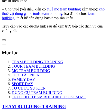
mc sự kiện khác.
– Cho thuê (với điều kiện có
thuê mc team building
kèm theo):
cho
thuê vật dụng game tools team building
, loa đài tổ chức
team
building
, thiết kế dàn dựng backdrop sân khấu.
Truy cập vào các đường link sau để xem trực tiếp các dịch vụ của
chúng tôi:
Mục lục
TEAM BUILDING TRAINING
TOUR TEAM BUILDING
MC TEAM BUILDING
TIỆC TẤT NIÊN
FAMILY DAY
SPORT DAY
TỔ CHỨC SỰ KIỆN
DỤNG CỤ TEAM BUILDING
TRÒ CHƠI TEAM BUILDING CÓ KÈM MC
TEAM BUILDING TRAINING