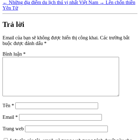
←
Những địa điểm du lịch thú vị nhất Việt Nam
→
Lên chốn thiền
Yên Tử
Trả lời
Email của bạn sẽ không được hiển thị công khai.
Các trường bắt
buộc được đánh dấu
*
Bình luận
*
Tên
*
Email
*
Trang web