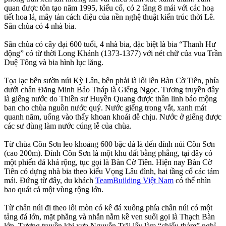
quan được tôn tạo năm 1995, kiểu cổ, có 2 tầng 8 mái với các hoạ
tiết hoa lá, mây tản cách điệu của nền nghệ thuật kiến trúc thời Lê.
Sân chùa có 4 nhà bia.
Sân chùa có cây đại 600 tuổi, 4 nhà bia, đặc biệt là bia “Thanh Hư
động” có từ thời Long Khánh (1373-1377) với nét chữ của vua Trần
Duệ Tông và bia hình lục lăng.
Tọa lạc bên sườn núi Kỳ Lân, bên phải là lối lên Bàn Cờ Tiên, phía
dưới chân Đăng Minh Bảo Tháp là Giếng Ngọc. Tương truyền đây
là giếng nước do Thiền sư Huyền Quang được thần linh báo mộng
ban cho chùa nguồn nước quý. Nước giếng trong vắt, xanh mát
quanh năm, uống vào thấy khoan khoái dễ chịu. Nước ở giếng được
các sư dùng làm nước cúng lễ của chùa.
Từ chùa Côn Sơn leo khoảng 600 bậc đá là đến đỉnh núi Côn Sơn
(cao 200m). Đỉnh Côn Sơn là một khu đất bằng phẳng, tại đây có
một phiến đá khá rộng, tục gọi là Bàn Cờ Tiên. Hiện nay Bàn Cờ
Tiên có dựng nhà bia theo kiểu Vọng Lâu đình, hai tầng cổ các tám
mái. Đứng từ đây, du khách
TeamBuilding Việt Nam
có thể nhìn
bao quát cả một vùng rộng lớn.
Từ chân núi đi theo lối mòn có kê đá xuống phía chân núi có một
tảng đá lớn, mặt phẳng và nhẵn nằm kề ven suối gọi là Thạch Bàn
lớn. Tương truyền khi xưa Nguyễn Trãi lấy làm “chiếu thảm” nghỉ