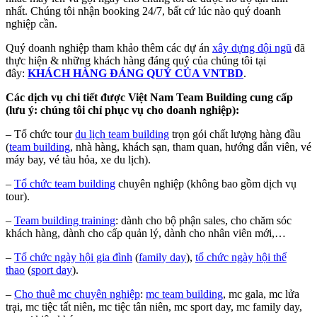
nhất. Chúng tôi nhận booking 24/7, bất cứ lúc nào quý doanh
nghiệp cần.
Quý doanh nghiệp tham khảo thêm các dự án
xây dựng đội ngũ
đã
thực hiện & những khách hàng đáng quý của chúng tôi tại
đây:
KHÁCH HÀNG ĐÁNG QUÝ CỦA VNTBD
.
Các dịch vụ chi tiết được Việt Nam Team Building cung cấp
(lưu ý: chúng tôi chỉ phục vụ cho doanh nghiệp):
– Tổ chức tour
du lịch team building
trọn gói chất lượng hàng đầu
(
team building
, nhà hàng, khách sạn, tham quan, hướng dẫn viên, vé
máy bay, vé tàu hỏa, xe du lịch).
–
Tổ chức team building
chuyên nghiệp (không bao gồm dịch vụ
tour).
–
Team building training
: dành cho bộ phận sales, cho chăm sóc
khách hàng, dành cho cấp quản lý, dành cho nhân viên mới,…
–
Tổ chức ngày hội gia đình
(
family day
),
tổ chức ngày hội thể
thao
(
sport day
).
–
Cho thuê mc chuyên nghiệp
:
mc team building
, mc gala, mc lửa
trại, mc tiệc tất niên, mc tiệc tân niên, mc sport day, mc family day,