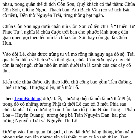
nhau, trong quần thể di tích Côn Sơn, Quý khách có thể thăm: Chùa
Côn Sơn, Giếng Ngọc, Thạch bàn, Am Bạch Vân (có sự tích Bàn
cờ tiên), Đền thờ Nguyễn Trãi, rừng thông bạt ngàn.
Chùa Côn Sơn ngụ dưới chân núi Côn Sơn có tên chữ là “Thiên Tư
Phúc Tự”, nghĩa là chùa được trời ban cho phước lành trong dân
gian quen gọi theo tên núi là chùa Côn Sơn hay còn gọi là Chùa
Hun.
Vào đời Lê, chùa được trùng tu và mở rộng rất nguy nga đồ sộ. Trải
qua biến thiên về lịch sử và thời gian, chùa Côn Sơn ngày nay chỉ
còn là một ngôi chùa nhỏ ẩn mình dưới tán lá xanh của các cây cổ
thụ.
Kiến trúc chùa được xây theo kiểu chữ công bao gồm Tiền đường,
Thiêu lương, Thượng điện, nhà thờ Tổ.
Theo
TeamBuilding
được biết, Thượng điện là nối là nơi thờ Phật,
trong đó có những tượng Phật từ thời Lê cao tới 3 mét. Phía sau
chùa là nhà Tổ, có tượng Trúc Lâm tam tổ (Trần Nhân Tông – Pháp
Loa – Huyền Quang), tượng ông bà Trần Nguyên Đán, hai pho
tượng Nguyễn Trãi và Nguyễn Thị Lộ.
Đường vào Tam quan lát gạch, chạy dài dưới hàng thông trăm năm
phong trần xen lẫn những tán vải thiều xum xuê xanh thẫm. Tam