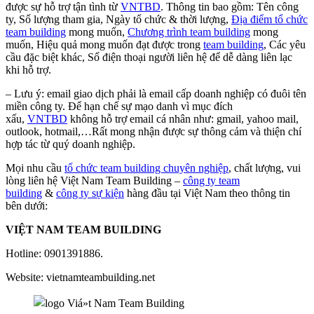
được sự hỗ trợ tận tình từ
VNTBD
. Thông tin bao gồm: Tên công
ty, Số lượng tham gia, Ngày tổ chức & thời lượng,
Địa điểm tổ chức
team building
mong muốn,
Chương trình team building
mong
muốn, Hiệu quả mong muốn đạt được trong
team building
, Các yêu
cầu đặc biệt khác, Số điện thoại người liên hệ để dễ dàng liên lạc
khi hỗ trợ.
– Lưu ý: email giao dịch phải là email cấp doanh nghiệp có đuôi tên
miền công ty. Để hạn chế sự mạo danh vì mục đích
xấu,
VNTBD
không hỗ trợ email cá nhân như: gmail, yahoo mail,
outlook, hotmail,…Rất mong nhận được sự thông cảm và thiện chí
hợp tác từ quý doanh nghiệp.
Mọi nhu cầu
tổ chức team building chuyên nghiệp
, chất lượng, vui
lòng liên hệ Việt Nam Team Building –
công ty team
building
&
công ty sự kiện
hàng đầu tại Việt Nam theo thông tin
bên dưới:
VIỆT NAM TEAM BUILDING
Hotline: 0901391886.
Website: vietnamteambuilding.net