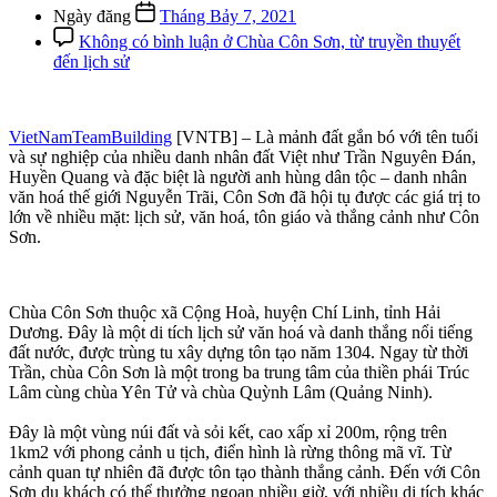
Ngày đăng
Tháng Bảy 7, 2021
Không có bình luận
ở Chùa Côn Sơn, từ truyền thuyết
đến lịch sử
VietNamTeamBuilding
[VNTB] – Là mảnh đất gắn bó với tên tuổi
và sự nghiệp của nhiều danh nhân đất Việt như Trần Nguyên Đán,
Huyền Quang và đặc biệt là người anh hùng dân tộc – danh nhân
văn hoá thế giới Nguyễn Trãi, Côn Sơn đã hội tụ được các giá trị to
lớn về nhiều mặt: lịch sử, văn hoá, tôn giáo và thắng cảnh như Côn
Sơn.
Chùa Côn Sơn thuộc xã Cộng Hoà, huyện Chí Linh, tỉnh Hải
Dương. Đây là một di tích lịch sử văn hoá và danh thắng nổi tiếng
đất nước, được trùng tu xây dựng tôn tạo năm 1304. Ngay từ thời
Trần, chùa Côn Sơn là một trong ba trung tâm của thiền phái Trúc
Lâm cùng chùa Yên Tử và chùa Quỳnh Lâm (Quảng Ninh).
Đây là một vùng núi đất và sỏi kết, cao xấp xỉ 200m, rộng trên
1km2 với phong cảnh u tịch, điển hình là rừng thông mã vĩ. Từ
cảnh quan tự nhiên đã được tôn tạo thành thắng cảnh. Đến với Côn
Sơn du khách có thể thưởng ngoạn nhiều giờ, với nhiều di tích khác