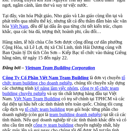
ngơi, ngắm cảnh, làm thơ và suy tư việc nước.
Tại đây, văn hóa Phật giáo, Nho giáo và Lão giáo cùng tồn tại và
phát triển qua nhiều thế kỷ, nhưng tất cả đều thấm đẫm bản sắc văn
hóa
Việt Nam
, đều để lại dấu ấn qua từng chi tiết kiến trúc, chạm
khắc, qua các bia đá, tượng thờ, hoành phi, câu đối…
Hàng năm, lễ hội chùa Côn Sơn được cộng đồng cư dân phường
Cộng Hòa, xã Lê Lợi, thị xã Chí Linh, tỉnh Hải Dương cùng với
Ban Quản lý Di tích Côn Sơn – Kiếp Bạc tổ chức vào tháng Giêng
hằng năm, từ ngày 15 đến ngày 22.
Đăng bởi –
Vietnam Team Building Corporation
Công Ty Cổ Phần Việt Nam Team Building
là đơn vị chuyên
tổ
chức team building cho doanh nghiệp
, chúng tôi chuyên xây dựng
các chương trình
kỹ năng làm việc nhóm
,
công ty tổ chức team
building chuyên nghiệp
và uy tín chất lượng hàng đầu tại Việt
Nam.
Việt Nam Team Building
có trụ sở chính tại TPHCM và các
đại diện tại hầu hết các tỉnh thành trên toàn quốc. Chúng tôi cung
cấp dịch vụ
tổ chức team building
trọn gói hoặc từng phần cho
doanh nghiệp (còn gọi là
team building doanh nghiệp
) tại tất cả các
tỉnh thành. Nếu quý doanh nghiệp từ các tỉnh thành khác đến và có
nhu cầu tìm một
công ty team building
chuyên nghiệp nhất, hãy
nhấc máy lên và gọi ngay cho chúng tôi để được hỗ trợ tận tình