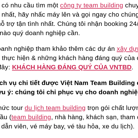
 có nhu cầu tìm một
công ty team building
chu
 nhất, hãy nhấc máy lên và gọi ngay cho chúng
ỗ trợ tận tình nhất. Chúng tôi nhận booking 24/
 nào quý doanh nghiệp cần.
anh nghiệp tham khảo thêm các dự án
xây dự
 thực hiện & những khách hàng đáng quý của
 đây:
KHÁCH HÀNG ĐÁNG QUÝ CỦA VNTBD
.
ch vụ chi tiết được Việt Nam Team Building
ưu ý: chúng tôi chỉ phục vụ cho doanh nghiệ
hức tour
du lịch team building
trọn gói chất lượ
ầu (
team building
, nhà hàng, khách sạn, tham
dẫn viên, vé máy bay, vé tàu hỏa, xe du lịch).