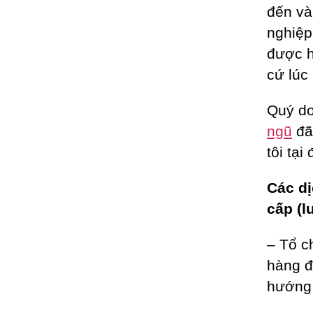
đến và
nghiệp
được h
cứ lúc
Quý do
ngũ
đã
tôi tại
Các dị
cấp (l
– Tổ c
hàng đ
hướng 