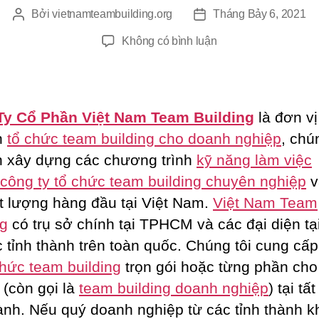
Bởi
vietnamteambuilding.org
Tháng Bảy 6, 2021
Tác
Ngày
giả
đăng
ở
Không có bình luận
Chương
Trình
Team
Building
Ty Cổ Phần Việt Nam Team Building
là đơn vị
1
n
tổ chức team building cho doanh nghiệp
, chú
Ngày
 xây dựng các chương trình
kỹ năng làm việc
Tại
Đà
công ty tổ chức team building chuyên nghiệp
v
Lạt
ất lượng hàng đầu tại Việt Nam.
Việt Nam Team
ng
có trụ sở chính tại TPHCM và các đại diện tạ
c tỉnh thành trên toàn quốc. Chúng tôi cung cấp
chức team building
trọn gói hoặc từng phần ch
 (còn gọi là
team building doanh nghiệp
) tại tấ
hành. Nếu quý doanh nghiệp từ các tỉnh thành k