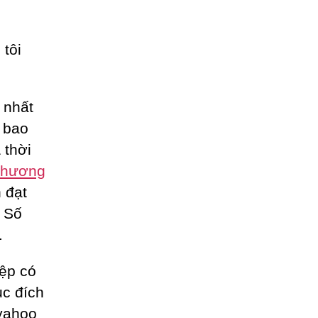
tôi
 nhất
n bao
 thời
hương
 đạt
, Số
.
iệp có
ục đích
 yahoo