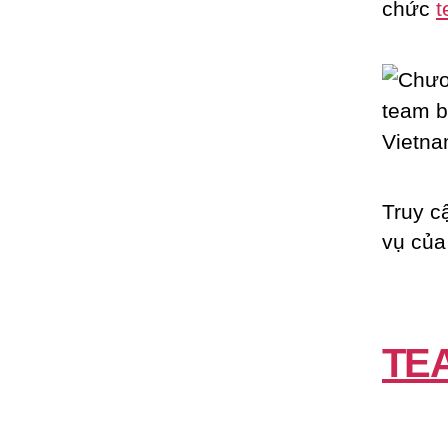
chức
t
Truy c
vụ của
TE