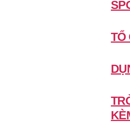
SP
TỔ
DỤ
TR
KÈ