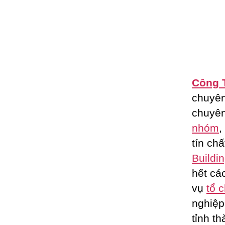
Công 
chuyê
chuyên
nhóm
,
tín ch
Buildi
hết cá
vụ
tổ 
nghiệp
tỉnh t