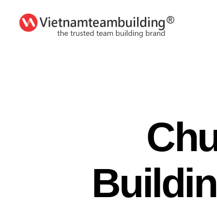
VietnamTeambuilding
Chư
Buildi