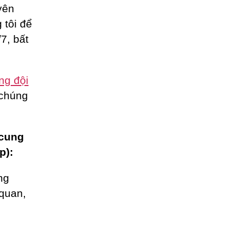
yên
 tôi để
7, bất
ng đội
 chúng
 cung
p):
ng
 quan,