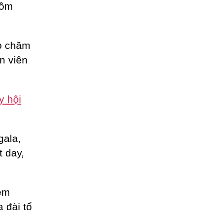
gồm
ho chăm
n viên
y hội
gala,
t day,
èm
a đài tổ