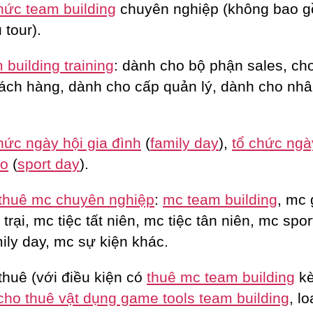
hức team building
chuyên nghiệp (không bao 
 tour).
building training
: dành cho bộ phận sales, c
ách hàng, dành cho cấp quản lý, dành cho nhâ
hức ngày hội gia đình
(
family day
),
tổ chức ngà
ao
(
sport day
).
thuê mc chuyên nghiệp
:
mc team building
, mc 
trại, mc tiệc tất niên, mc tiệc tân niên, mc spor
ily day, mc sự kiện khác.
thuê (với điều kiện có
thuê mc team building
k
cho thuê vật dụng game tools team building
, lo