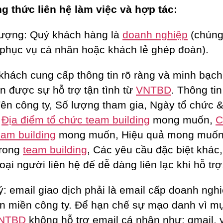
 thức liên hệ làm việc và hợp tác:
tượng: Quý khách hàng là
doanh nghiệp
(chúng 
phục vụ cá nhân hoặc khách lẻ ghép đoàn).
khách cung cấp thông tin rõ ràng và minh bạch
n được sự hỗ trợ tận tình từ
VNTBD
. Thông ti
ên công ty, Số lượng tham gia, Ngày tổ chức &
,
Địa điểm tổ chức team building
mong muốn,
C
eam building
mong muốn, Hiệu quả mong muốn
trong
team building
, Các yêu cầu đặc biệt khác
oại người liên hệ để dễ dàng liên lạc khi hỗ trợ
ý: email giao dịch phải là email cấp doanh ngh
ên miền công ty. Để hạn chế sự mạo danh vì m
NTBD
không hỗ trợ email cá nhân như: gmail,