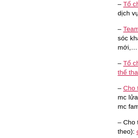
–
Tổ c
dịch vụ
–
Team 
sóc kh
mới,…
–
Tổ c
thể th
–
Cho 
mc lửa 
mc fam
– Cho 
theo):