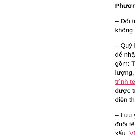
Phương
– Đối 
không 
– Quý 
để nhậ
gồm: T
lượng
trình t
được 
điện th
– Lưu 
đuôi t
xấu,
V