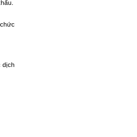
khấu.
 dịch