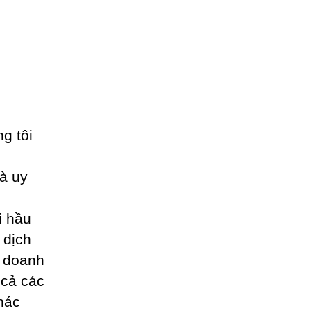
ng tôi
à uy
i hầu
 dịch
o doanh
t cả các
hác