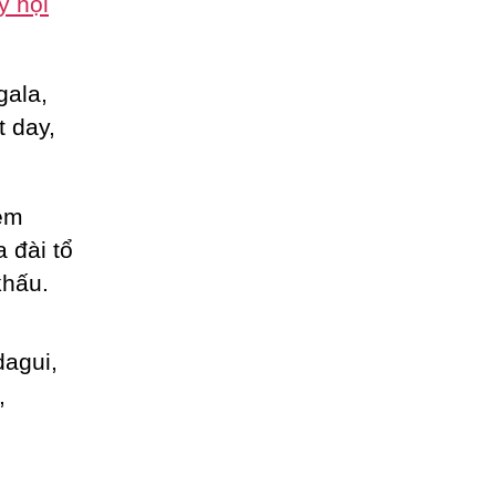
y hội
gala,
t day,
èm
a đài tổ
khấu.