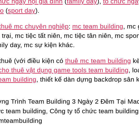
hức ngày hội gia đình
(
family day
),
tổ chức ngà
ao
(
sport day
).
thuê mc chuyên nghiệp
:
mc team building
, mc 
trại, mc tiệc tất niên, mc tiệc tân niên, mc spor
ily day, mc sự kiện khác.
thuê (với điều kiện có
thuê mc team building
k
cho thuê vật dụng game tools team building
, lo
eam building
, thiết kế dàn dựng backdrop sân 