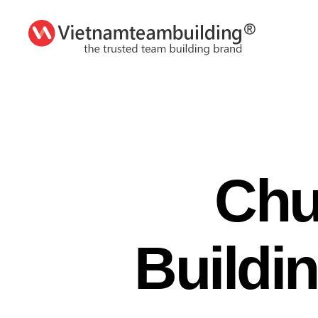
VietnamTeambuilding
Chư
Buildi