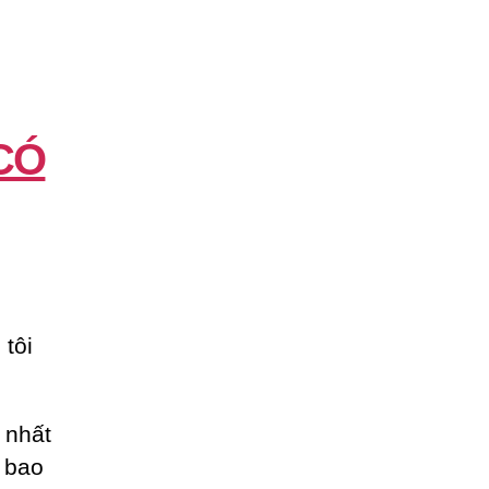
CÓ
tôi
 nhất
n bao