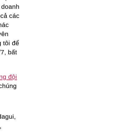
o doanh
t cả các
hác
yên
 tôi để
7, bất
ng đội
 chúng