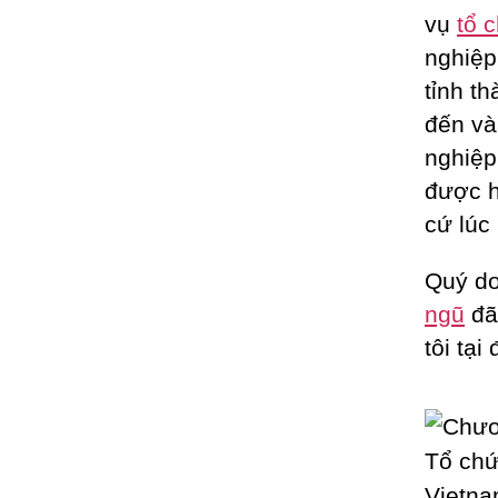
vụ
tổ 
nghiệp
tỉnh t
đến và
nghiệp
được h
cứ lúc
Quý do
ngũ
đã
tôi tại