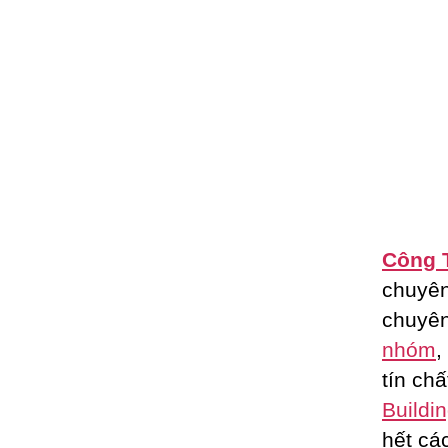
Công 
chuyê
chuyên
nhóm
,
tín ch
Buildi
hết cá