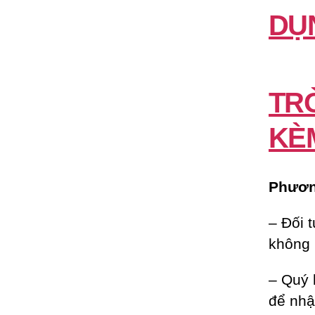
DỤ
TR
KÈ
Phương
– Đối 
không 
– Quý 
để nhậ