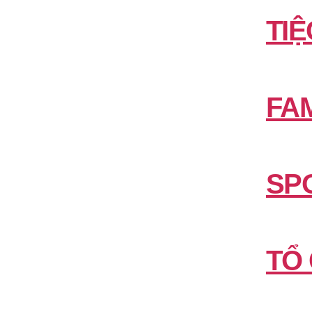
TIỆ
FAM
SP
TỔ