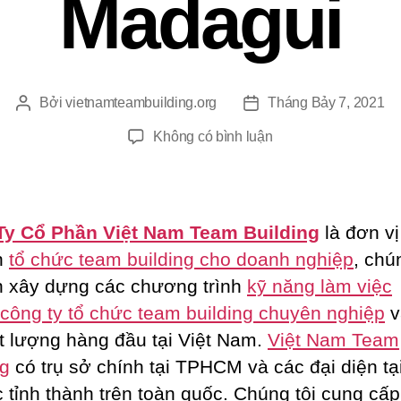
Madagui
Bởi
vietnamteambuilding.org
Tháng Bảy 7, 2021
Tác
Ngày
giả
đăng
ở
Không có bình luận
Chương
Trình
Team
Building
Ty Cổ Phần Việt Nam Team Building
là đơn vị
3
n
tổ chức team building cho doanh nghiệp
, chú
Ngày
 xây dựng các chương trình
kỹ năng làm việc
2
Đêm
công ty tổ chức team building chuyên nghiệp
v
Tại
ất lượng hàng đầu tại Việt Nam.
Việt Nam Team
Madagui
ng
có trụ sở chính tại TPHCM và các đại diện tạ
c tỉnh thành trên toàn quốc. Chúng tôi cung cấp