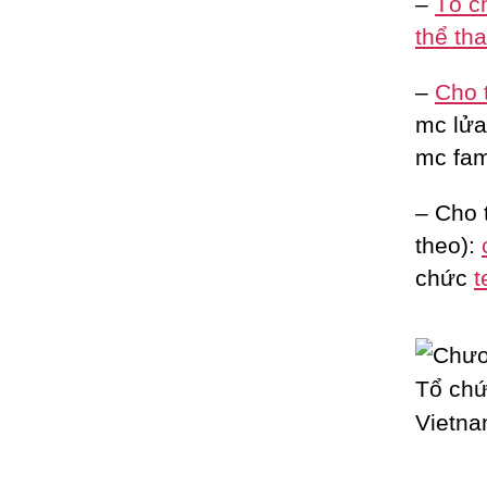
–
Tổ c
thể th
–
Cho 
mc lửa 
mc fam
– Cho 
theo):
chức
t