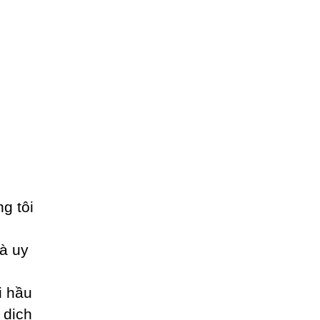
ng tôi
à uy
i hầu
 dịch