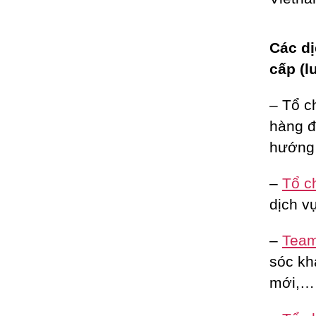
Các dị
cấp (l
– Tổ c
hàng đ
hướng 
–
Tổ c
dịch vụ
–
Team 
sóc kh
mới,…