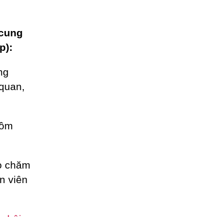
 cung
p):
ng
 quan,
gồm
ho chăm
n viên