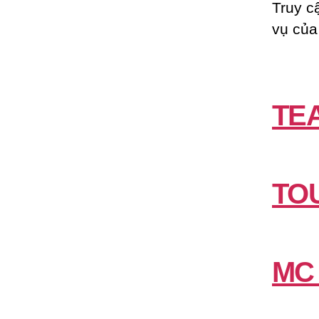
Truy c
vụ của
TE
TO
MC