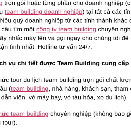
g
trọn gói hoặc từng phần cho doanh nghiệp (c
vụ
team building doanh nghiệp
) tại tất cả các tỉ
 Nếu quý doanh nghiệp từ các tỉnh thành khác 
 cầu tìm một
công ty team building
chuyên ngh
hãy nhấc máy lên và gọi ngay cho chúng tôi để
tận tình nhất. Hotline tư vấn 24/7.
ch vụ chi tiết được Team Building cung cấp
hức tour du lịch team building trọn gói chất lượ
ầu (
team building
, nhà hàng, khách sạn, tham
dẫn viên, vé máy bay, vé tàu hỏa, xe du lịch).
hức team building
chuyên nghiệp (không bao 
 tour).