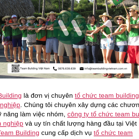
uilding
là đơn vị chuyên
tổ chức team buildin
nghiệp
. Chúng tôi chuyên xây dựng các chươ
kỹ năng làm việc nhóm,
công ty tổ chức team bu
 nghiệp
và uy tín chất lượng hàng đầu tại Việt
Team Building
cung cấp dịch vụ
tổ chức team