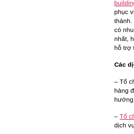
buildin
phục 
thành.
có nhu
nhất, 
hỗ trợ 
Các dị
– Tổ c
hàng đ
hướng 
–
Tổ c
dịch vụ