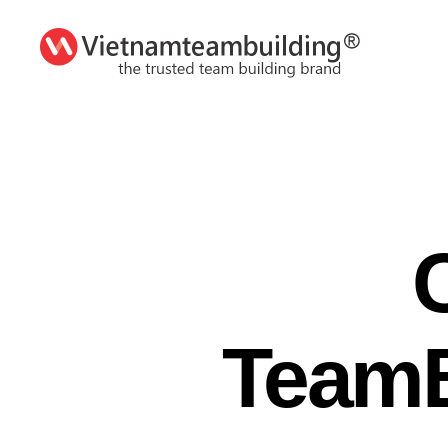
VietnamTeambuilding
TeamB