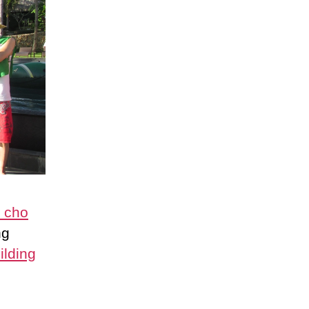
g cho
ng
ilding