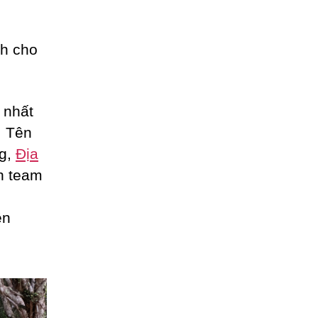
nh cho
 nhất
: Tên
ng,
Địa
h team
ện