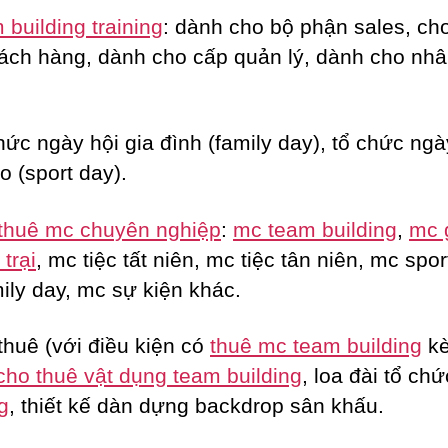
building training
: dành cho bộ phận sales, c
ách hàng, dành cho cấp quản lý, dành cho nhâ
hức ngày hội gia đình (family day), tổ chức ngà
o (sport day).
thuê mc chuyên nghiệp
:
mc team building
,
mc 
trại
, mc tiệc tất niên, mc tiệc tân niên, mc spor
ily day, mc sự kiện khác.
thuê (với điều kiện có
thuê mc team building
k
cho thuê vật dụng team building
, loa đài tổ ch
g
, thiết kế dàn dựng backdrop sân khấu.