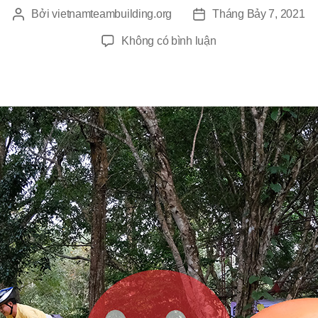
Bởi
vietnamteambuilding.org
Tháng Bảy 7, 2021
Tác
Ngày
giả
đăng
ở
Không có bình luận
Chương
Trình
TeamBuilding
Tại
Hà
Nội