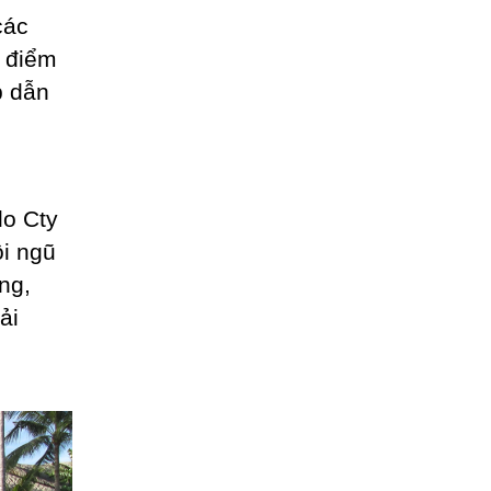
các
 điểm
p dẫn
do Cty
ội ngũ
ng,
ải