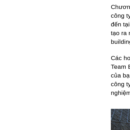
Chương
công t
đến tạ
tạo ra
buildin
Các ho
Team B
của bạ
công t
nghiệm