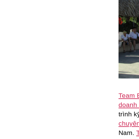
Team B
doanh 
trình 
chuyên
Nam.