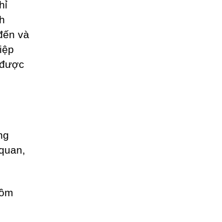
hỉ
nh
đến và
iệp
 được
ng
 quan,
gồm