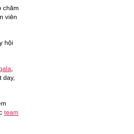
ho chăm
n viên
y hội
gala
,
t day,
èm
ức
team