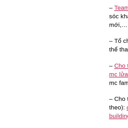
–
Team 
sóc kh
mới,…
– Tổ c
thể tha
–
Cho 
mc lửa 
mc fam
– Cho 
theo):
buildin