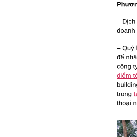
Phương
– Dịch
doanh 
– Quý 
để nhậ
công t
điểm t
buildi
trong
t
thoại n