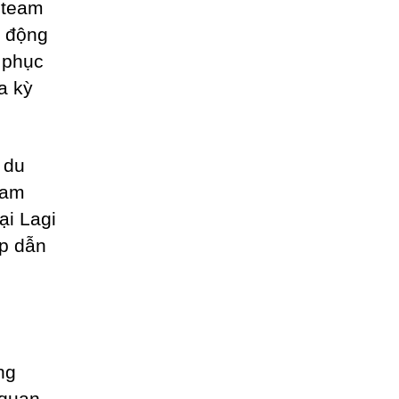
h team
t động
h phục
a kỳ
 du
eam
ại Lagi
ấp dẫn
ng
 quan,