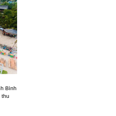
nh Bình
 thu