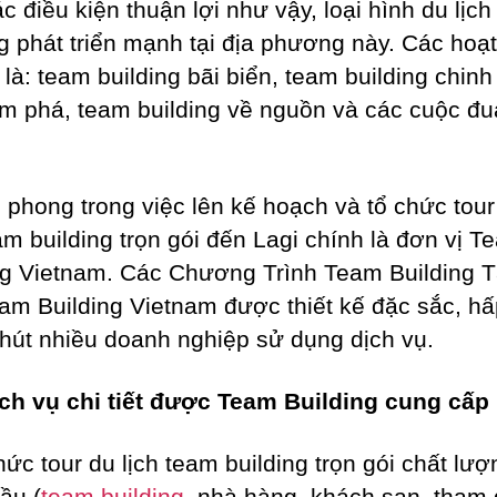
c điều kiện thuận lợi như vậy, loại hình du lịc
ng phát triển mạnh tại địa phương này. Các hoạ
 là: team building bãi biển, team building chin
m phá, team building về nguồn và các cuộc đu
n phong trong việc lên kế hoạch và tổ chức tour
eam building trọn gói đến Lagi chính là đơn vị T
ng Vietnam. Các Chương Trình Team Building T
am Building Vietnam được thiết kế đặc sắc, h
 hút nhiều doanh nghiệp sử dụng dịch vụ.
ch vụ chi tiết được Team Building cung cấp
hức tour du lịch team building trọn gói chất lượ
ầu (
team building
, nhà hàng, khách sạn, tham