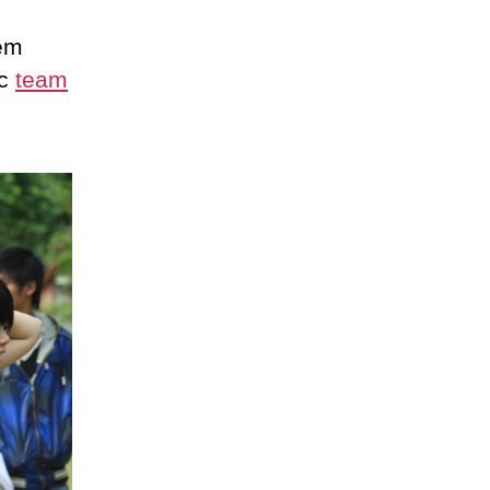
èm
ức
team