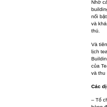
Nhờ cá
buildi
nổi bật
và khá
thú.
Và tiê
lịch t
Buildi
của Te
và thu
Các dị
– Tổ c
hàng đ