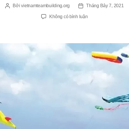
Bởi
vietnamteambuilding.org
Tháng Bảy 7, 2021
Tác
Ngày
giả
đăng
ở
Không có bình luận
Chương
Trình
Team
Building
Tại
Lagi