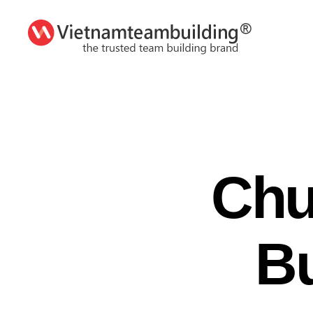
VietnamTeambuilding
Chư
Bu