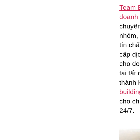
Team B
doanh 
chuyên
nhóm,
tín ch
cấp dị
cho do
tại tấ
thành 
buildin
cho ch
24/7.