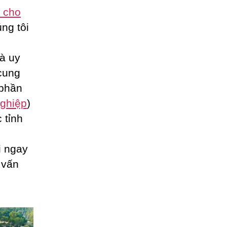
g cho
ng tôi
à uy
cung
 phần
nghiệp
)
 tỉnh
i ngay
 vấn