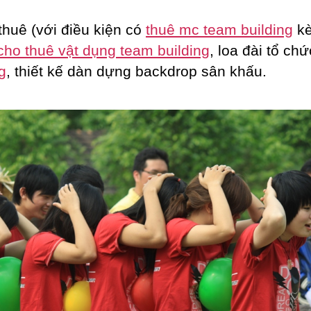
thuê (với điều kiện có
thuê mc team building
k
cho thuê vật dụng team building
, loa đài tổ ch
g
, thiết kế dàn dựng backdrop sân khấu.