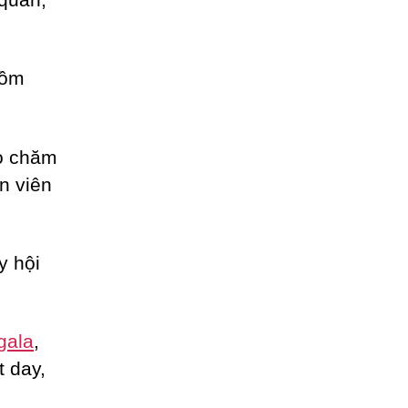
gồm
ho chăm
n viên
y hội
gala
,
t day,