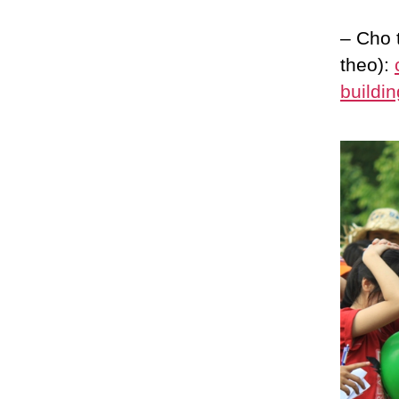
– Cho 
theo):
buildin