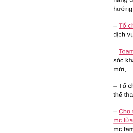
hướng 
–
Tổ c
dịch vụ
–
Team 
sóc kh
mới,…
– Tổ c
thể tha
–
Cho 
mc lửa 
mc fam