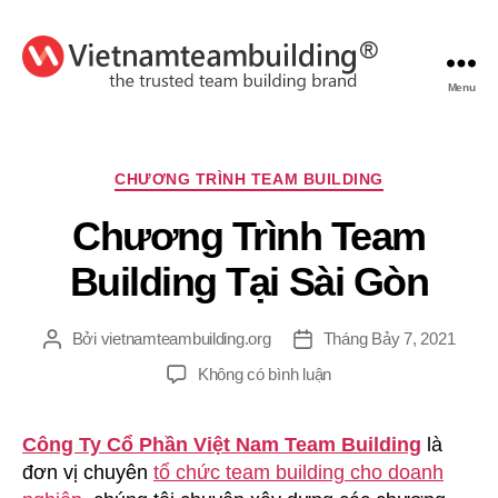
Menu
VietnamTeambuilding
Chuyên
CHƯƠNG TRÌNH TEAM BUILDING
mục
Chương Trình Team
Building Tại Sài Gòn
Bởi
vietnamteambuilding.org
Tháng Bảy 7, 2021
Tác
Ngày
giả
đăng
ở
Không có bình luận
Chương
Trình
Công Ty Cổ Phần Việt Nam Team Building
là
Team
đơn vị chuyên
tổ chức team building cho doanh
Building
Tại