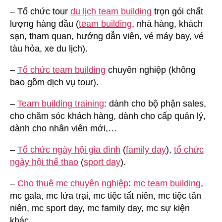
– Tổ chức tour
du lịch team building
trọn gói chất
lượng hàng đầu (
team building
, nhà hàng, khách
sạn, tham quan, hướng dẫn viên, vé máy bay, vé
tàu hỏa, xe du lịch).
–
Tổ chức team building
chuyên nghiệp (không
bao gồm dịch vụ tour).
–
Team building training
: dành cho bộ phận sales,
cho chăm sóc khách hàng, dành cho cấp quản lý,
dành cho nhân viên mới,…
–
Tổ chức ngày hội gia đình
(
family day
),
tổ chức
ngày hội thể thao
(
sport day
).
–
Cho thuê mc chuyên nghiệp
:
mc team building
,
mc gala, mc lửa trại, mc tiệc tất niên, mc tiệc tân
niên, mc sport day, mc family day, mc sự kiện
khác.