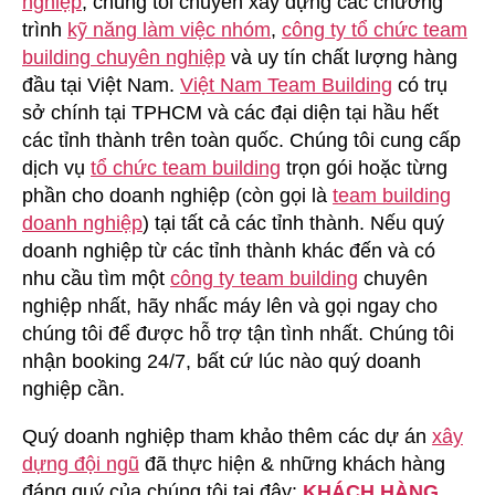
nghiệp
, chúng tôi chuyên xây dựng các chương
Sài
trình
kỹ năng làm việc nhóm
,
công ty tổ chức team
Gòn
building chuyên nghiệp
và uy tín chất lượng hàng
đầu tại Việt Nam.
Việt Nam Team Building
có trụ
sở chính tại TPHCM và các đại diện tại hầu hết
các tỉnh thành trên toàn quốc. Chúng tôi cung cấp
dịch vụ
tổ chức team building
trọn gói hoặc từng
phần cho doanh nghiệp (còn gọi là
team building
doanh nghiệp
) tại tất cả các tỉnh thành. Nếu quý
doanh nghiệp từ các tỉnh thành khác đến và có
nhu cầu tìm một
công ty team building
chuyên
nghiệp nhất, hãy nhấc máy lên và gọi ngay cho
chúng tôi để được hỗ trợ tận tình nhất. Chúng tôi
nhận booking 24/7, bất cứ lúc nào quý doanh
nghiệp cần.
Quý doanh nghiệp tham khảo thêm các dự án
xây
dựng đội ngũ
đã thực hiện & những khách hàng
đáng quý của chúng tôi tại đây:
KHÁCH HÀNG