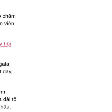
ho chăm
n viên
y hội
gala,
t day,
èm
a đài tổ
khấu.