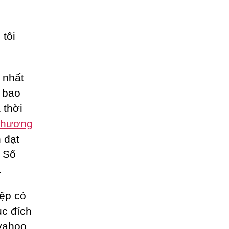
tôi
 nhất
n bao
 thời
hương
 đạt
, Số
.
iệp có
ục đích
 yahoo