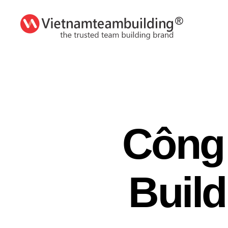
VietnamTeambuilding
Công
Build