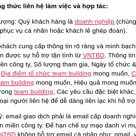
 thức liên hệ làm việc và hợp tác:
tượng: Quý khách hàng là
doanh nghiệp
(chúng 
phục vụ cá nhân hoặc khách lẻ ghép đoàn).
khách cung cấp thông tin rõ ràng và minh bạch
n được sự hỗ trợ tận tình từ
VNTBD
. Thông ti
ên công ty, Số lượng tham gia, Ngày tổ chức &
,
Địa điểm tổ chức team building
mong muốn,
C
eam building
mong muốn, Hiệu quả mong muốn
trong
team building
, Các yêu cầu đặc biệt khác
oại người liên hệ để dễ dàng liên lạc khi hỗ trợ
ý: email giao dịch phải là email cấp doanh ngh
ên miền công ty. Để hạn chế sự mạo danh vì m
NTBD
không hỗ trợ email cá nhân như: gmail,