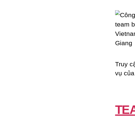
Truy c
vụ của
TE