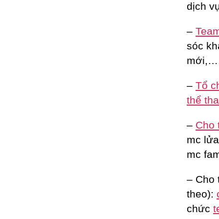
dịch vụ
–
Team 
sóc kh
mới,…
–
Tổ c
thể th
–
Cho 
mc lửa 
mc fam
– Cho 
theo):
chức
t