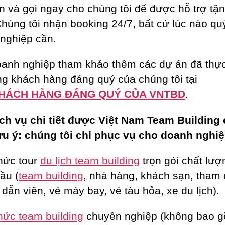
n và gọi ngay cho chúng tôi để được hỗ trợ tận
Chúng tôi nhận booking 24/7, bất cứ lúc nào qu
nghiệp cần.
anh nghiệp tham khảo thêm các dự án đã thực
g khách hàng đáng quý của chúng tôi tại
HÁCH HÀNG ĐÁNG QUÝ CỦA VNTBD
.
ch vụ chi tiết được Việt Nam Team Building
ưu ý: chúng tôi chỉ phục vụ cho doanh nghiệ
hức tour
du lịch team building
trọn gói chất lượ
ầu (
team building
, nhà hàng, khách sạn, tham
dẫn viên, vé máy bay, vé tàu hỏa, xe du lịch).
hức team building
chuyên nghiệp (không bao 