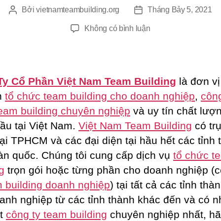
Bởi
vietnamteambuilding.org
Tháng Bảy 5, 2021
Tác
Ngày
giả
đăng
ở
Không có bình luận
Công
Ty
Tổ
Chức
Ty Cổ Phần Việt Nam Team Building
là đơn vị
Team
n
tổ chức team building cho doanh nghiệp
,
công
Building
eam building chuyên nghiệp
và uy tín chất lượ
Tại
Bắc
ầu tại Việt Nam.
Việt Nam Team Building
có tr
Giang
tại TPHCM và các đại diện tại hầu hết các tỉnh 
oàn quốc. Chúng tôi cung cấp dịch vụ
tổ chức t
g
trọn gói hoặc từng phần cho doanh nghiệp (c
 building doanh nghiệp
) tại tất cả các tỉnh thà
anh nghiệp từ các tỉnh thành khác đến và có n
ột
công ty team building
chuyên nghiệp nhất, h