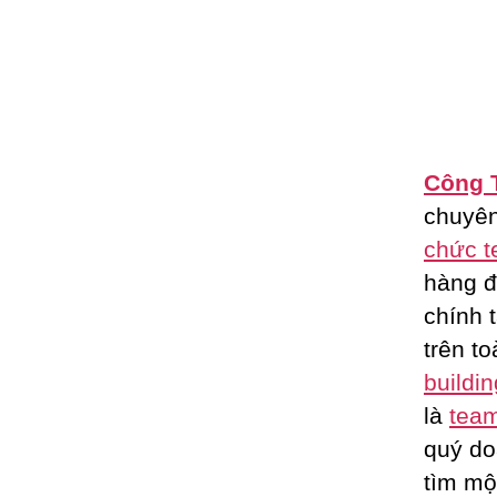
Công 
chuyê
chức t
hàng đ
chính 
trên t
buildin
là
team
quý do
tìm m