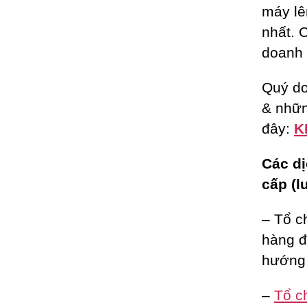
máy lê
nhất. 
doanh 
Quý do
& nhữn
đây:
K
Các dị
cấp (l
– Tổ c
hàng đ
hướng 
–
Tổ c