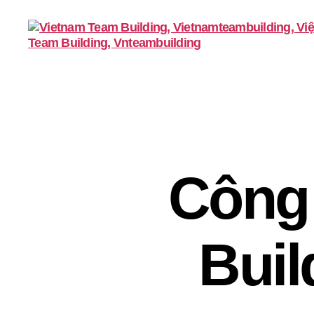
VietnamTeambuilding
Công
Buil