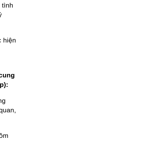
 tình
ý
 hiện
 cung
p):
ng
 quan,
gồm