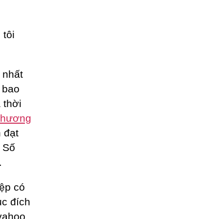
tôi
 nhất
n bao
 thời
hương
 đạt
, Số
.
iệp có
ục đích
 yahoo