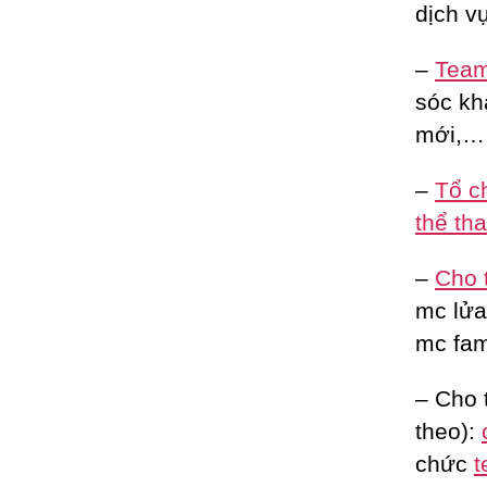
dịch vụ
–
Team 
sóc kh
mới,…
–
Tổ c
thể th
–
Cho 
mc lửa 
mc fam
– Cho 
theo):
chức
t