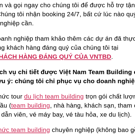
n và gọi ngay cho chúng tôi để được hỗ trợ tận
Chúng tôi nhận booking 24/7, bất cứ lúc nào qu
nghiệp cần.
anh nghiệp tham khảo thêm các dự án đã thực
g khách hàng đáng quý của chúng tôi tại
HÁCH HÀNG ĐÁNG QUÝ CỦA VNTBD
.
ch vụ chi tiết được Việt Nam Team Building
ưu ý: chúng tôi chỉ phục vụ cho doanh nghiệ
hức tour
du lịch team building
trọn gói chất lượ
ầu (
team building
, nhà hàng, khách sạn, tham
dẫn viên, vé máy bay, vé tàu hỏa, xe du lịch).
hức team building
chuyên nghiệp (không bao 