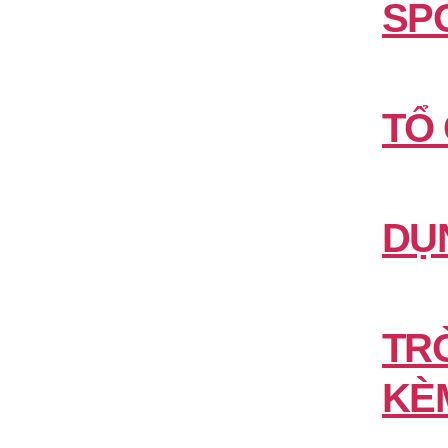
SP
TỔ
DỤ
TR
KÈ