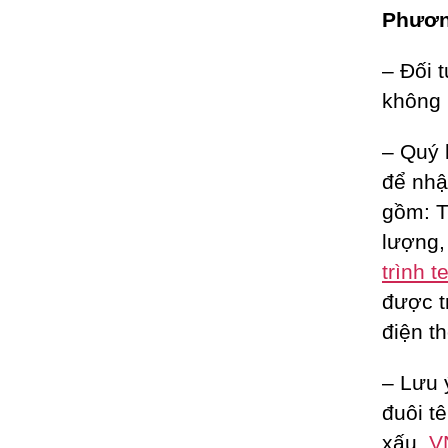
Phương
– Đối 
không 
– Quý 
để nhậ
gồm: T
lượng
trình t
được 
điện th
– Lưu 
đuôi t
xấu,
V