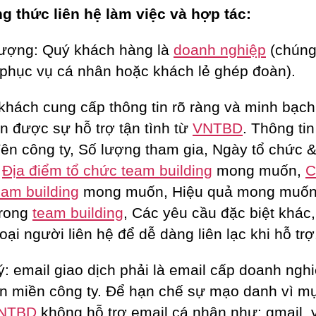
 thức liên hệ làm việc và hợp tác:
tượng: Quý khách hàng là
doanh nghiệp
(chúng 
phục vụ cá nhân hoặc khách lẻ ghép đoàn).
khách cung cấp thông tin rõ ràng và minh bạch
n được sự hỗ trợ tận tình từ
VNTBD
. Thông ti
ên công ty, Số lượng tham gia, Ngày tổ chức &
,
Địa điểm tổ chức team building
mong muốn,
C
eam building
mong muốn, Hiệu quả mong muốn
trong
team building
, Các yêu cầu đặc biệt khác
oại người liên hệ để dễ dàng liên lạc khi hỗ trợ
ý: email giao dịch phải là email cấp doanh ngh
ên miền công ty. Để hạn chế sự mạo danh vì m
NTBD
không hỗ trợ email cá nhân như: gmail,