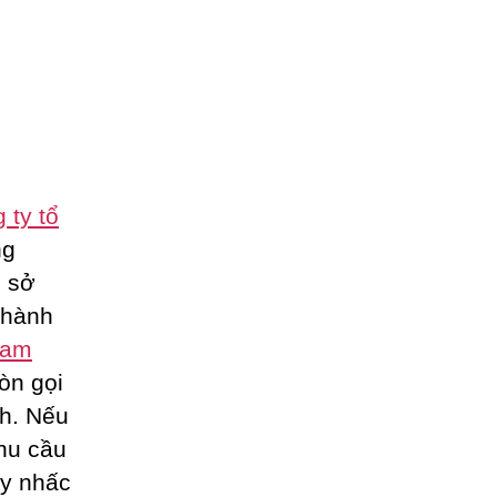
 ty tổ
ng
ụ sở
thành
eam
òn gọi
nh. Nếu
hu cầu
ãy nhấc