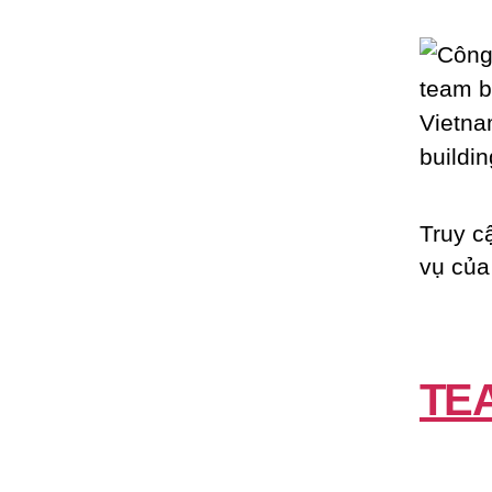
Truy c
vụ của
TE