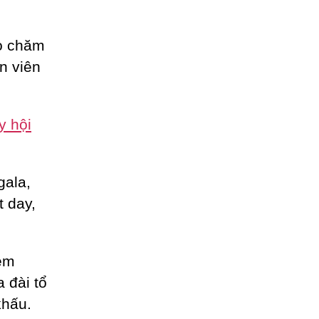
ho chăm
n viên
y hội
gala,
t day,
èm
a đài tổ
khấu.