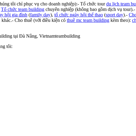
chúng tôi chỉ phục vụ cho doanh nghiệp):- Tổ chức tour
du lịch team bu
-
Tổ chức team building
chuyên nghiệp (không bao gồm dịch vụ tour).
y hội gia đình
(
family day
),
tổ chức ngày hội thể thao
(
sport day
).-
Cho
ện khác.- Cho thuê (với điều kiện có
thuê mc team building
kèm theo):
c
ng tôi: