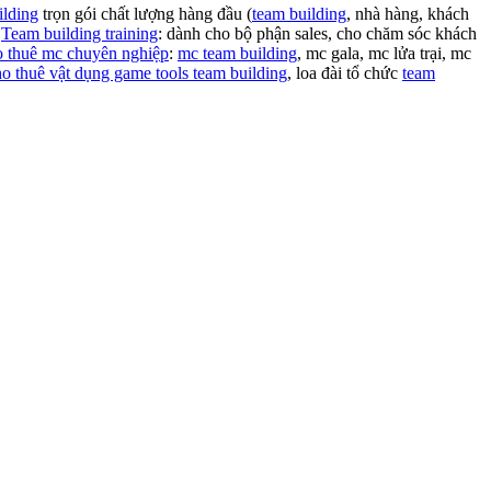
ilding
trọn gói chất lượng hàng đầu (
team building
, nhà hàng, khách
-
Team building training
: dành cho bộ phận sales, cho chăm sóc khách
 thuê mc chuyên nghiệp
:
mc team building
, mc gala, mc lửa trại, mc
ho thuê vật dụng game tools team building
, loa đài tổ chức
team