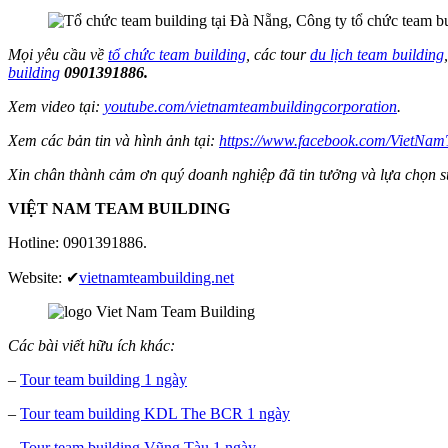
Mọi yêu cầu về
tổ chức team building
, các tour
du lịch team building
building
0901391886.
Xem video tại:
youtube.com/vietnamteambuildingcorporation
.
Xem các bản tin và hình ảnh tại:
https://www.facebook.com/VietNamT
Xin chân thành cảm ơn quý doanh nghiệp đã tin tưởng và lựa chọn 
VIỆT NAM TEAM BUILDING
Hotline: 0901391886.
Website: ✔
vietnamteambuilding.net
Các bài viết hữu ích khác:
–
Tour team building 1 ngày
–
Tour team building KDL The BCR 1 ngày
–
Tour team building Vũng Tàu 1 ngày