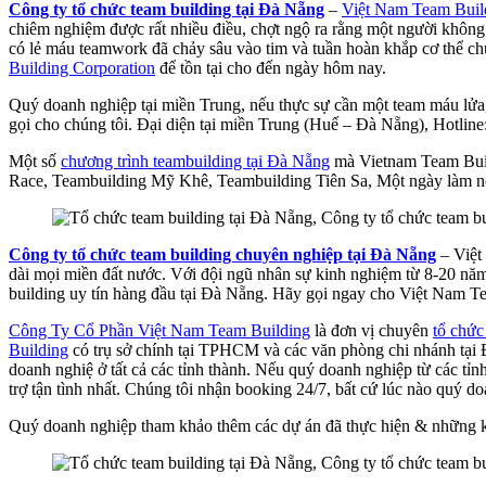
Công ty tổ chức team building tại Đà Nẵng
–
Việt Nam Team Buil
chiêm nghiệm được rất nhiều điều, chợt ngộ ra rằng một người không b
có lẻ máu teamwork đã chảy sâu vào tim và tuần hoàn khắp cơ thể chún
Building Corporation
để tồn tại cho đến ngày hôm nay.
Quý doanh nghiệp tại miền Trung, nếu thực sự cần một team máu lửa, 
gọi cho chúng tôi. Đại diện tại miền Trung (Huế – Đà Nẵng), Hotlin
Một số
chương trình teambuilding tại Đà Nẵng
mà Vietnam Team Buil
Race, Teambuilding Mỹ Khê, Teambuilding Tiên Sa, Một ngày làm 
Công ty tổ chức team building chuyên nghiệp tại Đà Nẵng
– Việt
dài mọi miền đất nước. Với đội ngũ nhân sự kinh nghiệm từ 8-20 năm,
building uy tín hàng đầu tại Đà Nẵng. Hãy gọi ngay cho Việt Nam Te
Công Ty Cổ Phần Việt Nam Team Building
là đơn vị chuyên
tổ chức
Building
có trụ sở chính tại TPHCM và các văn phòng chi nhánh tại Đ
doanh nghiệ ở tất cả các tỉnh thành. Nếu quý doanh nghiệp từ các tỉ
trợ tận tình nhất. Chúng tôi nhận booking 24/7, bất cứ lúc nào quý d
Quý doanh nghiệp tham khảo thêm các dự án đã thực hiện & những k