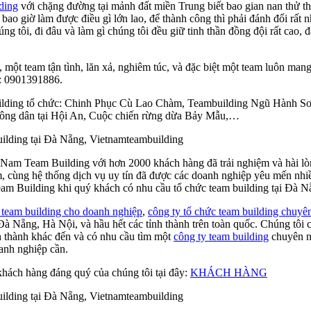
ding
với chặng đường tại mảnh đất miền Trung biết bao gian nan thử t
ao giờ làm được điều gì lớn lao, để thành công thì phải đánh đổi rất 
g tôi, đi đâu và làm gì chúng tôi đều giữ tinh thần đồng đội rất cao,
một team tận tình, lăn xả, nghiêm túc, và đặc biệt một team luôn man
e: 0901391886.
ding tổ chức: Chinh Phục Cù Lao Chàm, Teambuilding Ngũ Hành Sơ
nông dân tại Hội An, Cuộc chiến rừng dừa Bảy Mẫu,…
 Nam Team Building với hơn 2000 khách hàng đã trải nghiệm và hài lòn
 cùng hệ thống dịch vụ uy tín đã được các doanh nghiệp yêu mến nhiều 
am Building khi quý khách có nhu cầu tổ chức team building tại Đà Nẵ
 team building cho doanh nghiệp
,
công ty tổ chức team building chuyê
à Nẵng, Hà Nội, và hầu hết các tỉnh thành trên toàn quốc. Chúng tôi
nh thành khác đến và có nhu cầu tìm một
công ty team building
chuyên ng
oanh nghiệp cần.
hách hàng đáng quý của chúng tôi tại đây:
KHÁCH HÀNG