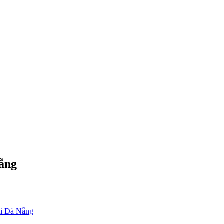
ẵng
ại Đà Nẵng