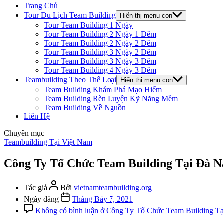
Trang Chủ
Tour Du Lịch Team Building
Hiển thị menu con
Tour Team Building 1 Ngày
Tour Team Building 2 Ngày 1 Đêm
Tour Team Building 2 Ngày 2 Đêm
Tour Team Building 3 Ngày 2 Đêm
Tour Team Building 3 Ngày 3 Đêm
Tour Team Building 4 Ngày 3 Đêm
Teambuilding Theo Thể Loại
Hiển thị menu con
Team Building Khám Phá Mạo Hiểm
Team Building Rèn Luyện Kỹ Năng Mềm
Team Building Về Nguồn
Liên Hệ
Chuyên mục
Teambuilding Tại Việt Nam
Công Ty Tổ Chức Team Building Tại Đà N
Tác giả
Bởi
vietnamteambuilding.org
Ngày đăng
Tháng Bảy 7, 2021
Không có bình luận
ở Công Ty Tổ Chức Team Building T