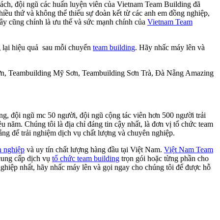
hách, đội ngũ các huấn luyện viên của Vietnam Team Building đã
nhiều thứ và không thể thiếu sự đoàn kết từ các anh em đồng nghiệp,
 đây cũng chính là ưu thế và sức mạnh chính của
Vietnam Team
g lại hiệu quả sau mỗi chuyến
team building
. Hãy nhấc máy lên và
n, Teambuilding Mỹ Sơn, Teambuilding Sơn Trà, Đà Nẵng Amazing
g, đội ngũ mc 50 người, đội ngũ cộng tác viên hơn 500 người trải
năm. Chúng tôi là địa chỉ đáng tin cậy nhất, là đơn vị tổ chức team
ng để trải nghiệm dịch vụ chất lượng và chuyên nghiệp.
n nghiệp
và uy tín chất lượng hàng đầu tại Việt Nam.
Việt Nam Team
 cung cấp dịch vụ
tổ chức team building
trọn gói hoặc từng phần cho
hiệp nhất, hãy nhấc máy lên và gọi ngay cho chúng tôi để được hỗ