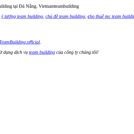
,
ý tưởng team building
,
chủ đề team building
,
c
ho thuê mc team buildi
eamBuilding.official
.
sử dụng dịch vụ
team building
của công ty chúng tôi!