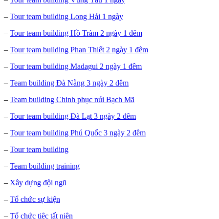
–
Tour team building Long Hải 1 ngày
–
Tour team building Hồ Tràm 2 ngày 1 đêm
–
Tour team building Phan Thiết 2 ngày 1 đêm
–
Tour team building Madagui 2 ngày 1 đêm
–
Team building Đà Nẵng 3 ngày 2 đêm
–
Team building Chinh phục núi Bạch Mã
–
Tour team building Đà Lạt 3 ngày 2 đêm
–
Tour team building Phú Quốc 3 ngày 2 đêm
–
Tour team building
–
Team building training
–
Xây dựng đội ngũ
–
Tổ chức sự kiện
–
Tổ chức tiệc tất niên