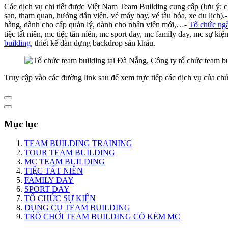
Các dịch vụ chi tiết được Việt Nam Team Building cung cấp (lưu ý: 
sạn, tham quan, hướng dẫn viên, vé máy bay, vé tàu hỏa, xe du lịch).
hàng, dành cho cấp quản lý, dành cho nhân viên mới,…-
Tổ chức ngà
tiệc tất niên, mc tiệc tân niên, mc sport day, mc family day, mc sự ki
building
, thiết kế dàn dựng backdrop sân khấu.
Truy cập vào các đường link sau để xem trực tiếp các dịch vụ của chú
Mục lục
TEAM BUILDING TRAINING
TOUR TEAM BUILDING
MC TEAM BUILDING
TIỆC TẤT NIÊN
FAMILY DAY
SPORT DAY
TỔ CHỨC SỰ KIỆN
DỤNG CỤ TEAM BUILDING
TRÒ CHƠI TEAM BUILDING CÓ KÈM MC