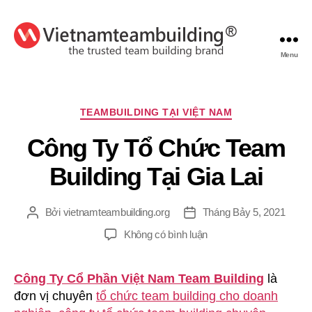
Menu
VietnamTeambuilding
Chuyên
TEAMBUILDING TẠI VIỆT NAM
mục
Công Ty Tổ Chức Team
Building Tại Gia Lai
Bởi
vietnamteambuilding.org
Tháng Bảy 5, 2021
Tác
Ngày
giả
đăng
ở
Không có bình luận
Công
Ty
Công Ty Cổ Phần Việt Nam Team Building
là
Tổ
đơn vị chuyên
tổ chức team building cho doanh
Chức
Team