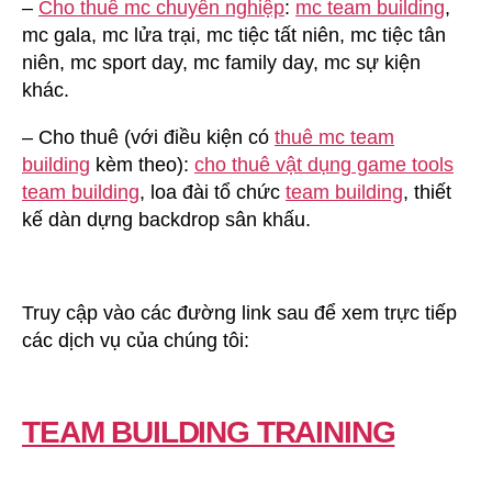
–
Cho thuê mc chuyên nghiệp
:
mc team building
,
mc gala, mc lửa trại, mc tiệc tất niên, mc tiệc tân
niên, mc sport day, mc family day, mc sự kiện
khác.
– Cho thuê (với điều kiện có
thuê mc team
building
kèm theo):
cho thuê vật dụng game tools
team building
, loa đài tổ chức
team building
, thiết
kế dàn dựng backdrop sân khấu.
Truy cập vào các đường link sau để xem trực tiếp
các dịch vụ của chúng tôi:
TEAM BUILDING TRAINING