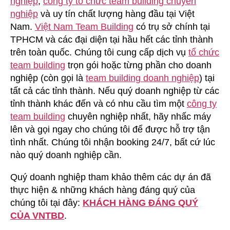
nghiệp
,
công ty tổ chức team building chuyên
Building
nghiệp
và uy tín chất lượng hàng đầu tại Việt
Tại
Nam.
Việt Nam Team Building
có trụ sở chính tại
Gia
TPHCM và các đại diện tại hầu hết các tỉnh thành
Lai
trên toàn quốc. Chúng tôi cung cấp dịch vụ
tổ chức
team building
trọn gói hoặc từng phần cho doanh
nghiệp (còn gọi là
team building doanh nghiệp
) tại
tất cả các tỉnh thành. Nếu quý doanh nghiệp từ các
tỉnh thành khác đến và có nhu cầu tìm một
công ty
team building
chuyên nghiệp nhất, hãy nhấc máy
lên và gọi ngay cho chúng tôi để được hỗ trợ tận
tình nhất. Chúng tôi nhận booking 24/7, bất cứ lúc
nào quý doanh nghiệp cần.
Quý doanh nghiệp tham khảo thêm các dự án đã
thực hiện & những khách hàng đáng quý của
chúng tôi tại đây:
KHÁCH HÀNG ĐÁNG QUÝ
CỦA VNTBD
.