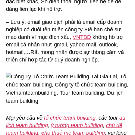
đặc biệt khác, Số điện thoại người liên hệ để dễ
dàng liên lạc khi hỗ trợ.
– Lưu ý: email giao dịch phải là email cấp doanh
nghiệp có đuôi tên miền công ty. Để hạn chế sự
mạo danh vì mục đích xấu,
VNTBD
không hỗ trợ
email cá nhân như: gmail, yahoo mail, outlook,
hotmail,…Rất mong nhận được sự thông cảm và
thiện chí hợp tác từ quý doanh nghiệp.
Mọi yêu cầu về
tổ chức team building
, các tour
du
lịch team building
,
ý tưởng team building
,
chủ đề
team building
,
c
ho thuê mc team building
, vui lòng