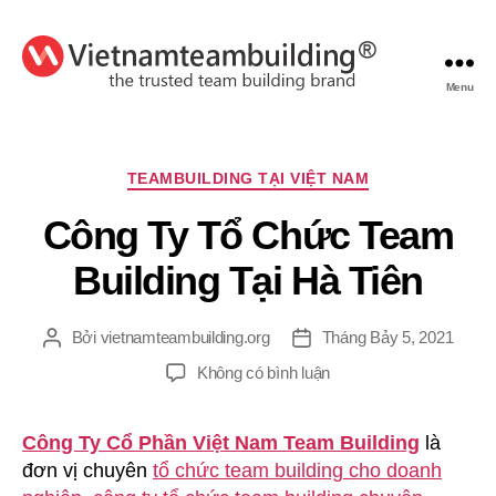
Menu
VietnamTeambuilding
Chuyên
TEAMBUILDING TẠI VIỆT NAM
mục
Công Ty Tổ Chức Team
Building Tại Hà Tiên
Bởi
vietnamteambuilding.org
Tháng Bảy 5, 2021
Tác
Ngày
giả
đăng
ở
Không có bình luận
Công
Ty
Công Ty Cổ Phần Việt Nam Team Building
là
Tổ
đơn vị chuyên
tổ chức team building cho doanh
Chức
Team