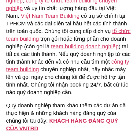
nghiệp
,
công ty tổ chức team building chuyên
Building
nghiệp
và uy tín chất lượng hàng đầu tại Việt
Tại
Nam.
Việt Nam Team Building
có trụ sở chính tại
Hà
TPHCM và các đại diện tại hầu hết các tỉnh thành
Tiên
trên toàn quốc. Chúng tôi cung cấp dịch vụ
tổ chức
team building
trọn gói hoặc từng phần cho doanh
nghiệp (còn gọi là
team building doanh nghiệp
) tại
tất cả các tỉnh thành. Nếu quý doanh nghiệp từ các
tỉnh thành khác đến và có nhu cầu tìm một
công ty
team building
chuyên nghiệp nhất, hãy nhấc máy
lên và gọi ngay cho chúng tôi để được hỗ trợ tận
tình nhất. Chúng tôi nhận booking 24/7, bất cứ lúc
nào quý doanh nghiệp cần.
Quý doanh nghiệp tham khảo thêm các dự án đã
thực hiện & những khách hàng đáng quý của
chúng tôi tại đây:
KHÁCH HÀNG ĐÁNG QUÝ
CỦA VNTBD
.