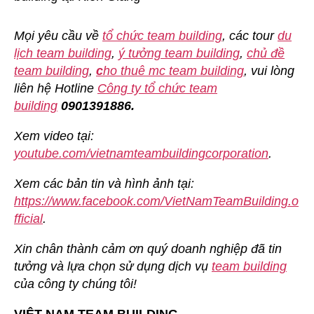
Mọi yêu cầu về
tổ chức team building
, các tour
du
lịch team building
,
ý tưởng team building
,
chủ đề
team building
,
c
ho thuê mc team building
, vui lòng
liên hệ Hotline
Công ty tổ chức team
building
0901391886.
Xem video tại:
youtube.com/vietnamteambuildingcorporation
.
Xem các bản tin và hình ảnh tại:
https://www.facebook.com/VietNamTeamBuilding.o
fficial
.
Xin chân thành cảm ơn quý doanh nghiệp đã tin
tưởng và lựa chọn sử dụng dịch vụ
team building
của công ty chúng tôi!
VIỆT NAM TEAM BUILDING