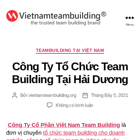
Menu
VietnamTeambuilding
Chuyên
TEAMBUILDING TẠI VIỆT NAM
mục
Công Ty Tổ Chức Team
Building Tại Hải Dương
Bởi
vietnamteambuilding.org
Tháng Bảy 5, 2021
Tác
Ngày
giả
đăng
ở
Không có bình luận
Công
Ty
Công Ty Cổ Phần Việt Nam Team Building
là
Tổ
đơn vị chuyên
tổ chức team building cho doanh
Chức
Team