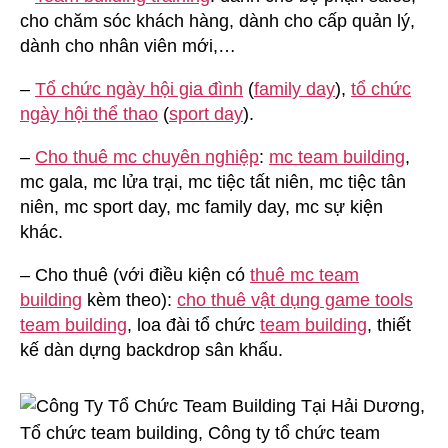
cho chăm sóc khách hàng, dành cho cấp quản lý,
dành cho nhân viên mới,…
–
Tổ chức ngày hội gia đình
(
family day
),
tổ chức
ngày hội thể thao
(
sport day
).
–
Cho thuê mc chuyên nghiệp
:
mc team building
,
mc gala, mc lửa trại, mc tiệc tất niên, mc tiệc tân
niên, mc sport day, mc family day, mc sự kiện
khác.
– Cho thuê (với điều kiện có
thuê mc team
building
kèm theo):
cho thuê vật dụng game tools
team building
, loa đài tổ chức
team building
, thiết
kế dàn dựng backdrop sân khấu.