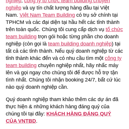
nghiệp
,
công ty tổ chức team building chuyên
Building
nghiệp
và uy tín chất lượng hàng đầu tại Việt
Tại
Nam.
Việt Nam Team Building
có trụ sở chính tại
Hải
TPHCM và các đại diện tại hầu hết các tỉnh thành
Dương
trên toàn quốc. Chúng tôi cung cấp dịch vụ
tổ chức
team building
trọn gói hoặc từng phần cho doanh
nghiệp (còn gọi là
team building doanh nghiệp
) tại
tất cả các tỉnh thành. Nếu quý doanh nghiệp từ các
tỉnh thành khác đến và có nhu cầu tìm một
công ty
team building
chuyên nghiệp nhất, hãy nhấc máy
lên và gọi ngay cho chúng tôi để được hỗ trợ tận
tình nhất. Chúng tôi nhận booking 24/7, bất cứ lúc
nào quý doanh nghiệp cần.
Quý doanh nghiệp tham khảo thêm các dự án đã
thực hiện & những khách hàng đáng quý của
chúng tôi tại đây:
KHÁCH HÀNG ĐÁNG QUÝ
CỦA VNTBD
.