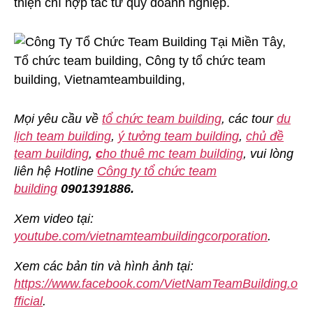
thiện chí hợp tác từ quý doanh nghiệp.
Mọi yêu cầu về
tổ chức team building
, các tour
du
lịch team building
,
ý tưởng team building
,
chủ đề
team building
,
c
ho thuê mc team building
, vui lòng
liên hệ Hotline
Công ty tổ chức team
building
0901391886.
Xem video tại:
youtube.com/vietnamteambuildingcorporation
.
Xem các bản tin và hình ảnh tại:
https://www.facebook.com/VietNamTeamBuilding.o
fficial
.