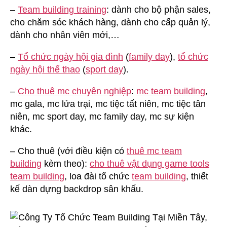
–
Team building training
: dành cho bộ phận sales,
cho chăm sóc khách hàng, dành cho cấp quản lý,
dành cho nhân viên mới,…
–
Tổ chức ngày hội gia đình
(
family day
),
tổ chức
ngày hội thể thao
(
sport day
).
–
Cho thuê mc chuyên nghiệp
:
mc team building
,
mc gala, mc lửa trại, mc tiệc tất niên, mc tiệc tân
niên, mc sport day, mc family day, mc sự kiện
khác.
– Cho thuê (với điều kiện có
thuê mc team
building
kèm theo):
cho thuê vật dụng game tools
team building
, loa đài tổ chức
team building
, thiết
kế dàn dựng backdrop sân khấu.