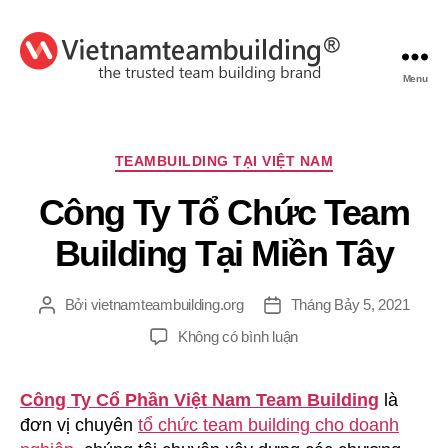
Menu
VietnamTeambuilding
Chuyên
TEAMBUILDING TẠI VIỆT NAM
mục
Công Ty Tổ Chức Team
Building Tại Miền Tây
Bởi
vietnamteambuilding.org
Tháng Bảy 5, 2021
Tác
Ngày
giả
đăng
ở
Không có bình luận
Công
Ty
Công Ty Cổ Phần Việt Nam Team Building
là
Tổ
đơn vị chuyên
tổ chức team building cho doanh
Chức
Team