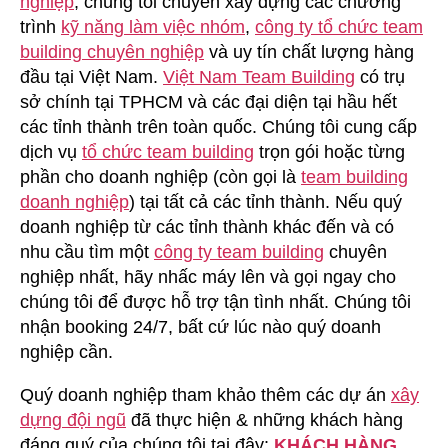
nghiệp
, chúng tôi chuyên xây dựng các chương
Building
trình
kỹ năng làm việc nhóm
,
công ty tổ chức team
Tại
building chuyên nghiệp
và uy tín chất lượng hàng
Miền
đầu tại Việt Nam.
Việt Nam Team Building
có trụ
Tây
sở chính tại TPHCM và các đại diện tại hầu hết
các tỉnh thành trên toàn quốc. Chúng tôi cung cấp
dịch vụ
tổ chức team building
trọn gói hoặc từng
phần cho doanh nghiệp (còn gọi là
team building
doanh nghiệp
) tại tất cả các tỉnh thành. Nếu quý
doanh nghiệp từ các tỉnh thành khác đến và có
nhu cầu tìm một
công ty team building
chuyên
nghiệp nhất, hãy nhấc máy lên và gọi ngay cho
chúng tôi để được hỗ trợ tận tình nhất. Chúng tôi
nhận booking 24/7, bất cứ lúc nào quý doanh
nghiệp cần.
Quý doanh nghiệp tham khảo thêm các dự án
xây
dựng đội ngũ
đã thực hiện & những khách hàng
đáng quý của chúng tôi tại đây:
KHÁCH HÀNG