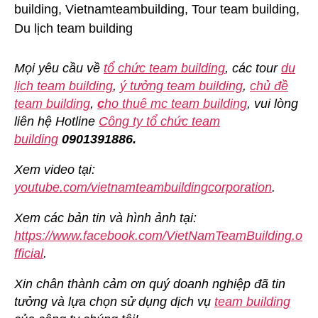
Mọi yêu cầu về
tổ chức team building
, các tour
du
lịch team building
,
ý tưởng team building
,
chủ đề
team building
,
c
ho thuê mc team building
, vui lòng
liên hệ Hotline
Công ty tổ chức team
building
0901391886.
Xem video tại:
youtube.com/vietnamteambuildingcorporation
.
Xem các bản tin và hình ảnh tại:
https://www.facebook.com/VietNamTeamBuilding.o
fficial
.
Xin chân thành cảm ơn quý doanh nghiệp đã tin
tưởng và lựa chọn sử dụng dịch vụ
team building