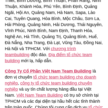
Thiết, Bình Dương, Bình Thuận, Phan Rang, Ninh
Building
Thuận, Khánh Hòa, Phú Yên, Bình Định, Quảng
Tại
Ngãi, Hội An, Quảng Nam, Hà Nam, Sapa, Lào
Phan
Cai, Tuyên Quang, Hòa Bình, Mộc Châu, Sơn La,
Thiết
Hải Phòng, Quảng Ninh, Hải Dương, Thái Nguyên,
Vĩnh Phúc, Ninh Bình, Nam Định, Thanh Hóa,
Nghệ An, Hà Tĩnh, Quảng Trị, Quảng Bình, Huế,
Đà Nẵng, Nha Trang, Đà Lạt, Vũng Tàu, Đồng Nai,
Hà Nội và TPHCM. Với
chương trình
teambuilding
độc đáo.
Địa điểm tổ chức team
building
mới lạ, hấp dẫn.
Công Ty Cổ Phần Việt Nam Team Building
là
đơn vị chuyên
tổ chức team building cho doanh
nghiệp
,
công ty tổ chức team building chuyên
nghiệp
và uy tín chất lượng hàng đầu tại Việt
Nam.
Việt Nam Team Building
có trụ sở chính tại
TPHCM và các đại diện tại hầu hết các tỉnh thành
trên toàn quốc. Chúng tôi cung cấp dịch vụ
tổ chức