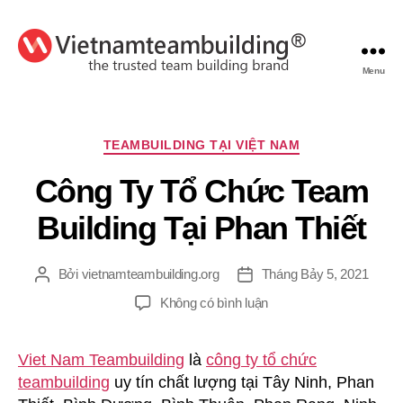
Menu
VietnamTeambuilding
Chuyên
TEAMBUILDING TẠI VIỆT NAM
mục
Công Ty Tổ Chức Team
Building Tại Phan Thiết
Bởi
vietnamteambuilding.org
Tháng Bảy 5, 2021
Tác
Ngày
giả
đăng
ở
Không có bình luận
Công
Ty
Viet Nam Teambuilding
là
công ty tổ chức
Tổ
teambuilding
uy tín chất lượng tại Tây Ninh, Phan
Chức
Team