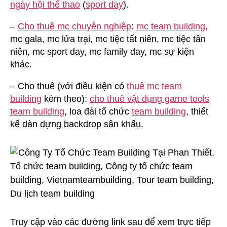
ngày hội thể thao
(
sport day
).
–
Cho thuê mc chuyên nghiệp
:
mc team building
,
mc gala, mc lửa trại, mc tiệc tất niên, mc tiệc tân
niên, mc sport day, mc family day, mc sự kiện
khác.
– Cho thuê (với điều kiện có
thuê mc team
building
kèm theo):
cho thuê vật dụng game tools
team building
, loa đài tổ chức
team building
, thiết
kế dàn dựng backdrop sân khấu.
Truy cập vào các đường link sau để xem trực tiếp