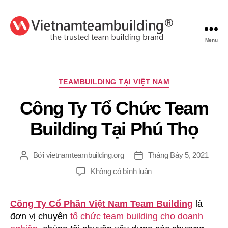
Menu
VietnamTeambuilding
Chuyên
TEAMBUILDING TẠI VIỆT NAM
mục
Công Ty Tổ Chức Team
Building Tại Phú Thọ
Bởi
vietnamteambuilding.org
Tháng Bảy 5, 2021
Tác
Ngày
giả
đăng
ở
Không có bình luận
Công
Ty
Công Ty Cổ Phần Việt Nam Team Building
là
Tổ
đơn vị chuyên
tổ chức team building cho doanh
Chức
Team