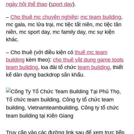
ngày hội thể thao
(
sport day
).
–
Cho thuê mc chuyên nghiệp
:
mc team building
,
mc gala, mc lửa trại, mc tiệc tất niên, mc tiệc tân
niên, mc sport day, mc family day, mc sự kiện
khác.
– Cho thuê (với điều kiện có
thuê mc team
building
kèm theo):
cho thuê vật dụng game tools
team building
, loa đài tổ chức
team building
, thiết
kế dàn dựng backdrop sân khấu.
Truy cập vào các đường link sau để xem trực tiếp