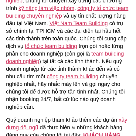
nghiệp
, chúng tôi chuyên xây dựng các chương
Building
trình
kỹ năng làm việc nhóm
,
công ty tổ chức team
Tại
building chuyên nghiệp
và uy tín chất lượng hàng
Phú
đầu tại Việt Nam.
Việt Nam Team Building
có trụ
Thọ
sở chính tại TPHCM và các đại diện tại hầu hết
các tỉnh thành trên toàn quốc. Chúng tôi cung cấp
dịch vụ
tổ chức team building
trọn gói hoặc từng
phần cho doanh nghiệp (còn gọi là
team building
doanh nghiệp
) tại tất cả các tỉnh thành. Nếu quý
doanh nghiệp từ các tỉnh thành khác đến và có
nhu cầu tìm một
công ty team building
chuyên
nghiệp nhất, hãy nhấc máy lên và gọi ngay cho
chúng tôi để được hỗ trợ tận tình nhất. Chúng tôi
nhận booking 24/7, bất cứ lúc nào quý doanh
nghiệp cần.
Quý doanh nghiệp tham khảo thêm các dự án
xây
dựng đội ngũ
đã thực hiện & những khách hàng
đáng quý của chúng tôi tại đây:
KHÁCH HÀNG