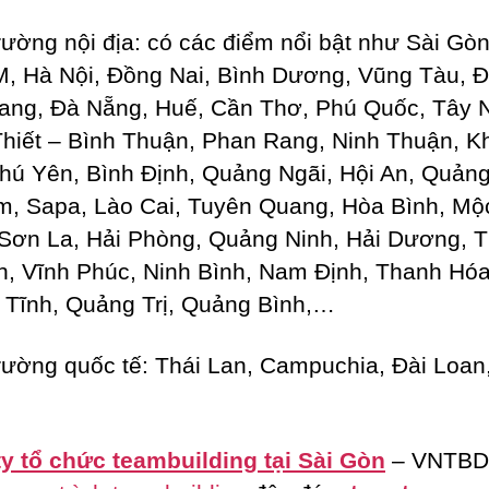
trường nội địa: có các điểm nổi bật như Sài Gò
 Hà Nội, Đồng Nai, Bình Dương, Vũng Tàu, Đ
ang, Đà Nẵng, Huế, Cần Thơ, Phú Quốc, Tây N
hiết – Bình Thuận, Phan Rang, Ninh Thuận, K
hú Yên, Bình Định, Quảng Ngãi, Hội An, Quản
, Sapa, Lào Cai, Tuyên Quang, Hòa Bình, Mộ
Sơn La, Hải Phòng, Quảng Ninh, Hải Dương, T
, Vĩnh Phúc, Ninh Bình, Nam Định, Thanh Hó
 Tĩnh, Quảng Trị, Quảng Bình,…
trường quốc tế: Thái Lan, Campuchia, Đài Loan
y tổ chức teambuilding tại Sài Gòn
– VNTBD