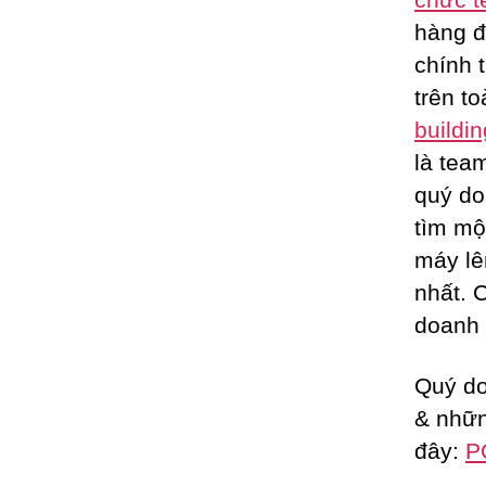
hàng đ
chính 
trên t
buildin
là tea
quý do
tìm m
máy lê
nhất. 
doanh 
Quý do
& nhữn
đây:
P