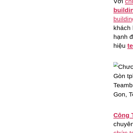
Với
ch
buildi
buildin
khách
hạnh đ
hiệu
t
Công 
chuyê
chức t