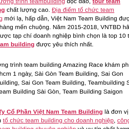
ương trình teambuilding
độc đáo,
tour team
ng
chất lượng cao.
Địa điểm tổ chức team
g
mới lạ, hấp dẫn, Việt Nam Team Building đư
 hàng mến chuộng. Năm 2015-2018, VNTBD h
ược tạp chí doanh nghiệp bình chọn là top 10
eam building
được yêu thích nhất.
Ty Cổ Phần Việt Nam Team Building
là đơn vị
n
tổ chức team building cho doanh nghiệp
,
công
eam building chuyên nghiệp
và uy tín chất lượ