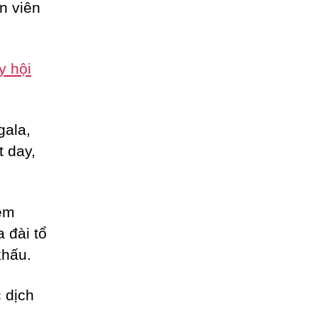
n viên
y hội
gala,
t day,
èm
a đài tổ
khấu.
 dịch