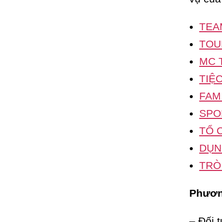
TEA
TOU
MC 
TIỆ
FAM
SPO
TỔ 
DỤN
TRÒ
Phương
– Đối 