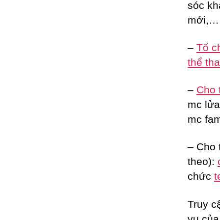
sóc kh
mới,…
–
Tổ c
thể th
–
Cho 
mc lửa 
mc fam
– Cho 
theo):
chức
t
Truy c
vụ của