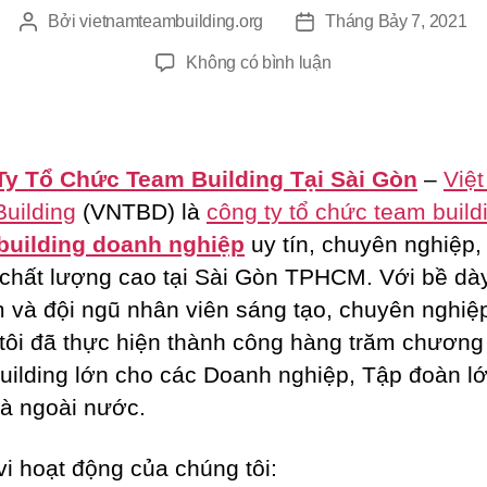
Bởi
vietnamteambuilding.org
Tháng Bảy 7, 2021
Tác
Ngày
giả
đăng
ở
Không có bình luận
Công
Ty
Tổ
Chức
y Tổ Chức Team Building Tại Sài Gòn
–
Việ
Team
uilding
(VNTBD) là
công ty tổ chức team build
Building
building doanh nghiệp
uy tín, chuyên nghiệp,
Tại
Sài
 chất lượng cao tại Sài Gòn TPHCM. Với bề dà
Gòn
 và đội ngũ nhân viên sáng tạo, chuyên nghiệ
tôi đã thực hiện thành công hàng trăm chương 
uilding lớn cho các Doanh nghiệp, Tập đoàn l
và ngoài nước.
i hoạt động của chúng tôi: