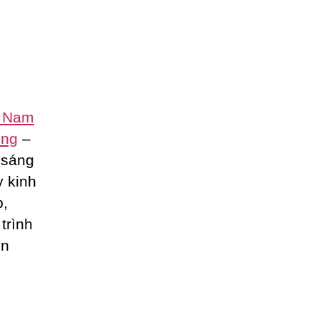
t Nam
ing
–
 sáng
y kinh
p,
trình
ớn