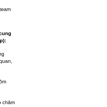
 cung
p):
ng
 quan,
gồm
ho chăm