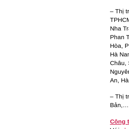
– Thị 
TPHCM,
Nha Tr
Phan T
Hòa, P
Hà Nam
Châu, 
Nguyên
An, Hà
– Thị 
Bản,…
Công t