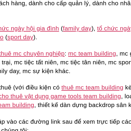
ách hàng, dành cho cấp quản lý, dành cho nhâ
hức ngày hội gia đình
(
family day
),
tổ chức ngà
ao
(
sport day
).
thuê mc chuyên nghiệp
:
mc team building
, mc 
trại, mc tiệc tất niên, mc tiệc tân niên, mc spor
ily day, mc sự kiện khác.
thuê (với điều kiện có
thuê mc team building
k
cho thuê vật dụng game tools team building
, lo
eam building
, thiết kế dàn dựng backdrop sân 
ập vào các đường link sau để xem trực tiếp các
 chúng tôi: