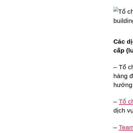
Các dị
cấp (l
– Tổ c
hàng đ
hướng 
–
Tổ c
dịch vụ
–
Team 