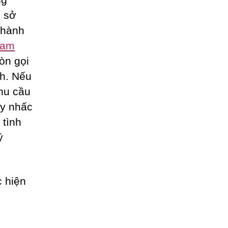
ụ sở
thành
eam
òn gọi
nh. Nếu
hu cầu
ãy nhấc
 tình
ý
 hiện