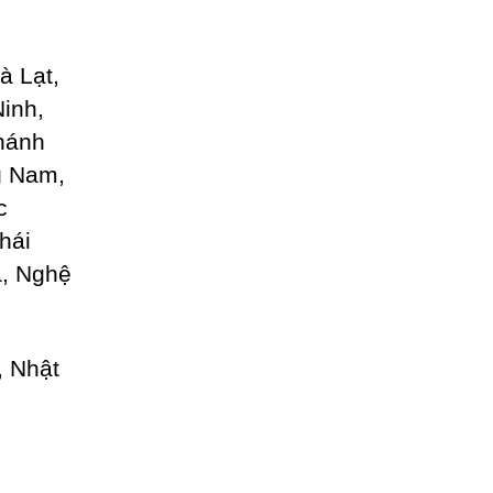
n
à Lạt,
inh,
hánh
g Nam,
c
hái
a, Nghệ
, Nhật