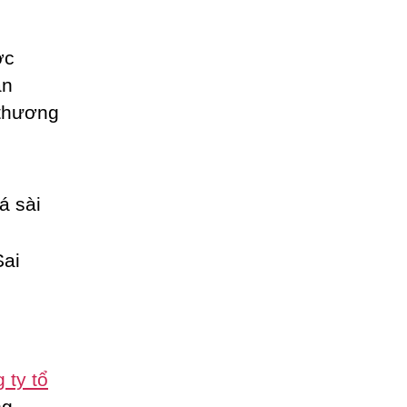
ợc
ân
 thương
 ty tổ
ng