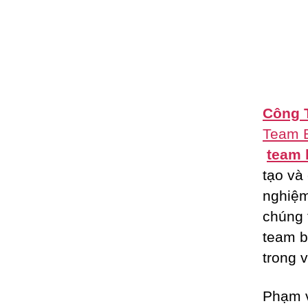
Công T
Team B
team 
tạo và
nghiệm
chúng 
team b
trong 
Phạm v