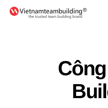
VietnamTeambuilding
Công
Buil