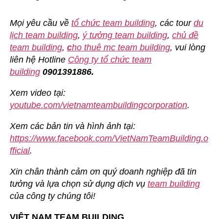
Mọi yêu cầu về
tổ chức team building
, các tour
du
lịch team building
,
ý tưởng team building
,
chủ đề
team building
,
c
ho thuê mc team building
, vui lòng
liên hệ Hotline
Công ty tổ chức team
building
0901391886.
Xem video tại:
youtube.com/vietnamteambuildingcorporation
.
Xem các bản tin và hình ảnh tại:
https://www.facebook.com/VietNamTeamBuilding.o
fficial
.
Xin chân thành cảm ơn quý doanh nghiệp đã tin
tưởng và lựa chọn sử dụng dịch vụ
team building
của công ty chúng tôi!
VIỆT NAM TEAM BUILDING