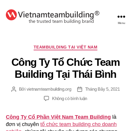
Menu
VietnamTeambuilding
Chuyên
TEAMBUILDING TẠI VIỆT NAM
mục
Công Ty Tổ Chức Team
Building Tại Thái Bình
Bởi
vietnamteambuilding.org
Tháng Bảy 5, 2021
Tác
Ngày
giả
đăng
ở
Không có bình luận
Công
Ty
Công Ty Cổ Phần Việt Nam Team Building
là
Tổ
đơn vị chuyên
tổ chức team building cho doanh
Chức
Team