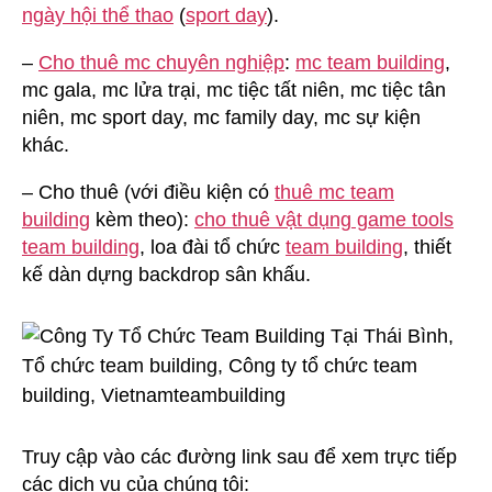
ngày hội thể thao
(
sport day
).
–
Cho thuê mc chuyên nghiệp
:
mc team building
,
mc gala, mc lửa trại, mc tiệc tất niên, mc tiệc tân
niên, mc sport day, mc family day, mc sự kiện
khác.
– Cho thuê (với điều kiện có
thuê mc team
building
kèm theo):
cho thuê vật dụng game tools
team building
, loa đài tổ chức
team building
, thiết
kế dàn dựng backdrop sân khấu.
Truy cập vào các đường link sau để xem trực tiếp
các dịch vụ của chúng tôi: