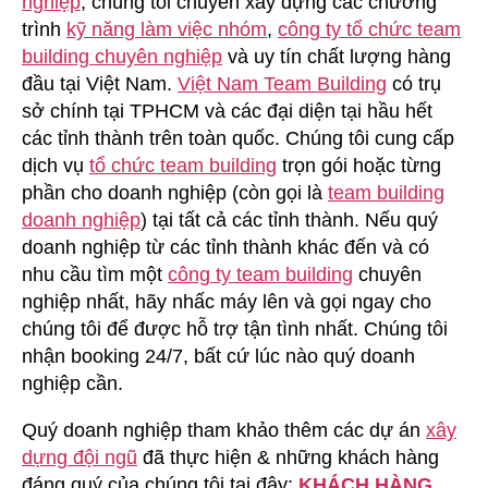
nghiệp
, chúng tôi chuyên xây dựng các chương
Building
trình
kỹ năng làm việc nhóm
,
công ty tổ chức team
Tại
building chuyên nghiệp
và uy tín chất lượng hàng
Thái
đầu tại Việt Nam.
Việt Nam Team Building
có trụ
Bình
sở chính tại TPHCM và các đại diện tại hầu hết
các tỉnh thành trên toàn quốc. Chúng tôi cung cấp
dịch vụ
tổ chức team building
trọn gói hoặc từng
phần cho doanh nghiệp (còn gọi là
team building
doanh nghiệp
) tại tất cả các tỉnh thành. Nếu quý
doanh nghiệp từ các tỉnh thành khác đến và có
nhu cầu tìm một
công ty team building
chuyên
nghiệp nhất, hãy nhấc máy lên và gọi ngay cho
chúng tôi để được hỗ trợ tận tình nhất. Chúng tôi
nhận booking 24/7, bất cứ lúc nào quý doanh
nghiệp cần.
Quý doanh nghiệp tham khảo thêm các dự án
xây
dựng đội ngũ
đã thực hiện & những khách hàng
đáng quý của chúng tôi tại đây:
KHÁCH HÀNG