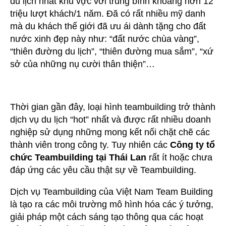
du lịch nhất khu vực với trung bình khoảng hơn 12
Building
triệu lượt khách/1 năm. Đã có rất nhiều mỹ danh
Tại
mà du khách thế giới đã ưu ái dành tặng cho đất
Thái
nước xinh đẹp này như: “đất nước chùa vàng”,
Lan
“thiên đường du lịch”, “thiên đường mua sắm”, “xứ
sở của những nụ cười thân thiện”…
Thời gian gần đây, loại hình teambuilding trở thành
dịch vụ du lịch “hot” nhất và được rất nhiều doanh
nghiệp sử dụng những mong kết nối chặt chẽ các
thành viên trong công ty. Tuy nhiên các
Công ty tổ
chức Teambuilding tại Thái Lan
rất ít hoặc chưa
đáp ứng các yêu cầu thật sự về Teambuilding.
Dịch vụ Teambuilding của Việt Nam Team Building
là tạo ra các môi trường mô hình hóa các ý tưởng,
giải pháp một cách sáng tạo thông qua các hoạt