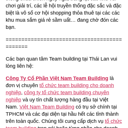
chơi giải trí, các lễ hội truyền thống đặc sắc và đặc
biệt là vô số cơ hội shopping thỏa thuê tại các các
khu mua sắm giá rẻ sầm uất… đang chờ đón các
bạn.
=====================================
=======
Các bạn quan tâm Team building tại Thái Lan vui
lòng liên hệ:
Công Ty Cổ Phần Việt Nam Team Building
là
đơn vị chuyên
tổ chức team building cho doanh
nghiệp
,
công ty tổ chức team building chuyên
nghiệp
và uy tín chất lượng hàng đầu tại Việt
Nam.
Việt Nam Team Building
có trụ sở chính tại
TPHCM và các đại diện tại hầu hết các tỉnh thành
trên toàn quốc. Chúng tôi cung cấp dịch vụ
tổ chức