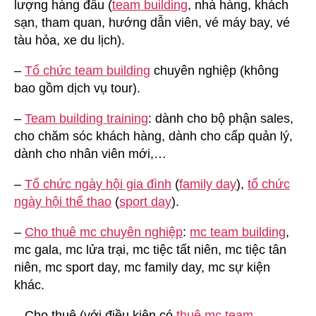
lượng hàng đầu (
team building
, nhà hàng, khách
sạn, tham quan, hướng dẫn viên, vé máy bay, vé
tàu hỏa, xe du lịch).
–
Tổ chức team building
chuyên nghiệp (không
bao gồm dịch vụ tour).
–
Team building training
: dành cho bộ phận sales,
cho chăm sóc khách hàng, dành cho cấp quản lý,
dành cho nhân viên mới,…
–
Tổ chức ngày hội gia đình
(
family day
),
tổ chức
ngày hội thể thao
(
sport day
).
–
Cho thuê mc chuyên nghiệp
:
mc team building
,
mc gala, mc lửa trại, mc tiệc tất niên, mc tiệc tân
niên, mc sport day, mc family day, mc sự kiện
khác.
– Cho thuê (với điều kiện có
thuê mc team