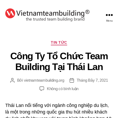
Menu
VietnamTeambuilding
Chuyên
TIN TỨC
mục
Công Ty Tổ Chức Team
Building Tại Thái Lan
Bởi
vietnamteambuilding.org
Tháng Bảy 7, 2021
Tác
Ngày
giả
đăng
ở
Không có bình luận
Công
Ty
Thái Lan nổi tiếng với ngành công nghiệp du lịch,
Tổ
là một trong những quốc gia thu hút nhiều khách
Chức
Team