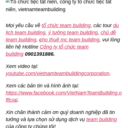
Mọi yêu cầu về
tổ chức team building
, các tour
du
lịch team building
,
ý tưởng team building
,
chủ đề
team building
,
c
ho thuê mc team building
, vui lòng
liên hệ Hotline
Công ty tổ chức team
building
0901391886.
Xem video tại:
youtube.com/vietnamteambuildingcorporation
.
Xem các bản tin và hình ảnh tại:
https://www.facebook.com/VietNamTeamBuilding.o
fficial
.
Xin chân thành cảm ơn quý doanh nghiệp đã tin
tưởng và lựa chọn sử dụng dịch vụ
team building
của công ty chúng tôi!