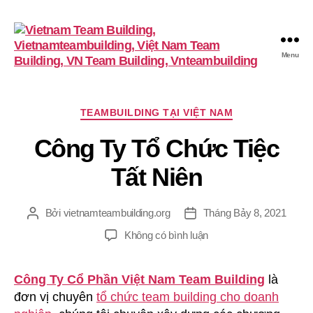
Menu
VietnamTeambuilding
Chuyên
TEAMBUILDING TẠI VIỆT NAM
mục
Công Ty Tổ Chức Tiệc
Tất Niên
Bởi
vietnamteambuilding.org
Tháng Bảy 8, 2021
Tác
Ngày
giả
đăng
ở
Không có bình luận
Công
Ty
Công Ty Cổ Phần Việt Nam Team Building
là
Tổ
đơn vị chuyên
tổ chức team building cho doanh
Chức
Tiệc