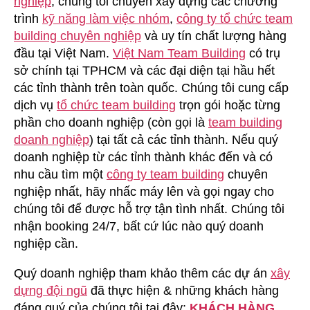
nghiệp
, chúng tôi chuyên xây dựng các chương
Tất
trình
kỹ năng làm việc nhóm
,
công ty tổ chức team
Niên
building chuyên nghiệp
và uy tín chất lượng hàng
đầu tại Việt Nam.
Việt Nam Team Building
có trụ
sở chính tại TPHCM và các đại diện tại hầu hết
các tỉnh thành trên toàn quốc. Chúng tôi cung cấp
dịch vụ
tổ chức team building
trọn gói hoặc từng
phần cho doanh nghiệp (còn gọi là
team building
doanh nghiệp
) tại tất cả các tỉnh thành. Nếu quý
doanh nghiệp từ các tỉnh thành khác đến và có
nhu cầu tìm một
công ty team building
chuyên
nghiệp nhất, hãy nhấc máy lên và gọi ngay cho
chúng tôi để được hỗ trợ tận tình nhất. Chúng tôi
nhận booking 24/7, bất cứ lúc nào quý doanh
nghiệp cần.
Quý doanh nghiệp tham khảo thêm các dự án
xây
dựng đội ngũ
đã thực hiện & những khách hàng
đáng quý của chúng tôi tại đây:
KHÁCH HÀNG