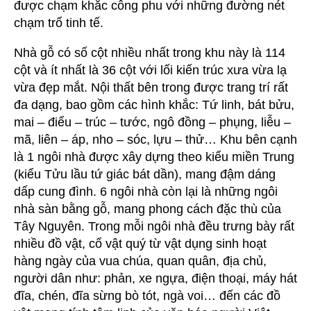
được chạm khắc công phu với những đường nét
chạm trổ tinh tế.
Nhà gỗ có số cột nhiều nhất trong khu này là 114
cột và ít nhất là 36 cột với lối kiến trúc xưa vừa lạ
vừa đẹp mắt. Nội thất bên trong được trang trí rất
đa dạng, bao gồm các hình khắc: Tứ linh, bát bửu,
mai – điểu – trúc – tước, ngô đồng – phụng, liễu –
mã, liên – áp, nho – sóc, lựu – thử… Khu bên cạnh
là 1 ngôi nhà được xây dựng theo kiểu miền Trung
(kiểu Tửu lầu tứ giác bát dần), mang đậm dáng
dấp cung đình. 6 ngôi nhà còn lại là những ngôi
nhà sàn bằng gỗ, mang phong cách đặc thù của
Tây Nguyên. Trong mỗi ngôi nhà đều trưng bày rất
nhiều đồ vật, cổ vật quý từ vật dụng sinh hoạt
hàng ngày của vua chúa, quan quân, địa chủ,
người dân như: phản, xe ngựa, điện thoại, máy hát
đĩa, chén, đĩa sừng bò tót, ngà voi… đến các đồ