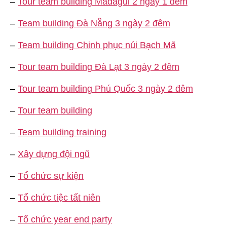
–
Tour team building Madagui 2 ngày 1 đêm
–
Team building Đà Nẵng 3 ngày 2 đêm
–
Team building Chinh phục núi Bạch Mã
–
Tour team building Đà Lạt 3 ngày 2 đêm
–
Tour team building Phú Quốc 3 ngày 2 đêm
–
Tour team building
–
Team building training
–
Xây dựng đội ngũ
–
Tổ chức sự kiện
–
Tổ chức tiệc tất niên
–
Tổ chức year end party