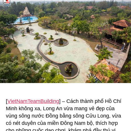
không
gian
cổ
xưa
của
làng
cổ
Phước
Lộc
Thọ
[
VietNamTeamBuilding
] – Cách thành phố Hồ Chí
Minh không xa, Long An vừa mang vẻ đẹp của
vùng sông nước Đồng bằng sông Cửu Long, vừa
có nét duyên của miền Đông Nam bộ, thích hợp
cho những cuộc dạo chơi, khám phá đầy thú vị.