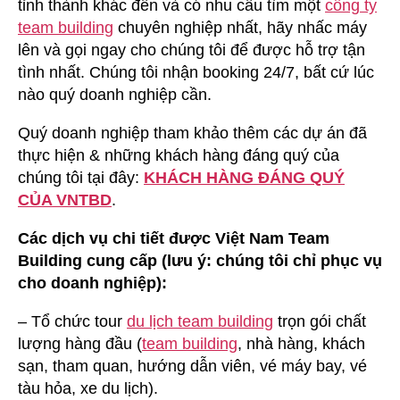
tỉnh thành khác đến và có nhu cầu tìm một
công ty
team building
chuyên nghiệp nhất, hãy nhấc máy
lên và gọi ngay cho chúng tôi để được hỗ trợ tận
tình nhất. Chúng tôi nhận booking 24/7, bất cứ lúc
nào quý doanh nghiệp cần.
Quý doanh nghiệp tham khảo thêm các dự án đã
thực hiện & những khách hàng đáng quý của
chúng tôi tại đây:
KHÁCH HÀNG ĐÁNG QUÝ
CỦA VNTBD
.
Các dịch vụ chi tiết được Việt Nam Team
Building cung cấp (lưu ý: chúng tôi chỉ phục vụ
cho doanh nghiệp):
– Tổ chức tour
du lịch team building
trọn gói chất
lượng hàng đầu (
team building
, nhà hàng, khách
sạn, tham quan, hướng dẫn viên, vé máy bay, vé
tàu hỏa, xe du lịch).