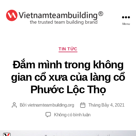
Menu
VietnamTeambuilding
Chuyên
TIN TỨC
mục
Đắm mình trong không
gian cổ xưa của làng cổ
Phước Lộc Thọ
Bởi
vietnamteambuilding.org
Tháng Bảy 4, 2021
Tác
Ngày
giả
đăng
ở
Không có bình luận
Đắm
mình
trong