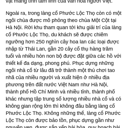
vật mang tính tâm linh của văn hóa người Việt.
Ngoài ra, trong làng cổ Phước Lộc Thọ còn có một
ngôi chùa được mô phỏng theo chùa Một Cột tại
Hà Nội. Rời khu tham quan tới khu giải trí của làng
cổ Phước Lộc Thọ, du khách sẽ được chiêm
ngưỡng hơn 250 nghìn cây hoa lan các loại được
nhập từ Thái Lan, gần 20 cây cổ thụ hàng trăm
tuổi và nhiều hòn non bộ được đặt giữa các hồ với
thiết kế đa dạng, phong phú. Phục dựng những
ngôi nhà cổ từ lâu đã trở thành một thú chơi tao
nhã của nhiều người và xuất hiện ở nhiều địa
phương trên đất nước Việt Nam như Hà Nội,
thành phố Hồ Chí Minh và nhiều tỉnh, thành phố
khác nhưng tập trung số lượng nhiều nhà cổ và có
không gian rộng lớn thì không đâu bằng làng cổ
Phước Lộc Thọ. Không những thế, làng cổ Phước
Lộc Thọ còn được bảo tồn, phục dựng gần như
nguyên vẹn, được sắp xếp hài hòa, quy hoạch bài