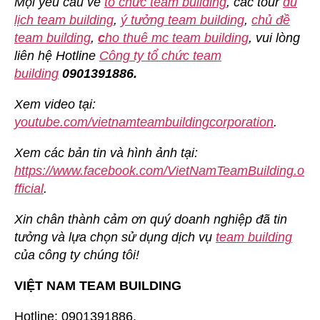
Mọi yêu cầu về
tổ chức team building
, các tour
du
lịch team building
,
ý tưởng team building
,
chủ đề
team building
,
c
ho thuê mc team building
, vui lòng
liên hệ Hotline
Công ty tổ chức team
building
0901391886.
Xem video tại:
youtube.com/vietnamteambuildingcorporation
.
Xem các bản tin và hình ảnh tại:
https://www.facebook.com/VietNamTeamBuilding.o
fficial
.
Xin chân thành cảm ơn quý doanh nghiệp đã tin
tưởng và lựa chọn sử dụng dịch vụ
team building
của công ty chúng tôi!
VIỆT NAM TEAM BUILDING
Hotline: 0901391886.