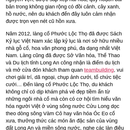
bản trong không gian rộng có đồi cảnh, cây xanh,
hồ nước, nên du khách đến đây luôn cảm nhận
được trọn vẹn nét cũ hồn xưa.
Năm 2012, làng cổ Phước Lộc Thọ đã được Sách
Kỷ lục Việt Nam xác lập kỷ lục là nơi sở hữu nhiều
nhà gỗ cổ, hoa văn phong phú, đa dạng nhất Việt
Nam. Làng cũng đã được Sở Văn hóa, Thể Thao
và Du lịch tỉnh Long An công nhận là điểm du lịch
và mở cửa đón khách tham quan
teambuilding
, vui
chơi giải trí, dã ngoại, chụp ảnh cưới, tổ chức tiệc
cưới… Đến làng cổ Phước Lộc Thọ, du khách
không chỉ có dịp khám phá vẻ đẹp tiềm ẩn từ
những ngôi nhà cổ mà còn có cơ hội tìm hiểu văn
hóa người Việt ở vùng sông nước Cửu Long dọc
theo dòng sông Vàm Cỏ hay văn hóa Óc Eo cổ
xưa, thưởng thức các món ăn đặc sản của vùng
đất Long An và miền sông nước, nghe các làn điệu