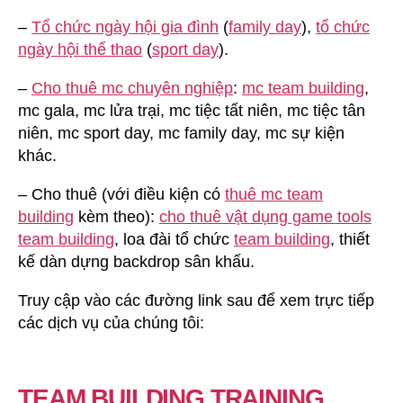
–
Tổ chức ngày hội gia đình
(
family day
),
tổ chức
ngày hội thể thao
(
sport day
).
–
Cho thuê mc chuyên nghiệp
:
mc team building
,
mc gala, mc lửa trại, mc tiệc tất niên, mc tiệc tân
niên, mc sport day, mc family day, mc sự kiện
khác.
– Cho thuê (với điều kiện có
thuê mc team
building
kèm theo):
cho thuê vật dụng game tools
team building
, loa đài tổ chức
team building
, thiết
kế dàn dựng backdrop sân khấu.
Truy cập vào các đường link sau để xem trực tiếp
các dịch vụ của chúng tôi:
TEAM BUILDING TRAINING