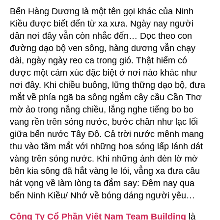
Bến Hàng Dương là một tên gọi khác của Ninh
Kiều được biết đến từ xa xưa. Ngày nay người
dân nơi đây vẫn còn nhắc đến… Dọc theo con
đường dạo bộ ven sông, hàng dương vẫn chạy
dài, ngày ngày reo ca trong gió. Thật hiếm có
được một cảm xúc đặc biệt ở nơi nào khác như
nơi đây. Khi chiều buông, lững thững dạo bộ, đưa
mắt về phía ngã ba sông ngắm cây cầu Cần Thơ
mờ ảo trong nắng chiều, lắng nghe tiếng bo bo
vang rền trên sóng nước, bước chân như lạc lối
giữa bến nước Tây Đô. Cả trời nước mênh mang
thu vào tầm mắt với những hoa sóng lấp lánh dát
vàng trên sóng nước. Khi những ánh đèn lờ mờ
bên kia sông đã hắt vàng le lói, vẳng xa đưa câu
hát vọng về làm lòng ta đắm say: Đêm nay qua
bến Ninh Kiều/ Nhớ về bóng dáng người yêu…
Công Ty Cổ Phần Việt Nam Team Building
là