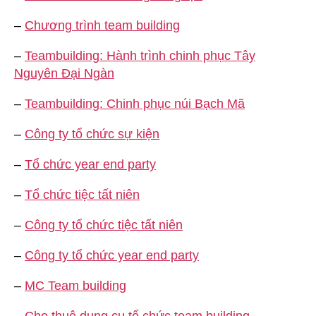
–
Chương trình team building
–
Teambuilding: Hành trình chinh phục Tây
Nguyên Đại Ngàn
–
Teambuilding: Chinh phục núi Bạch Mã
–
Công ty tổ chức sự kiện
–
Tổ chức year end party
–
Tổ chức tiệc tất niên
–
Công ty tổ chức tiệc tất niên
–
Công ty tổ chức year end party
–
MC Team building
–
Cho thuê dụng cụ tổ chức team building