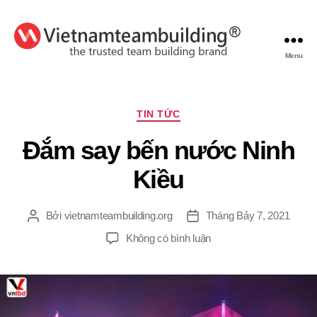
Menu
VietnamTeambuilding
Chuyên
TIN TỨC
mục
Đắm say bến nước Ninh
Kiều
Bởi
vietnamteambuilding.org
Tháng Bảy 7, 2021
Tác
Ngày
giả
đăng
ở
Không có bình luận
Đắm
say
bến
nước
Ninh