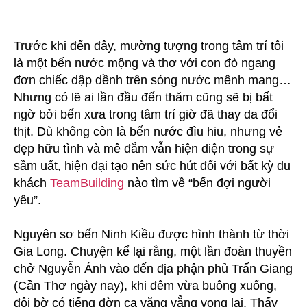
Trước khi đến đây, mường tượng trong tâm trí tôi
là một bến nước mộng và thơ với con đò ngang
đơn chiếc dập dềnh trên sóng nước mênh mang…
Nhưng có lẽ ai lần đầu đến thăm cũng sẽ bị bất
ngờ bởi bến xưa trong tâm trí giờ đã thay da đổi
thịt. Dù không còn là bến nước đìu hiu, nhưng vẻ
đẹp hữu tình và mê đắm vẫn hiện diện trong sự
sầm uất, hiện đại tạo nên sức hút đối với bất kỳ du
khách
TeamBuilding
nào tìm về “bến đợi người
yêu”.
Nguyên sơ bến Ninh Kiều được hình thành từ thời
Gia Long. Chuyện kể lại rằng, một lần đoàn thuyền
chở Nguyễn Ánh vào đến địa phận phủ Trấn Giang
(Cần Thơ ngày nay), khi đêm vừa buông xuống,
đôi bờ có tiếng đờn ca văng vẳng vọng lại. Thấy