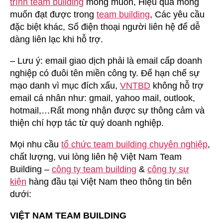
trình team building
mong muốn, Hiệu quả mong
muốn đạt được trong
team building
, Các yêu cầu
đặc biệt khác, Số điện thoại người liên hệ để dễ
dàng liên lạc khi hỗ trợ.
– Lưu ý: email giao dịch phải là email cấp doanh
nghiệp có đuôi tên miền công ty. Để hạn chế sự
mạo danh vì mục đích xấu,
VNTBD
không hỗ trợ
email cá nhân như: gmail, yahoo mail, outlook,
hotmail,…Rất mong nhận được sự thông cảm và
thiện chí hợp tác từ quý doanh nghiệp.
Mọi nhu cầu
tổ chức team building chuyên nghiệp
,
chất lượng, vui lòng liên hệ Việt Nam Team
Building –
công ty team building
&
công ty sự
kiện
hàng đầu tại Việt Nam theo thông tin bên
dưới:
VIỆT NAM TEAM BUILDING