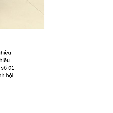
nhiều
nhiều
 số 01:
nh hội