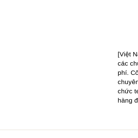
[Việt 
các chư
phí. C
chuyên
chức t
hàng đ