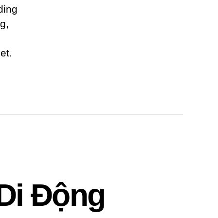
ding
g,
et.
Di Động