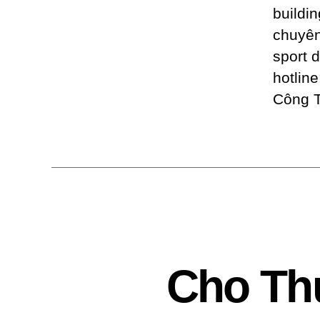
buildi
chuyên
sport d
hotlin
Công T
Cho Th