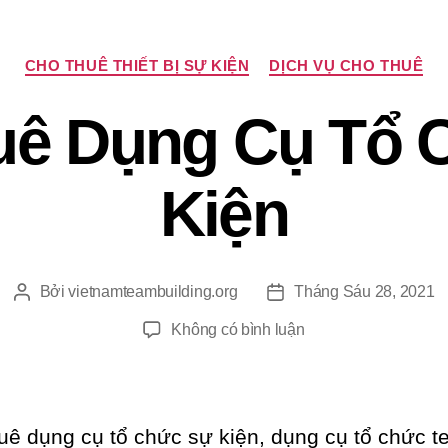
Chuyên
CHO THUÊ THIẾT BỊ SỰ KIỆN
DỊCH VỤ CHO THUÊ
mục
uê Dụng Cụ Tổ 
Kiện
Bởi
vietnamteambuilding.org
Tháng Sáu 28, 2021
Tác
Ngày
giả
đăng
ở
Không có bình luận
Cho
Thuê
Dụng
Cụ
uê dụng cụ tổ chức sự kiện, dụng cụ tổ chức 