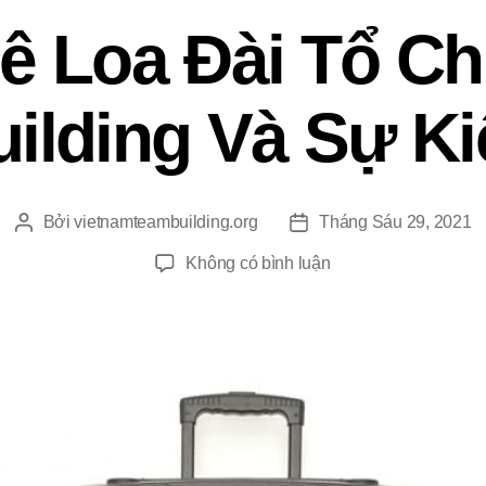
ê Loa Đài Tổ C
uilding Và Sự Ki
Bởi
vietnamteambuilding.org
Tháng Sáu 29, 2021
Tác
Ngày
giả
đăng
ở
Không có bình luận
Cho
Thuê
Loa
Đài
Tổ
Chức
Team
Building