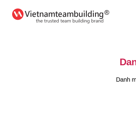
VietnamTeambuilding
Dan
Danh mụ