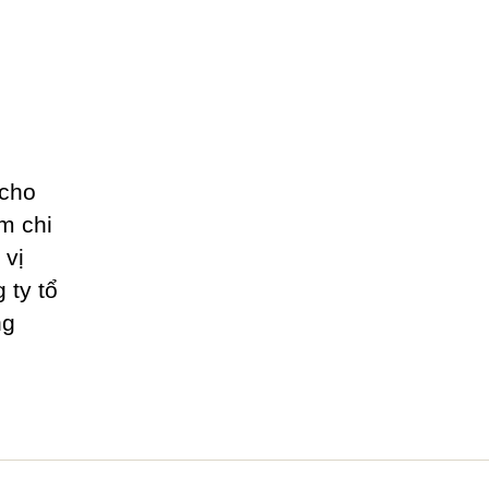
 cho
ệm chi
 vị
 ty tổ
ng