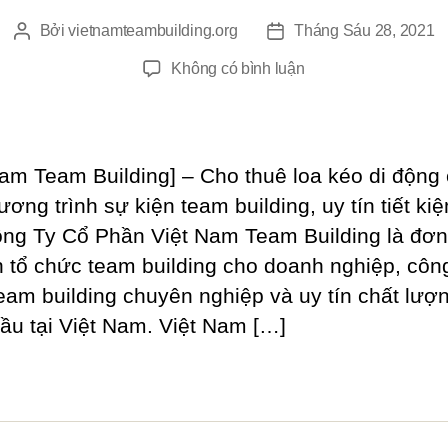
Bởi
vietnamteambuilding.org
Tháng Sáu 28, 2021
Tác
Ngày
giả
đăng
ở
Không có bình luận
Cho
Thuê
Loa
Kéo
Nam Team Building] – Cho thuê loa kéo di động
Tay
ơng trình sự kiện team building, uy tín tiết ki
Di
ông Ty Cổ Phần Việt Nam Team Building là đơn
Động
 tổ chức team building cho doanh nghiệp, công
eam building chuyên nghiệp và uy tín chất lượ
ầu tại Việt Nam. Việt Nam […]