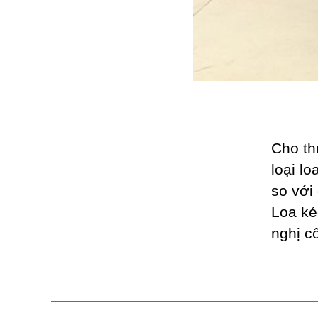
Cho th
loại lo
so với
Loa ké
nghị c