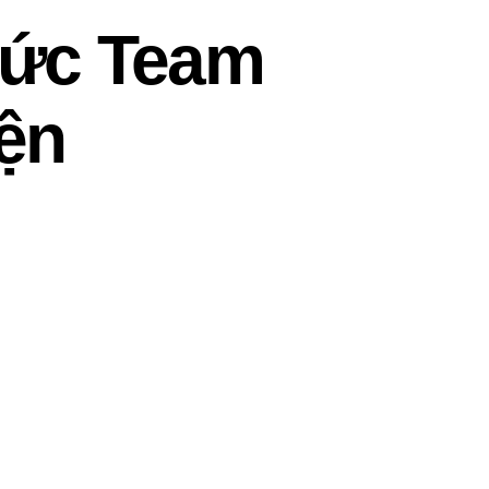
hức Team
ện