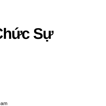
Chức Sự
team