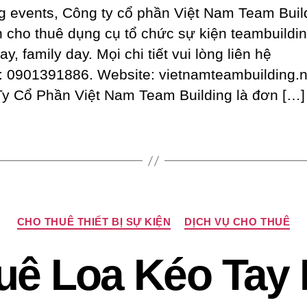
Tổ
ng events, Công ty cổ phần Việt Nam Team Buil
Chức
 cho thuê dụng cụ tổ chức sự kiện teambuildin
Sự
Kiện
ay, family day. Mọi chi tiết vui lòng liên hệ
e: 0901391886. Website: vietnamteambuilding.n
y Cổ Phần Việt Nam Team Building là đơn […]
Chuyên
CHO THUÊ THIẾT BỊ SỰ KIỆN
DỊCH VỤ CHO THUÊ
mục
uê Loa Kéo Tay 