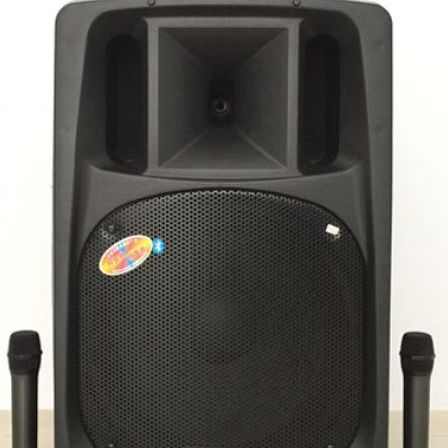
Và
Sự
Kiện