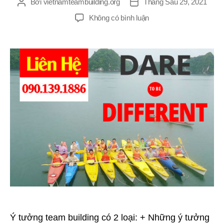
Bởi
vietnamteambuilding.org
Tháng Sáu 29, 2021
Tác
Ngày
giả
đăng
ở
Không có bình luận
Ý
Tưởng
Team
Building
Ý tưởng team building có 2 loại: + Những ý tưởng