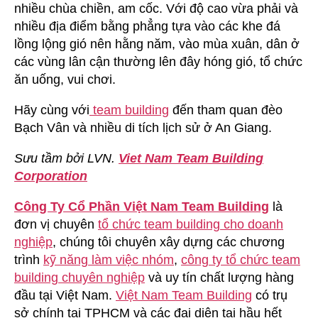
nhiều chùa chiền, am cốc. Với độ cao vừa phải và
nhiều địa điểm bằng phẳng tựa vào các khe đá
lồng lộng gió nên hằng năm, vào mùa xuân, dân ở
các vùng lân cận thường lên đây hóng gió, tổ chức
ăn uống, vui chơi.
Hãy cùng với
team building
đến tham quan đèo
Bạch Vân và nhiều di tích lịch sử ở An Giang.
Sưu tầm bởi LVN.
Viet Nam Team Building
Corporation
Công Ty Cổ Phần Việt Nam Team Building
là
đơn vị chuyên
tổ chức team building cho doanh
nghiệp
, chúng tôi chuyên xây dựng các chương
trình
kỹ năng làm việc nhóm
,
công ty tổ chức team
building chuyên nghiệp
và uy tín chất lượng hàng
đầu tại Việt Nam.
Việt Nam Team Building
có trụ
sở chính tại TPHCM và các đại diện tại hầu hết