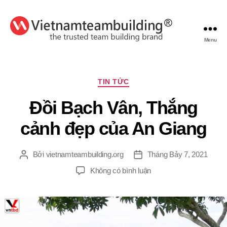
Menu
VietnamTeambuilding
Chuyên
TIN TỨC
mục
Đồi Bạch Vân, Thắng
cảnh đẹp của An Giang
Bởi
vietnamteambuilding.org
Tháng Bảy 7, 2021
Tác
Ngày
giả
đăng
ở
Không có bình luận
Đồi
Bạch
Vân,
Thắng
cảnh