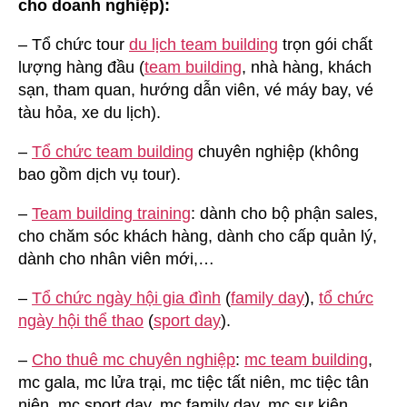
cho doanh nghiệp):
– Tổ chức tour
du lịch team building
trọn gói chất
lượng hàng đầu (
team building
, nhà hàng, khách
sạn, tham quan, hướng dẫn viên, vé máy bay, vé
tàu hỏa, xe du lịch).
–
Tổ chức team building
chuyên nghiệp (không
bao gồm dịch vụ tour).
–
Team building training
: dành cho bộ phận sales,
cho chăm sóc khách hàng, dành cho cấp quản lý,
dành cho nhân viên mới,…
–
Tổ chức ngày hội gia đình
(
family day
),
tổ chức
ngày hội thể thao
(
sport day
).
–
Cho thuê mc chuyên nghiệp
:
mc team building
,
mc gala, mc lửa trại, mc tiệc tất niên, mc tiệc tân
niên, mc sport day, mc family day, mc sự kiện