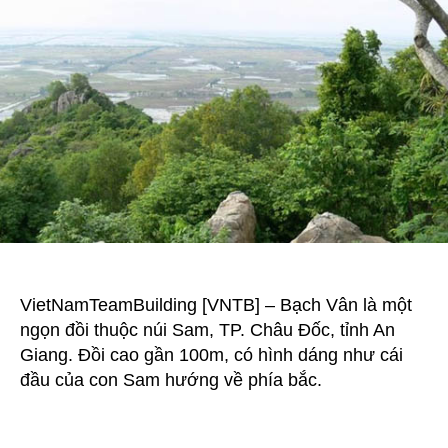
đẹp
của
An
Giang
VietNamTeamBuilding [VNTB] – Bạch Vân là một
ngọn đồi thuộc núi Sam, TP. Châu Đốc, tỉnh An
Giang. Đồi cao gần 100m, có hình dáng như cái
đầu của con Sam hướng về phía bắc.