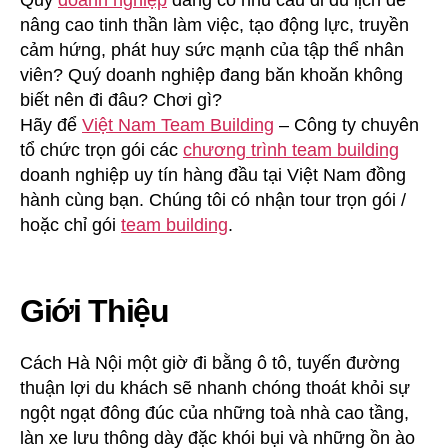
Quý
doanh nghiệp
đang có nhu cầu đi du lịch để
Ba
nâng cao tinh thần làm việc, tạo động lực, truyền
Vì
cảm hứng, phát huy sức mạnh của tập thể nhân
Resort
viên? Quý doanh nghiệp đang băn khoăn không
2
biết nên đi đâu? Chơi gì?
Ngày
Hãy để
Việt Nam Team Building
– Công ty chuyên
1
tổ chức trọn gói các
chương trình team building
Đêm
doanh nghiệp uy tín hàng đầu tại Việt Nam đồng
hành cùng bạn. Chúng tôi có nhận tour trọn gói /
hoặc chỉ gói
team building
.
Giới Thiệu
Cách Hà Nội một giờ đi bằng ô tô, tuyến đường
thuận lợi du khách sẽ nhanh chóng thoát khỏi sự
ngột ngạt đông đúc của những toà nhà cao tầng,
làn xe lưu thông dày đặc khói bụi và những ồn ào