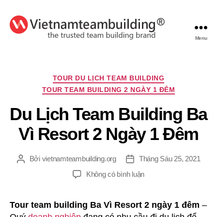
Menu
VietnamTeambuilding
Chuyên
TOUR DU LỊCH TEAM BUILDING
mục
TOUR TEAM BUILDING 2 NGÀY 1 ĐÊM
Du Lịch Team Building Ba
Vì Resort 2 Ngày 1 Đêm
Bởi
vietnamteambuilding.org
Tháng Sáu 25, 2021
Tác
Ngày
giả
đăng
ở
Không có bình luận
Du
Lịch
Tour team building Ba Vì Resort 2 ngày 1 đêm
–
Team
Building