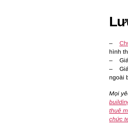
Lư
–
Ch
hình t
– Giá
– Giá
ngoài 
Mọi yê
buildin
thuê m
chức t