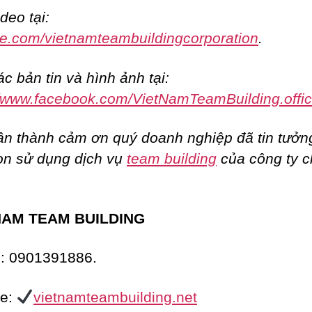
deo tại:
e.com/vietnamteambuildingcorporation
.
c bản tin và hình ảnh tại:
//www.facebook.com/VietNamTeamBuilding.offic
ân thành cảm ơn quý doanh nghiệp đã tin tưởn
ọn sử dụng dịch vụ
team building
của công ty 
NAM TEAM BUILDING
e: 0901391886.
te:
vietnamteambuilding.net