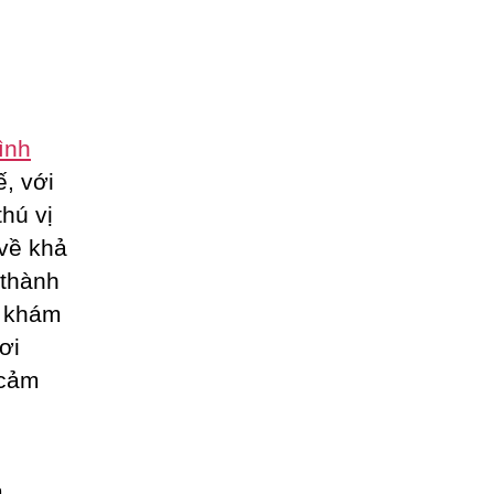
ình
ế, với
hú vị
 về khả
 thành
h khám
ơi
 cảm