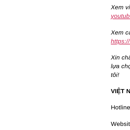
Xem vi
youtub
Xem cá
https:
Xin ch
lựa ch
tôi!
VIỆT 
Hotlin
Websi