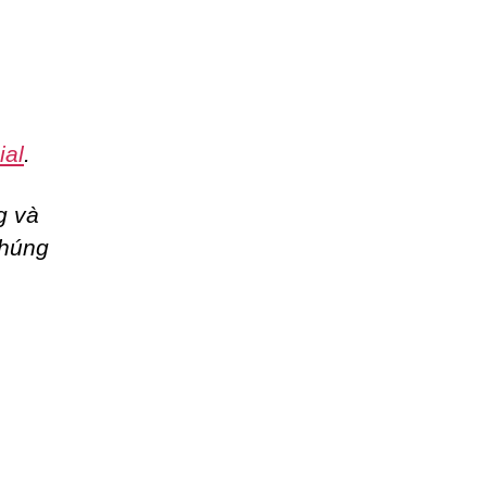
ial
.
g và
chúng