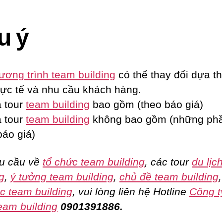
u ý
ương trình team building
có thể thay đổi dựa th
hực tế và nhu cầu khách hàng.
 tour
team building
bao gồm (theo báo giá)
 tour
team building
không bao gồm (những ph
báo giá)
u cầu về
tổ chức team building
, các tour
du lịc
g
,
ý tưởng team building
,
chủ đề team building
c team building
, vui lòng liên hệ Hotline
Công t
eam building
0901391886.