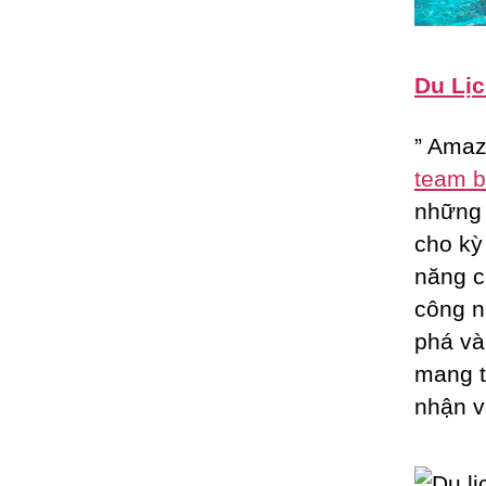
Du Lịc
” Amaz
team b
những 
cho kỳ
năng c
công n
phá và
mang t
nhận v