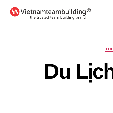
VietnamTeambuilding
TOU
Du Lịc