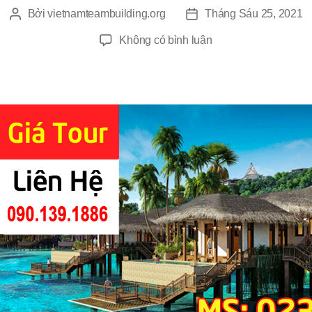
Bởi
vietnamteambuilding.org
Tháng Sáu 25, 2021
Tác
Ngày
giả
đăng
ở
Không có bình luận
Du
Lịch
Team
Building
Cần
Giờ
1
Ngày