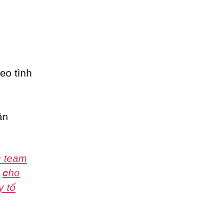
eo tình
ần
h team
,
c
ho
y tổ