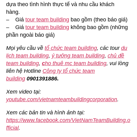
dựa theo tình hình thực tế và nhu cầu khách
hàng.
– Giá
tour team building
bao gồm (theo báo giá)
– Giá
tour team building
không bao gồm (những
phần ngoài báo giá)
Mọi yêu cầu về
tổ chức team building
, các tour
du
lịch team building
,
ý tưởng team building
,
chủ đề
team building
,
c
ho thuê mc team building
, vui lòng
liên hệ Hotline
Công ty tổ chức team
building
0901391886.
Xem video tại:
youtube.com/vietnamteambuildingcorporation
.
Xem các bản tin và hình ảnh tại:
https://www.facebook.com/VietNamTeamBuilding.o
fficial
.