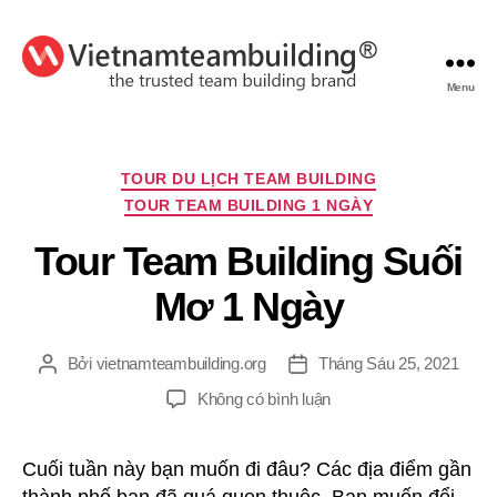
Menu
VietnamTeambuilding
Chuyên
TOUR DU LỊCH TEAM BUILDING
mục
TOUR TEAM BUILDING 1 NGÀY
Tour Team Building Suối
Mơ 1 Ngày
Bởi
vietnamteambuilding.org
Tháng Sáu 25, 2021
Tác
Ngày
giả
đăng
ở
Không có bình luận
Tour
Team
Cuối tuần này bạn muốn đi đâu? Các địa điểm gần
Building
Suối