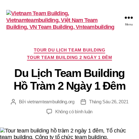
Menu
VietnamTeambuilding
Chuyên
TOUR DU LỊCH TEAM BUILDING
mục
TOUR TEAM BUILDING 2 NGÀY 1 ĐÊM
Du Lịch Team Building
Hồ Tràm 2 Ngày 1 Đêm
Bởi
vietnamteambuilding.org
Tháng Sáu 26, 2021
Tác
Ngày
giả
đăng
ở
Không có bình luận
Du
Lịch
Team
Building