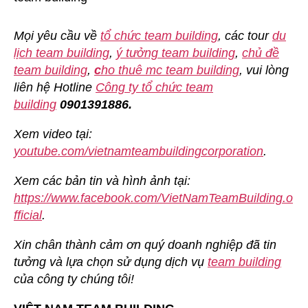
Mọi yêu cầu về
tổ chức team building
, các tour
du
lịch team building
,
ý tưởng team building
,
chủ đề
team building
,
c
ho thuê mc team building
, vui lòng
liên hệ Hotline
Công ty tổ chức team
building
0901391886.
Xem video tại:
youtube.com/vietnamteambuildingcorporation
.
Xem các bản tin và hình ảnh tại:
https://www.facebook.com/VietNamTeamBuilding.o
fficial
.
Xin chân thành cảm ơn quý doanh nghiệp đã tin
tưởng và lựa chọn sử dụng dịch vụ
team building
của công ty chúng tôi!