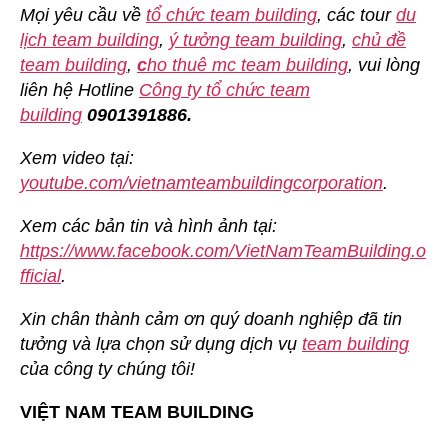
Mọi yêu cầu về
tổ chức team building
, các tour
du
lịch team building
,
ý tưởng team building
,
chủ đề
team building
,
c
ho thuê mc team building
, vui lòng
liên hệ Hotline
Công ty tổ chức team
building
0901391886.
Xem video tại:
youtube.com/vietnamteambuildingcorporation
.
Xem các bản tin và hình ảnh tại:
https://www.facebook.com/VietNamTeamBuilding.o
fficial
.
Xin chân thành cảm ơn quý doanh nghiệp đã tin
tưởng và lựa chọn sử dụng dịch vụ
team building
của công ty chúng tôi!
VIỆT NAM TEAM BUILDING