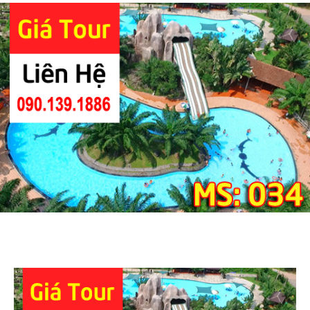
Team
Building
KDL
Sinh
Thái
Vườn
Xoài
1
Ngày