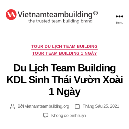
Menu
VietnamTeambuilding
Chuyên
TOUR DU LỊCH TEAM BUILDING
mục
TOUR TEAM BUILDING 1 NGÀY
Du Lịch Team Building
KDL Sinh Thái Vườn Xoài
1 Ngày
Bởi
vietnamteambuilding.org
Tháng Sáu 25, 2021
Tác
Ngày
giả
đăng
ở
Không có bình luận
Du
Lịch