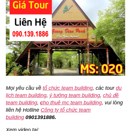
Mọi yêu cầu về
tổ chức team building
, các tour
du
lịch team building
,
ý tưởng team building
,
chủ đề
team building
,
c
ho thuê mc team building
, vui lòng
liên hệ Hotline
Công ty tổ chức team
building
0901391886.
Xem video tại: