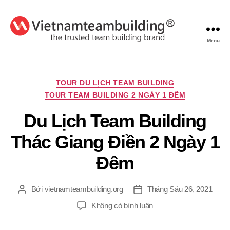
Menu
VietnamTeambuilding
Chuyên
TOUR DU LỊCH TEAM BUILDING
mục
TOUR TEAM BUILDING 2 NGÀY 1 ĐÊM
Du Lịch Team Building
Thác Giang Điền 2 Ngày 1
Đêm
Bởi
vietnamteambuilding.org
Tháng Sáu 26, 2021
Tác
Ngày
giả
đăng
ở
Không có bình luận
Du
Lịch