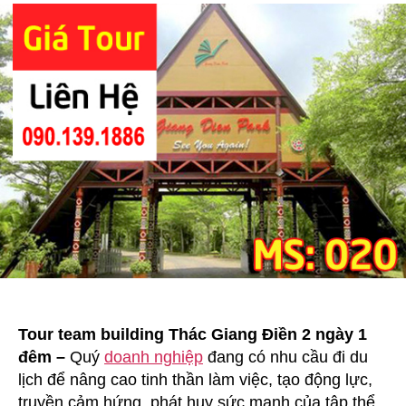
Team
Building
Thác
Giang
Điền
2
Ngày
1
Đêm
Tour team building Thác Giang Điền 2 ngày 1
đêm –
Quý
doanh nghiệp
đang có nhu cầu đi du
lịch để nâng cao tinh thần làm việc, tạo động lực,
truyền cảm hứng, phát huy sức mạnh của tập thể