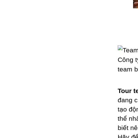
Tour t
đang c
tạo độ
thể nh
biết n
Hãy đ