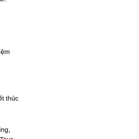
iệm
t thúc