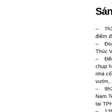
Sán
– 7h3
điểm đ
– Đoàn
Thúc V
– Đến 
chụp h
nhà cổ
vườn,
– 9h30
Nam T
tại TP
– 12h0