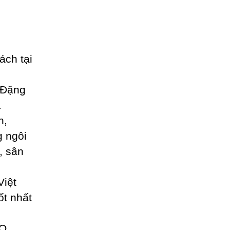
ách tại
 Đặng
.
n,
g ngôi
, sân
Việt
ốt nhất
O.