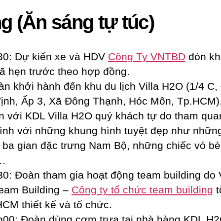
g (Ăn sáng tự túc)
0: Dự kiến xe và HDV
Công Ty VNTBD
đón kh
ã hẹn trước theo hợp đồng.
 khởi hành đến khu du lịch Villa H2O (1/4 C,
ịnh, Ấp 3, Xã Đông Thạnh, Hóc Môn, Tp.HCM)
với KDL Villa H2O quý khách tự do tham qua
ình với những khung hình tuyệt đẹp như nhữn
 ba gian đặc trưng Nam Bộ, những chiếc vó bè
…
: Đoàn tham gia hoạt động team building do 
eam Building –
Công ty tổ chức team building
t
HCM thiết kế và tổ chức.
0: Đoàn dùng cơm trưa tại nhà hàng KDL H2