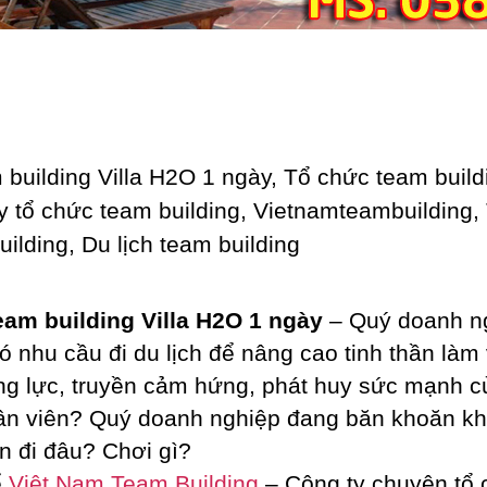
eam building Villa H2O 1 ngày
– Quý doanh n
ó nhu cầu đi du lịch để nâng cao tinh thần làm 
ng lực, truyền cảm hứng, phát huy sức mạnh c
ân viên? Quý doanh nghiệp đang băn khoăn k
ên đi đâu? Chơi gì?
ể
Việt Nam Team Building
– Công ty chuyên tổ 