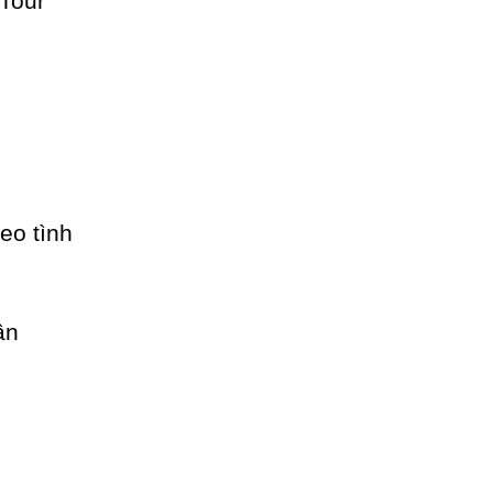
eo tình
ần