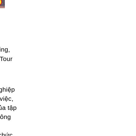
ghiệp
việc,
ủa tập
hông
chức