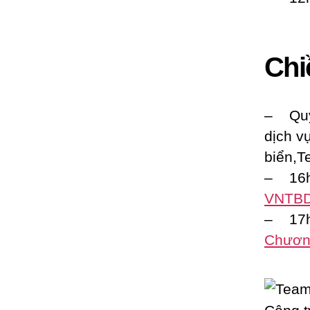
Chi
– Quý 
dịch v
biển,T
– 16h0
VNTB
– 17h0
Chương