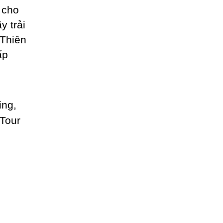
 cho
y trải
 Thiên
ấp