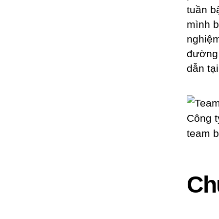
tuần b
mình b
nghiệm
đường
dẫn tạ
Ch