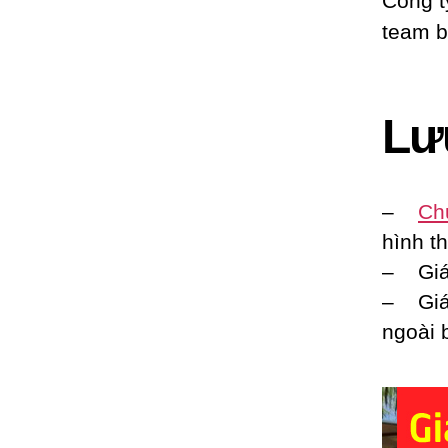
Lư
–
Ch
hình t
– Giá
– Giá
ngoài 