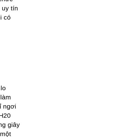
uy tín
i có
lo
 làm
ỉ ngơi
 H20
ng giây
 một