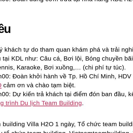
ều
khách tự do tham quan khám phá và trải ngh
ụ tại KDL như: Câu cá, Bơi lội, Bóng chuyền bãi
ennis, Karaoke, Bơi xuồng,… (chi phí tự túc).
0: Đoàn khởi hành về Tp. Hồ Chí Minh, HDV
D
cảm ơn và chào tạm biệt.
0: Dự kiến trả khách tại điểm đón ban đầu, kế
 trình Du lịch Team Building
.