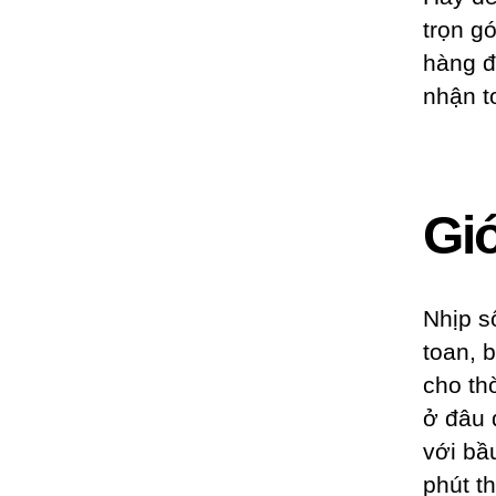
trọn g
hàng đ
nhận to
Giớ
Nhịp s
toan, 
cho thờ
ở đâu 
với bầ
phút th