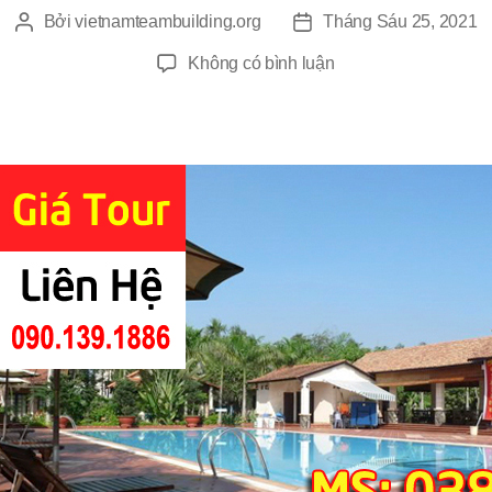
Bởi
vietnamteambuilding.org
Tháng Sáu 25, 2021
Tác
Ngày
giả
đăng
ở
Không có bình luận
Du
Lịch
Team
Building
Villa
H2O
1
Ngày