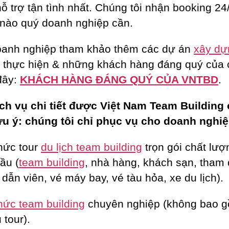
ỗ trợ tận tình nhất. Chúng tôi nhận booking 24/
 nào quý doanh nghiệp cần.
anh nghiệp tham khảo thêm các dự án
xây dự
 thực hiện & những khách hàng đáng quý của
 đây:
KHÁCH HÀNG ĐÁNG QUÝ CỦA VNTBD
.
ch vụ chi tiết được Việt Nam Team Building
ưu ý: chúng tôi chỉ phục vụ cho doanh nghiệ
hức tour
du lịch team building
trọn gói chất lượ
ầu (
team building
, nhà hàng, khách sạn, tham
dẫn viên, vé máy bay, vé tàu hỏa, xe du lịch).
hức team building
chuyên nghiệp (không bao 
 tour).