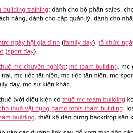
building training
: dành cho bộ phận sales, c
ách hàng, dành cho cấp quản lý, dành cho nhâ
hức ngày hội gia đình
(
family day
),
tổ chức ngà
ao
(
sport day
).
thuê mc chuyên nghiệp
:
mc team building
, mc 
trại, mc tiệc tất niên, mc tiệc tân niên, mc spor
ily day, mc sự kiện khác.
thuê (với điều kiện có
thuê mc team building
k
cho thuê vật dụng game tools team building
, lo
eam building
, thiết kế dàn dựng backdrop sân 
ập vào các đường link sau để xem trực tiếp các