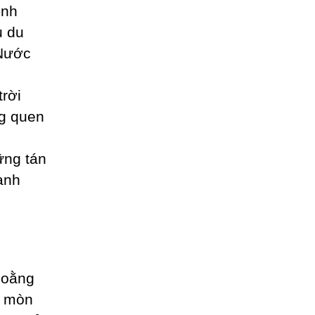
ình
u du
 Nước
,
rời
ng quen
ững tán
anh
goằng
g mòn