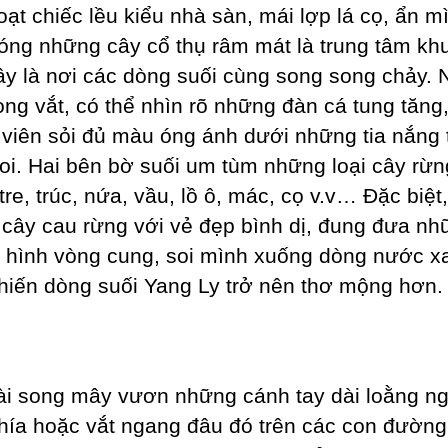
oạt chiếc lều kiểu nhà sàn, mái lợp lá cọ, ẩn m
óng những cây cổ thụ râm mát là trung tâm kh
Đây là nơi các dòng suối cùng song song chảy.
rong vắt, có thể nhìn rõ những đàn cá tung tăng
viên sỏi đủ màu óng ánh dưới những tia nắng t
oi. Hai bên bờ suối um tùm những loại cây rừ
tre, trúc, nứa, vầu, lồ ô, mác, cọ v.v… Đặc biệt,
cây cau rừng với vẻ đẹp bình dị, đung đưa nh
g hình vòng cung, soi mình xuống dòng nước x
khiến dòng suối Yang Ly trở nên thơ mộng hơn.
ài song mây vươn những cánh tay dài loằng n
phía hoặc vắt ngang đâu đó trên các con đườn