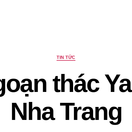
Chuyên
TIN TỨC
mục
goạn thác Ya
Nha Trang