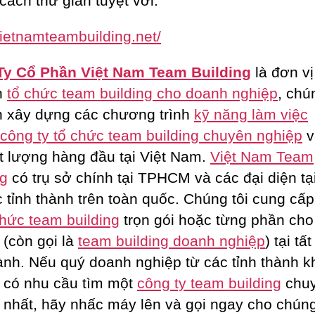
cách thư giãn tuyệt vời.
/vietnamteambuilding.net/
Ty Cổ Phần Việt Nam Team Building
là đơn vị
n
tổ chức team building cho doanh nghiệp
, chú
 xây dựng các chương trình
kỹ năng làm việc
công ty tổ chức team building chuyên nghiệp
v
ất lượng hàng đầu tại Việt Nam.
Việt Nam Team
ng
có trụ sở chính tại TPHCM và các đại diện tạ
c tỉnh thành trên toàn quốc. Chúng tôi cung cấp
chức team building
trọn gói hoặc từng phần ch
 (còn gọi là
team building doanh nghiệp
) tại tấ
hành. Nếu quý doanh nghiệp từ các tỉnh thành k
 có nhu cầu tìm một
công ty team building
chu
 nhất, hãy nhấc máy lên và gọi ngay cho chúng