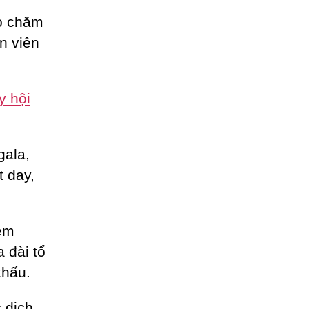
ho chăm
n viên
y hội
gala,
t day,
èm
a đài tổ
khấu.
 dịch