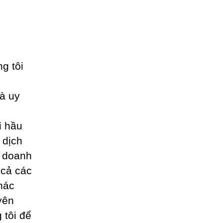
ng tôi
à uy
i hầu
 dịch
o doanh
t cả các
hác
yên
 tôi để