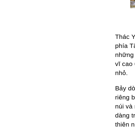
Thác Y
phía T
những 
vĩ cao
nhỏ.
Bảy dò
riêng 
núi và
dàng tr
thiên 