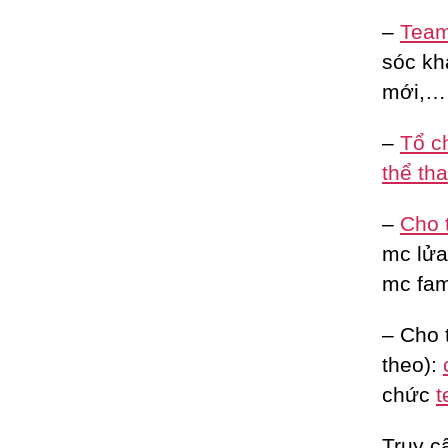
–
Team 
sóc kh
mới,…
–
Tổ c
thể th
–
Cho 
mc lửa 
mc fam
– Cho 
theo):
chức
t
Truy c