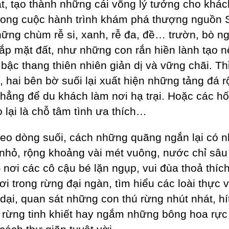
t, tạo thành những cái võng lý tưởng cho khác
rong cuộc hành trình khám phá thượng nguồn 
ững chùm rễ si, xanh, rễ đa, đề… trườn, bò n
ắp mặt đất, như những con rắn hiền lành tạo n
bậc thang thiên nhiên giản dị và vững chãi. Th
, hai bên bờ suối lại xuất hiện những tảng đá 
hẳng để du khách làm nơi hạ trại. Hoặc các h
o lại là chỗ tâm tình ưa thích…
eo dòng suối, cách những quãng ngắn lại có 
 nhỏ, rộng khoảng vài mét vuông, nước chỉ sâ
 nơi các cô cậu bé lặn ngụp, vui đùa thoả thíc
ơi trong rừng đại ngàn, tìm hiểu các loài thực v
dại, quan sát những con thú rừng nhút nhát, hí
rừng tinh khiết hay ngắm những bông hoa rực