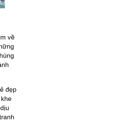
km về
những
 hùng
ánh
vẻ đẹp
 khe
 dịu
 tranh