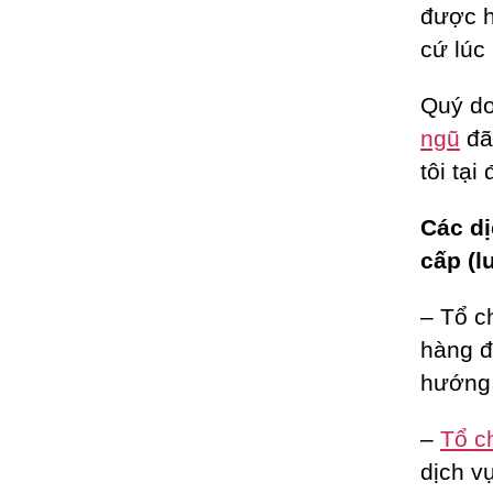
được h
cứ lúc
Quý do
ngũ
đã
tôi tại
Các dị
cấp (l
– Tổ c
hàng đ
hướng 
–
Tổ c
dịch vụ