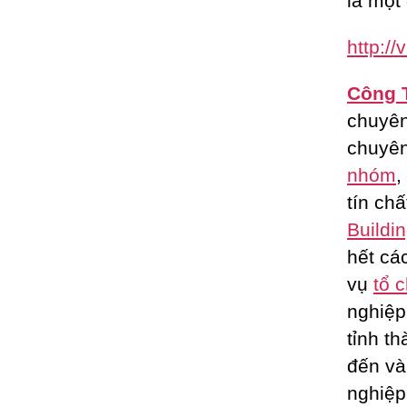
là một 
http:/
Công 
chuyê
chuyên
nhóm
,
tín ch
Buildi
hết cá
vụ
tổ 
nghiệp
tỉnh t
đến và
nghiệp