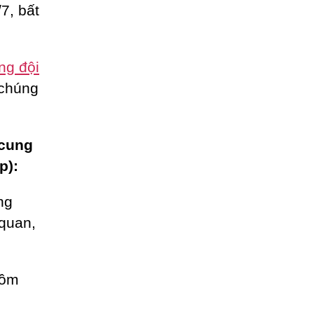
7, bất
ng đội
 chúng
 cung
p):
ng
 quan,
gồm