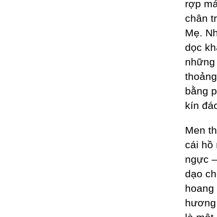
rợp má
chân t
Mẹ. Nh
dọc kh
những 
thoảng
bằng p
kín đá
Men th
cái hồ
ngực –
dạo ch
hoang 
hương 