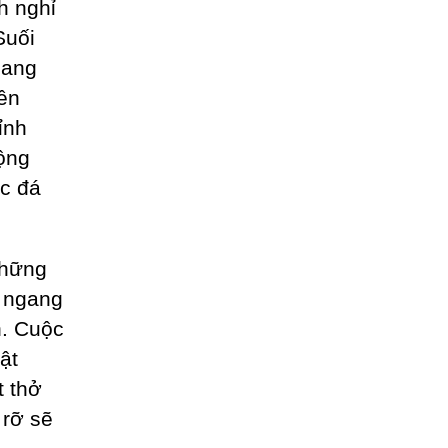
h nghỉ
Suối
gang
ên
ỉnh
rộng
ốc đá
những
u ngang
h. Cuộc
ật
t thở
 rỡ sẽ