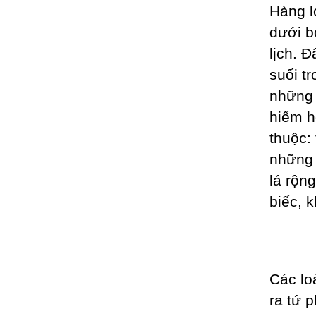
Hàng l
dưới b
lịch. 
suối t
những 
hiếm h
thuộc: 
những 
lá rộn
biếc, 
Các lo
ra tứ 