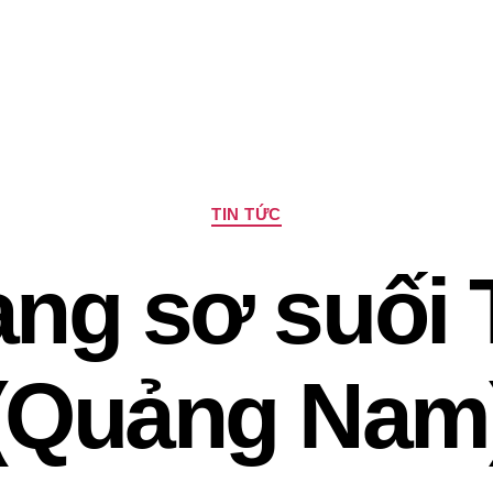
Chuyên
TIN TỨC
mục
ng sơ suối 
(Quảng Nam