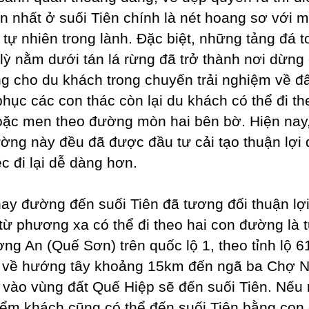
n nhất ở suối Tiên chính là nét hoang sơ với m
 tự nhiên trong lành. Đặc biệt, những tảng đá t
lỳ nằm dưới tán lá rừng đã trở thành nơi dừng
ng cho du khách trong chuyến trải nghiệm về đ
phục các con thác còn lại du khách có thể đi th
oặc men theo đường mòn hai bên bờ. Hiện nay,
ờng này đều đã được đầu tư cải tạo thuận lợi 
ệc đi lại dễ dàng hơn.
ay đường đến suối Tiên đã tương đối thuận lợi
từ phương xa có thể đi theo hai con đường là 
ng An (Quế Sơn) trên quốc lộ 1, theo tỉnh lộ 6
về hướng tây khoảng 15km đến ngã ba Chợ N
i vào vùng đất Quế Hiệp sẽ đến suối Tiên. Nế
ểm khách cũng có thể đến suối Tiên bằng co