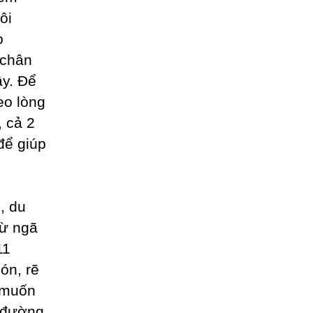
ôi
o
 chân
ây. Để
eo lòng
 cả 2
để giúp
, du
từ ngã
11
ón, rẽ
u muốn
n đường