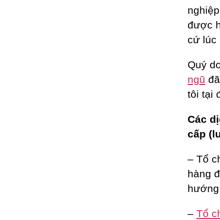
nghiệp
được h
cứ lúc
Quý do
ngũ
đã
tôi tại
Các dị
cấp (l
– Tổ c
hàng đ
hướng 
–
Tổ c