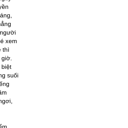
yền
sáng,
hẳng
 người
ghé xem
 thì
 giờ.
 biệt
ng suối
iếng
răm
ngơi,
iểm