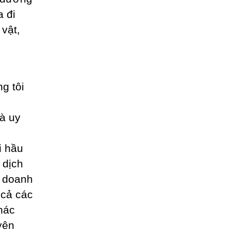
 đi
 vật,
ng tôi
à uy
i hầu
 dịch
o doanh
t cả các
hác
yên