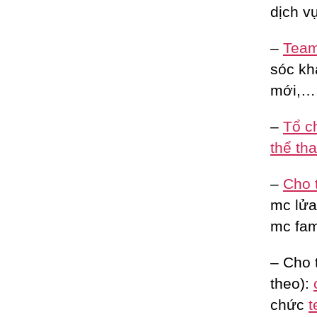
dịch vụ
–
Team 
sóc kh
mới,…
–
Tổ c
thể th
–
Cho 
mc lửa 
mc fam
– Cho 
theo):
chức
t