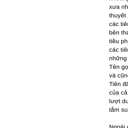
xưa nh
thuyết
các ti
bên th
tiều p
các ti
những 
Tên gọ
và cũn
Tiên đ
của cả
lượt d
tắm su
Ngoài 