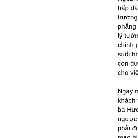
hấp dẫ
trường
phẳng 
lý tưở
chinh 
suối h
con đư
cho vi
Ngày n
khách 
ba Hươ
ngược 
phải đ
mạo hi