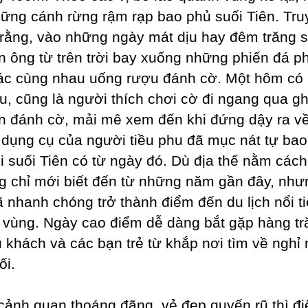
ững cánh rừng rậm rạp bao phủ suối Tiên. Tru
 rằng, vào những ngày mát dịu hay đêm trăng 
ên ông từ trên trời bay xuống những phiến đá p
ác cùng nhau uống rượu đánh cờ. Một hôm có
hu, cũng là người thích chơi cờ đi ngang qua 
ên đánh cờ, mải mê xem đến khi đứng dậy ra về
dụng cụ của người tiều phu đã mục nát tự bao
i suối Tiên có từ ngày đó. Dù địa thế nằm cách
g chỉ mới biết đến từ những năm gần đây, như
ã nhanh chóng trở thành điểm đến du lịch nổi t
 vùng. Ngày cao điểm dễ dàng bắt gặp hàng t
u khách và các bạn trẻ từ khắp nơi tìm về nghỉ 
ối.
cảnh quan thoáng đãng, vẻ đẹp quyến rũ thì đ