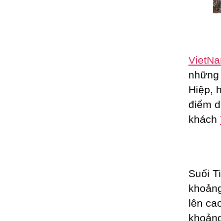
VietN
những 
Hiệp, 
điểm d
khách
Suối T
khoảng
lên ca
khoảng