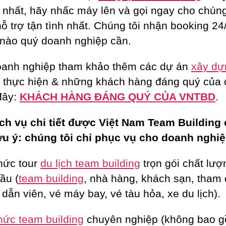
 nhất, hãy nhấc máy lên và gọi ngay cho chúng
ỗ trợ tận tình nhất. Chúng tôi nhận booking 24/
 nào quý doanh nghiệp cần.
anh nghiệp tham khảo thêm các dự án
xây dự
 thực hiện & những khách hàng đáng quý của
 đây:
KHÁCH HÀNG ĐÁNG QUÝ CỦA VNTBD
.
ch vụ chi tiết được Việt Nam Team Building
ưu ý: chúng tôi chỉ phục vụ cho doanh nghiệ
hức tour
du lịch team building
trọn gói chất lượ
ầu (
team building
, nhà hàng, khách sạn, tham
dẫn viên, vé máy bay, vé tàu hỏa, xe du lịch).
hức team building
chuyên nghiệp (không bao 