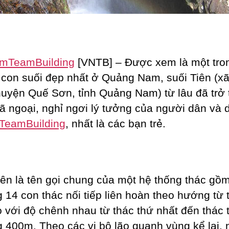
amTeamBuilding
[VNTB] – Được xem là một tron
con suối đẹp nhất ở Quảng Nam, suối Tiên (x
huyện Quế Sơn, tỉnh Quảng Nam) từ lâu đã trở
ã ngoại, nghỉ ngơi lý tưởng của người dân và 
TeamBuilding
, nhất là các bạn trẻ.
iên là tên gọi chung của một hệ thống thác gồ
 14 con thác nối tiếp liên hoàn theo hướng từ 
o với độ chênh nhau từ thác thứ nhất đến thác 
 400m. Theo các vị bô lão quanh vùng kể lại, 