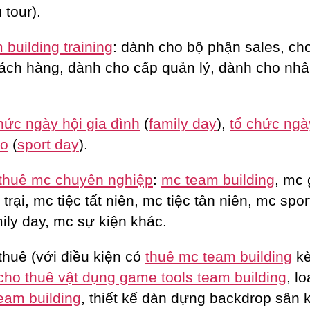
 tour).
building training
: dành cho bộ phận sales, c
ách hàng, dành cho cấp quản lý, dành cho nhâ
hức ngày hội gia đình
(
family day
),
tổ chức ngà
ao
(
sport day
).
thuê mc chuyên nghiệp
:
mc team building
, mc 
trại, mc tiệc tất niên, mc tiệc tân niên, mc spor
ily day, mc sự kiện khác.
thuê (với điều kiện có
thuê mc team building
k
cho thuê vật dụng game tools team building
, lo
eam building
, thiết kế dàn dựng backdrop sân 