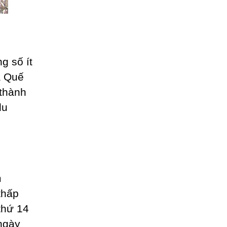
g số ít
ã Quế
 thành
du
m
thấp
thứ 14
ngày