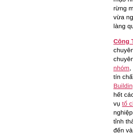
rừng m
vừa ng
làng q
Công 
chuyê
chuyên
nhóm
,
tín ch
Buildi
hết cá
vụ
tổ 
nghiệp
tỉnh t
đến và