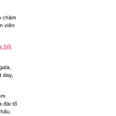
ho chăm
n viên
y hội
gala,
t day,
èm
a đài tổ
khấu.