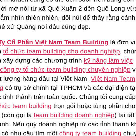
ới mở nối từ xã Quế Xuân 2 đến Quế Long vừa
ắm nhìn thiên nhiên, đồi núi để thấy rằng cảnh
uê xứ Quảng nơi đâu cũng đẹp.
Ty Cổ Phần Việt Nam Team Building
là đơn vị
n
tổ chức team building cho doanh nghiệp
, chú
 xây dựng các chương trình
kỹ năng làm việc
công ty tổ chức team building chuyên nghiệp
v
ất lượng hàng đầu tại Việt Nam.
Việt Nam Team
ng
có trụ sở chính tại TPHCM và các đại diện tạ
c tỉnh thành trên toàn quốc. Chúng tôi cung cấp
chức team building
trọn gói hoặc từng phần ch
 (còn gọi là
team building doanh nghiệp
) tại tấ
hành. Nếu quý doanh nghiệp từ các tỉnh thành k
 có nhu cầu tìm một
công ty team building
chu