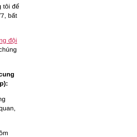
 tôi để
7, bất
ng đội
 chúng
 cung
p):
ng
 quan,
gồm