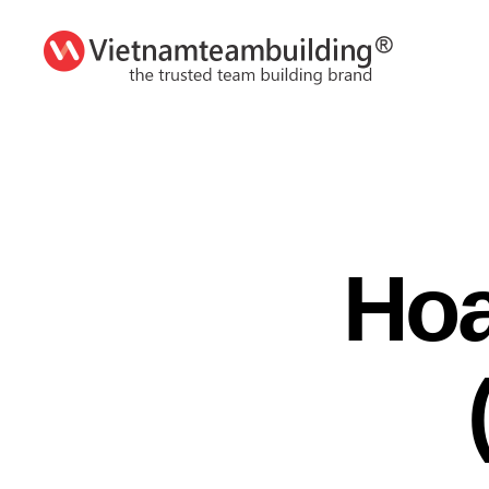
VietnamTeambuilding
Hoa