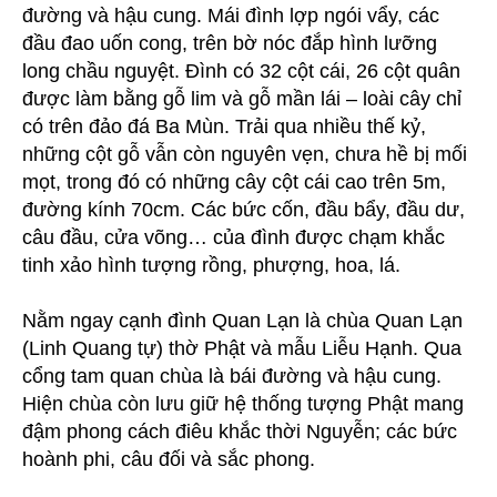
đường và hậu cung. Mái đình lợp ngói vẩy, các
đầu đao uốn cong, trên bờ nóc đắp hình lưỡng
long chầu nguyệt. Đình có 32 cột cái, 26 cột quân
được làm bằng gỗ lim và gỗ mần lái – loài cây chỉ
có trên đảo đá Ba Mùn. Trải qua nhiều thế kỷ,
những cột gỗ vẫn còn nguyên vẹn, chưa hề bị mối
mọt, trong đó có những cây cột cái cao trên 5m,
đường kính 70cm. Các bức cốn, đầu bẩy, đầu dư,
câu đầu, cửa võng… của đình được chạm khắc
tinh xảo hình tượng rồng, phượng, hoa, lá.
Nằm ngay cạnh đình Quan Lạn là chùa Quan Lạn
(Linh Quang tự) thờ Phật và mẫu Liễu Hạnh. Qua
cổng tam quan chùa là bái đường và hậu cung.
Hiện chùa còn lưu giữ hệ thống tượng Phật mang
đậm phong cách điêu khắc thời Nguyễn; các bức
hoành phi, câu đối và sắc phong.