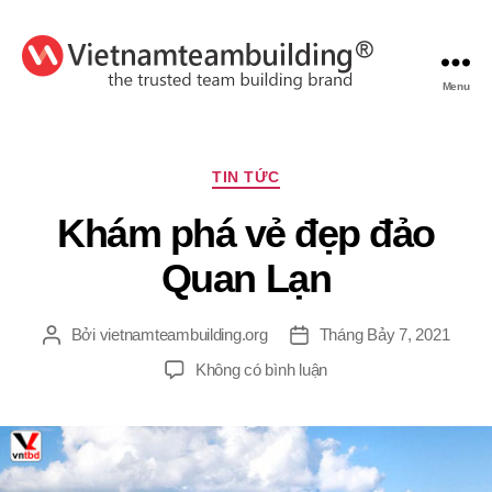
Menu
VietnamTeambuilding
Chuyên
TIN TỨC
mục
Khám phá vẻ đẹp đảo
Quan Lạn
Bởi
vietnamteambuilding.org
Tháng Bảy 7, 2021
Tác
Ngày
giả
đăng
ở
Không có bình luận
Khám
phá
vẻ
đẹp
đảo