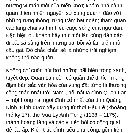
hương vị mặn mòi của biển khơi; khám phá cảnh
quan thiên nhiên nguyên sơ xung quanh đảo với
những rừng thông, rừng trâm bạt ngàn; tham quan
các làng chài và tìm hiểu cuộc sống của ngư dân.
Đặc biệt, du khách hãy thử một lần cùng dân đảo
đi bắt sá sùng trên những bãi bồi và lặn biển mò
cầu gai. Đó chắc chắn sẽ là những trải nghiệm
không thể nào quên.
Không chỉ cuốn hút bởi những bãi biển trong xanh,
tuyệt đẹp, Quan Lạn còn có quần thể di tích mang
đậm bản sắc văn hóa của vùng đất từng là thương
cảng “bậc nhất trời Nam”, nổi bật là đình Quan Lạn
– một trong hai ngôi đình cổ nhất của tỉnh Quảng
Ninh. Đình được xây dựng từ thời Hậu Lê (khoảng
thế kỷ 17), thờ Vua Lý Anh Tông (1138 – 1175),
thành hoàng làng và các vị tiền bối có công quai
đê lập ấp. Kiến trúc đình kiểu chữ công, gồm tiền