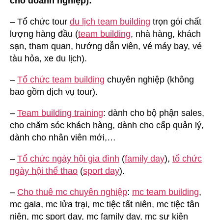
cho doanh nghiệp):
– Tổ chức tour
du lịch team building
trọn gói chất
lượng hàng đầu (
team building
, nhà hàng, khách
sạn, tham quan, hướng dẫn viên, vé máy bay, vé
tàu hỏa, xe du lịch).
–
Tổ chức team building
chuyên nghiệp (không
bao gồm dịch vụ tour).
–
Team building training
: dành cho bộ phận sales,
cho chăm sóc khách hàng, dành cho cấp quản lý,
dành cho nhân viên mới,…
–
Tổ chức ngày hội gia đình
(
family day
),
tổ chức
ngày hội thể thao
(
sport day
).
–
Cho thuê mc chuyên nghiệp
:
mc team building
,
mc gala, mc lửa trại, mc tiệc tất niên, mc tiệc tân
niên, mc sport day, mc family day, mc sự kiện