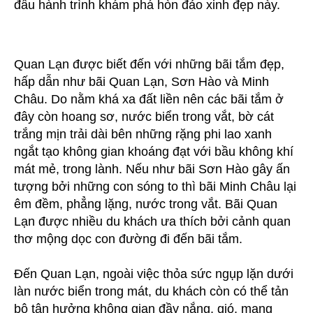
đầu hành trình khám phá hòn đảo xinh đẹp này.
Quan Lạn được biết đến với những bãi tắm đẹp,
hấp dẫn như bãi Quan Lạn, Sơn Hào và Minh
Châu. Do nằm khá xa đất liền nên các bãi tắm ở
đây còn hoang sơ, nước biển trong vắt, bờ cát
trắng mịn trải dài bên những rặng phi lao xanh
ngắt tạo không gian khoáng đạt với bầu không khí
mát mẻ, trong lành. Nếu như bãi Sơn Hào gây ấn
tượng bởi những con sóng to thì bãi Minh Châu lại
êm đềm, phẳng lặng, nước trong vắt. Bãi Quan
Lạn được nhiều du khách ưa thích bởi cảnh quan
thơ mộng dọc con đường đi đến bãi tắm.
Đến Quan Lạn, ngoài việc thỏa sức ngụp lặn dưới
làn nước biển trong mát, du khách còn có thể tản
bộ tận hưởng không gian đầy nắng, gió, mang