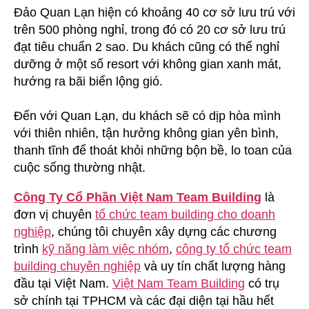
Đảo Quan Lạn hiện có khoảng 40 cơ sở lưu trú với
trên 500 phòng nghỉ, trong đó có 20 cơ sở lưu trú
đạt tiêu chuẩn 2 sao. Du khách cũng có thể nghỉ
dưỡng ở một số resort với không gian xanh mát,
hướng ra bãi biển lộng gió.
Đến với Quan Lạn, du khách sẽ có dịp hòa mình
với thiên nhiên, tận hưởng không gian yên bình,
thanh tĩnh để thoát khỏi những bộn bề, lo toan của
cuộc sống thường nhật.
Công Ty Cổ Phần Việt Nam Team Building
là
đơn vị chuyên
tổ chức team building cho doanh
nghiệp
, chúng tôi chuyên xây dựng các chương
trình
kỹ năng làm việc nhóm
,
công ty tổ chức team
building chuyên nghiệp
và uy tín chất lượng hàng
đầu tại Việt Nam.
Việt Nam Team Building
có trụ
sở chính tại TPHCM và các đại diện tại hầu hết