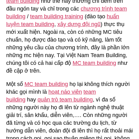
team building
như thế này thường chỉ đếm trên
đầu ngón tay và chỉ trong các
chương trình team
building
/
team building training
(đào tạo
huấn
luyện team building
,
xây dựng đội ngũ
) thực thụ
mới xuất hiện. Ngoài ra, còn có những MC tiêu
chuẩn, họ được đào tạo và có kỹ năng, làm tốt
những yêu cầu của chương trình, đây là phần lớn
những mc hiện nay. Tại Việt Nam Team Building,
chúng tôi có cả hai cấp độ
MC team building
như
đề cập ở trên.
Một số
MC team building
họ lại không thích người
khác gọi mình là
hoạt náo viên
team
building
hay
quản trò team building
, vì đa số
những người này họ đi lên từ ngành nghệ thuật
giải trí, sân khấu, diễn viên,…. Còn những người
đã từng và có học qua các trường du lịch, từ
hướng dẫn viên, đoàn đội đi lên thì họ rất thoải mái
trong cách gọi, gọi sao thuận miệng thì gọi, không