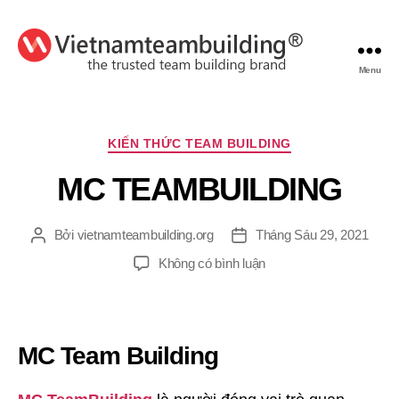
Menu
VietnamTeambuilding
Chuyên
KIẾN THỨC TEAM BUILDING
mục
MC TEAMBUILDING
Bởi
vietnamteambuilding.org
Tháng Sáu 29, 2021
Tác
Ngày
giả
đăng
ở
Không có bình luận
MC
TEAMBUILDING
MC Team Building