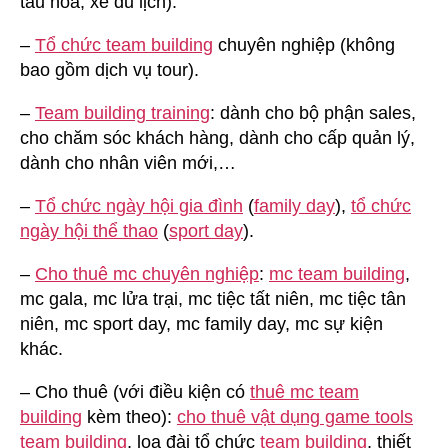
tàu hỏa, xe du lịch).
–
Tổ chức team building
chuyên nghiệp (không
bao gồm dịch vụ tour).
–
Team building training
: dành cho bộ phận sales,
cho chăm sóc khách hàng, dành cho cấp quản lý,
dành cho nhân viên mới,…
–
Tổ chức ngày hội gia đình
(
family day
),
tổ chức
ngày hội thể thao
(
sport day
).
–
Cho thuê mc chuyên nghiệp
:
mc team building
,
mc gala, mc lửa trại, mc tiệc tất niên, mc tiệc tân
niên, mc sport day, mc family day, mc sự kiện
khác.
– Cho thuê (với điều kiện có
thuê mc team
building
kèm theo):
cho thuê vật dụng game tools
team building
, loa đài tổ chức
team building
, thiết