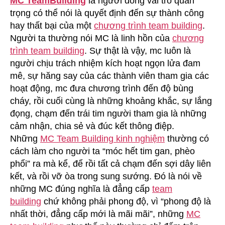
MC TeamBuilding
là người đóng vai trò quan
trọng có thể nói là quyết định đến sự thành công
hay thất bại của một
chương trình team building
.
Người ta thường nói MC là linh hồn của
chương
trình team building
. Sự thật là vậy, mc luôn là
người chịu trách nhiệm kích hoạt ngọn lửa đam
mê, sự hăng say của các thành viên tham gia các
hoạt động, mc đưa chương trình đến độ bùng
cháy, rồi cuối cùng là những khoảng khắc, sự lắng
đọng, chạm đến trái tim người tham gia là những
cảm nhận, chia sẻ và đúc kết thông điệp.
Những
MC Team Building kinh nghiệm
thường có
cách làm cho người ta “móc hết tim gan, phèo
phổi” ra mà kể, để rồi tất cả chạm đến sợi dây liên
kết, và rồi vỡ òa trong sung sướng. Đó là nói về
những MC đúng nghĩa là đẳng cấp
team
building
chứ không phải phong độ, vì “phong độ là
nhất thời, đẳng cấp mới là mãi mãi”, những
MC