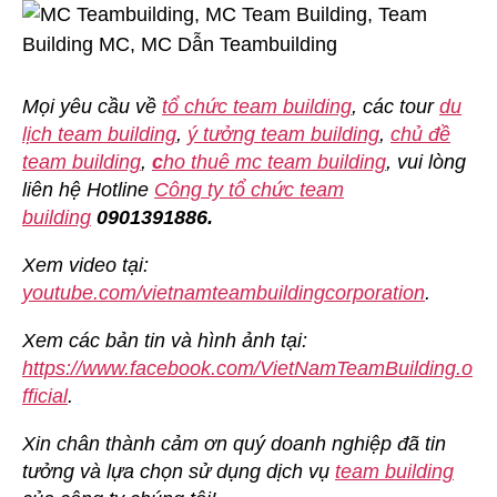
Mọi yêu cầu về
tổ chức team building
, các tour
du
lịch team building
,
ý tưởng team building
,
chủ đề
team building
,
c
ho thuê mc team building
, vui lòng
liên hệ Hotline
Công ty tổ chức team
building
0901391886.
Xem video tại:
youtube.com/vietnamteambuildingcorporation
.
Xem các bản tin và hình ảnh tại:
https://www.facebook.com/VietNamTeamBuilding.o
fficial
.
Xin chân thành cảm ơn quý doanh nghiệp đã tin
tưởng và lựa chọn sử dụng dịch vụ
team building