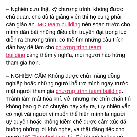
– Nghiên cứu thật kỹ chương trình, không được
chủ quan, cho dù là giảng viên thì họ cũng phải
cần giáo án.
MC team building
nên soạn trước cho
mình dàn bài những điều cần truyền đạt trong lúc
diễn ra chương trình, có thể tìm những câu trích
dẫn hay để làm cho
chương trình team
building
càng thêm ý nghĩa, mọi người hào hứng
tham gia hơn.
– NGHIÊM CẤM Không được chửi mắng đồng
nghiệp hoặc những người hỗ trợ mình ngay trước
mặt người tham gia
chương trình team building
.
Tránh làm mất hòa khí, với những mc chín chắn thì
không bao giờ có chuyện này xảy ra, tuy nhiên vẫn
có một vài người vì muốn thể hiện mình là người
uy quyền hoặc không kiềm chế được cảm xúc đã
buông những lời khó nghe, và thật đáng tiếc cho
người
MC Teambuilding
đó. Có tài mà không có