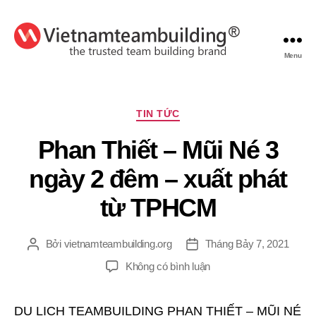
Menu
VietnamTeambuilding
Chuyên
TIN TỨC
mục
Phan Thiết – Mũi Né 3
ngày 2 đêm – xuất phát
từ TPHCM
Bởi
vietnamteambuilding.org
Tháng Bảy 7, 2021
Tác
Ngày
giả
đăng
ở
Không có bình luận
Phan
Thiết
DU LỊCH TEAMBUILDING PHAN THIẾT – MŨI NÉ
–