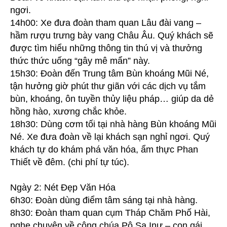
ngơi.
14h00: Xe đưa đoàn tham quan Lâu đài vang –
hầm rượu trưng bày vang Châu Âu. Quý khách sẽ
được tìm hiểu những thông tin thú vị và thưởng
thức thức uống “gây mê mẩn” này.
15h30: Đoàn đến Trung tâm Bùn khoáng Mũi Né,
tận hưởng giờ phút thư giãn với các dịch vụ tắm
bùn, khoáng, ôn tuyền thủy liệu pháp… giúp da dẻ
hồng hào, xương chắc khỏe.
18h30: Dùng cơm tối tại nhà hàng Bùn khoáng Mũi
Né. Xe đưa đoàn về lại khách sạn nghỉ ngơi. Quý
khách tự do khám phá văn hóa, ẩm thực Phan
Thiết về đêm. (chi phí tự túc).
Ngày 2: Nét Đẹp Văn Hóa
6h30: Đoàn dùng điểm tâm sáng tại nhà hàng.
8h30: Đoàn tham quan cụm Tháp Chăm Phố Hài,
nghe chuyện về công chúa Pô Sa Inư – con gái