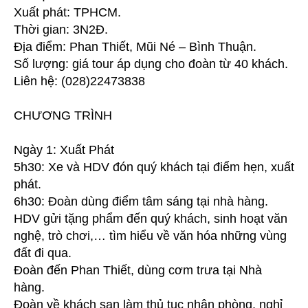
Xuất phát: TPHCM.
Mũi
Né
Thời gian: 3N2Đ.
3
Địa điểm: Phan Thiết, Mũi Né – Bình Thuận.
ngày
Số lượng: giá tour áp dụng cho đoàn từ 40 khách.
2
Liên hệ: (028)22473838
đêm
–
CHƯƠNG TRÌNH
xuất
phát
từ
Ngày 1: Xuất Phát
TPHCM
5h30: Xe và HDV đón quý khách tại điểm hẹn, xuất
phát.
6h30: Đoàn dùng điểm tâm sáng tại nhà hàng.
HDV gửi tặng phẩm đến quý khách, sinh hoạt văn
nghệ, trò chơi,… tìm hiểu về văn hóa những vùng
đất đi qua.
Đoàn đến Phan Thiết, dùng cơm trưa tại Nhà
hàng.
Đoàn về khách sạn làm thủ tục nhận phòng, nghỉ