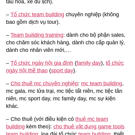
tàu hỏa, xe du lịch).
–
Tổ chức team building
chuyên nghiệp (không
bao gồm dịch vụ tour).
–
Team building training
: dành cho bộ phận sales,
cho chăm sóc khách hàng, dành cho cấp quản lý,
dành cho nhân viên mới,…
–
Tổ chức ngày hội gia đình
(
family day
),
tổ chức
ngày hội thể thao
(
sport day
).
–
Cho thuê mc chuyên nghiệp
:
mc team building
,
mc gala, mc lửa trại, mc tiệc tất niên, mc tiệc tân
niên, mc sport day, mc family day, mc sự kiện
khác.
– Cho thuê (với điều kiện có
thuê mc team
building
kèm theo):
cho thuê vật dụng game tools
team building
, loa đài tổ chức
team building
, thiết