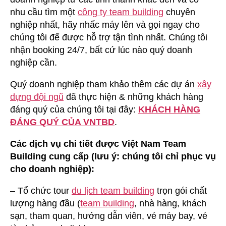
nhu cầu tìm một
công ty team building
chuyên
nghiệp nhất, hãy nhấc máy lên và gọi ngay cho
chúng tôi để được hỗ trợ tận tình nhất. Chúng tôi
nhận booking 24/7, bất cứ lúc nào quý doanh
nghiệp cần.
Quý doanh nghiệp tham khảo thêm các dự án
xây
dựng đội ngũ
đã thực hiện & những khách hàng
đáng quý của chúng tôi tại đây:
KHÁCH HÀNG
ĐÁNG QUÝ CỦA VNTBD
.
Các dịch vụ chi tiết được Việt Nam Team
Building cung cấp (lưu ý: chúng tôi chỉ phục vụ
cho doanh nghiệp):
– Tổ chức tour
du lịch team building
trọn gói chất
lượng hàng đầu (
team building
, nhà hàng, khách
sạn, tham quan, hướng dẫn viên, vé máy bay, vé