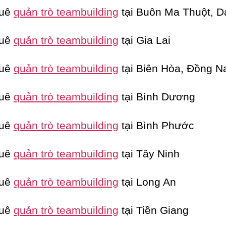
huê
quản trò teambuilding
tại Buôn Ma Thuột, D
huê
quản trò teambuilding
tại Gia Lai
huê
quản trò teambuilding
tại Biên Hòa, Đồng N
huê
quản trò teambuilding
tại Bình Dương
huê
quản trò teambuilding
tại Bình Phước
huê
quản trò teambuilding
tại Tây Ninh
huê
quản trò teambuilding
tại Long An
huê
quản trò teambuilding
tại Tiền Giang