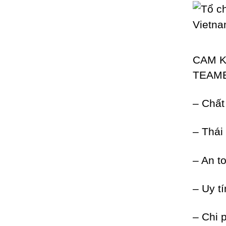
CAM K
TEAMB
– Chất
– Thái
– An t
– Uy t
– Chi 