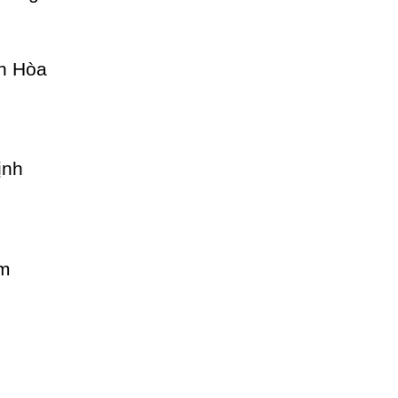
h Hòa
ịnh
am