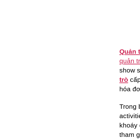
Quản t
quản t
show s
trò
cấp
hóa đơ
Trong 
activi
khoáy đ
tham g