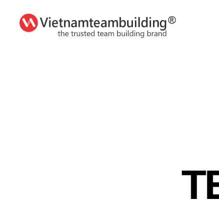
VietnamTeambuilding
T