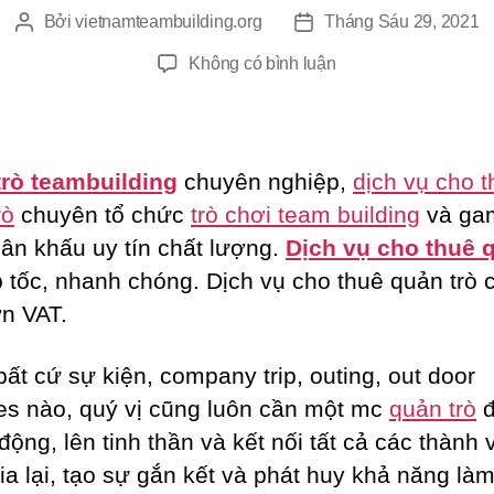
Bởi
vietnamteambuilding.org
Tháng Sáu 29, 2021
Tác
Ngày
giả
đăng
ở
Không có bình luận
QUẢN
TRÒ
TEAMBUILDING
rò teambuilding
chuyên nghiệp,
dịch vụ cho 
rò
chuyên tổ chức
trò chơi team building
và ga
ân khấu uy tín chất lượng.
Dịch vụ cho thuê 
 tốc, nhanh chóng. Dịch vụ cho thuê quản trò 
n VAT.
bất cứ sự kiện, company trip, outing, out door
ties nào, quý vị cũng luôn cần một mc
quản trò
đ
ộng, lên tinh thần và kết nối tất cả các thành 
ia lại, tạo sự gắn kết và phát huy khả năng làm