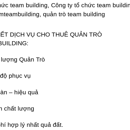
ẾT DỊCH VỤ CHO THUÊ QUẢN TRÒ
UILDING:
 lượng Quản Trò
 độ phục vụ
oàn – hiệu quả
ín chất lượng
phí hợp lý nhất quả đất.