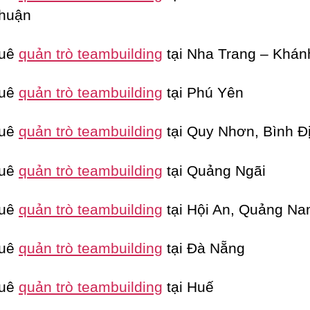
Thuận
huê
quản trò teambuilding
tại Nha Trang – Khán
huê
quản trò teambuilding
tại Phú Yên
huê
quản trò teambuilding
tại Quy Nhơn, Bình Đ
huê
quản trò teambuilding
tại Quảng Ngãi
huê
quản trò teambuilding
tại Hội An, Quảng N
huê
quản trò teambuilding
tại Đà Nẵng
huê
quản trò teambuilding
tại Huế