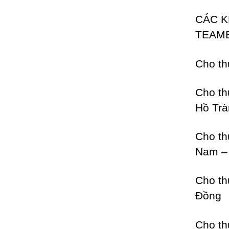
CÁC K
TEAMB
Cho t
Cho t
Hồ Tr
Cho t
Nam – 
Cho t
Đồng
Cho t