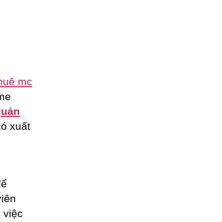
thuê mc
me
quản
có xuất
ể
viên
 việc