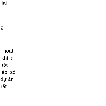
lại
, hoạt
khi lại
 tốt
iệp, số
 dự án
rất