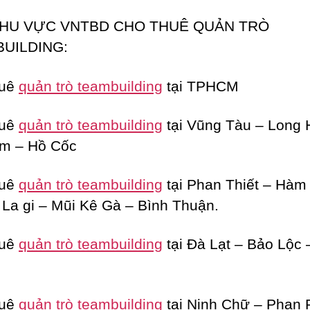
HU VỰC VNTBD CHO THUÊ QUẢN TRÒ
UILDING:
huê
quản trò teambuilding
tại TPHCM
huê
quản trò teambuilding
tại Vũng Tàu – Long 
àm – Hồ Cốc
huê
quản trò teambuilding
tại Phan Thiết – Hàm
La gi – Mũi Kê Gà – Bình Thuận.
huê
quản trò teambuilding
tại Đà Lạt – Bảo Lộc
huê
quản trò teambuilding
tại Ninh Chữ – Phan 