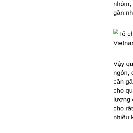
nhóm, 
gần nh
Vậy qu
ngôn, 
cần gấ
cho qu
lượng 
cho rấ
nhiều 