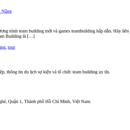
à Nẵng
ương trình team building mới và games teambuilding hấp dẫn. Hãy liên
eam Building là […]
ing
,
tour
ệp, thông tin du lịch sự kiện và tổ chức team building uy tín.
ghé, Quận 1, Thành phố Hồ Chí Minh, Việt Nam.