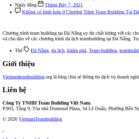
Ngày đăng
Tháng Bảy 7, 2021
Không có bình luận
ở Chương Trình Team Building Tại Đ
Chương trình team building tại Đà Nẵng uy tín chất lượng với các ch
và chu đáo về các chương trình du lịch teambuilding tại Đà Nẵng. T
Thẻ
Đà Nẵng
,
du lịch
,
khám phá
,
Team building
,
teambuild
Giới thiệu
Vietnamteambuilding
.org là blog chia sẻ thông tin dịch vụ doanh nghi
Liên hệ
Công Ty TNHH Team Building Việt Nam.
P.903, Tầng 9, Tòa nhà Diamond Plaza, 34 Lê Duẩn, Phường Bến N
© 2026
VietnamTeambuilding
.