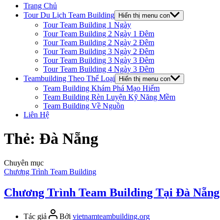
Trang Chủ
Tour Du Lịch Team Building
Hiển thị menu con
Tour Team Building 1 Ngày
Tour Team Building 2 Ngày 1 Đêm
Tour Team Building 2 Ngày 2 Đêm
Tour Team Building 3 Ngày 2 Đêm
Tour Team Building 3 Ngày 3 Đêm
Tour Team Building 4 Ngày 3 Đêm
Teambuilding Theo Thể Loại
Hiển thị menu con
Team Building Khám Phá Mạo Hiểm
Team Building Rèn Luyện Kỹ Năng Mềm
Team Building Về Nguồn
Liên Hệ
Thẻ:
Đà Nẵng
Chuyên mục
Chương Trình Team Building
Chương Trình Team Building Tại Đà Nẵng
Tác giả
Bởi
vietnamteambuilding.org