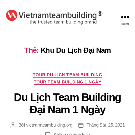
Menu
VietnamTeambuilding
Thẻ:
Khu Du Lịch Đại Nam
Chuyên
TOUR DU LỊCH TEAM BUILDING
mục
TOUR TEAM BUILDING 1 NGÀY
Du Lịch Team Building
Đại Nam 1 Ngày
Bởi
vietnamteambuilding.org
Tháng Sáu 25, 2021
Tác
Ngày
giả
đăng
ở
Không có bình luận