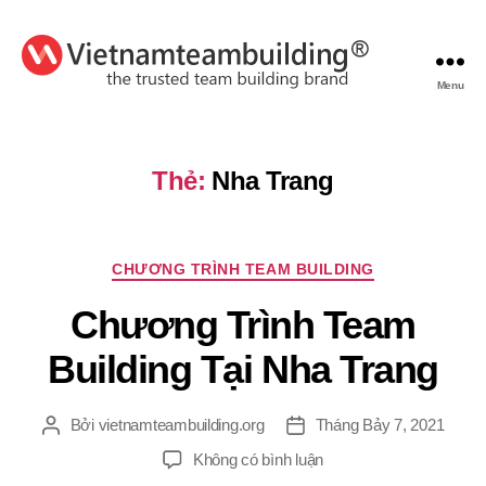
Menu
VietnamTeambuilding
Thẻ:
Nha Trang
Chuyên
CHƯƠNG TRÌNH TEAM BUILDING
mục
Chương Trình Team
Building Tại Nha Trang
Bởi
vietnamteambuilding.org
Tháng Bảy 7, 2021
Tác
Ngày
giả
đăng
ở
Không có bình luận
Chương