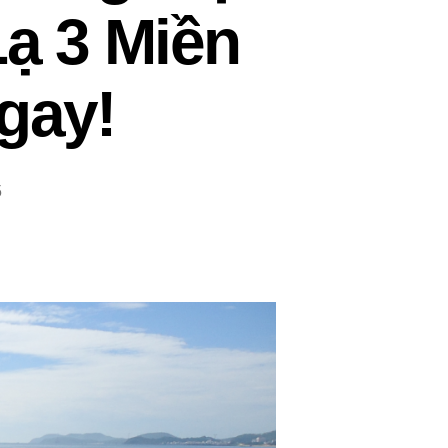
Lạ 3 Miền
gay!
5