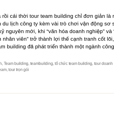
rồi cái thời tour team building chỉ đơn giản là
 du lịch công ty kèm vài trò chơi vận động sơ s
kỷ nguyên mới, khi “văn hóa doanh nghiệp” và “
nhân viên” trở thành lợi thế cạnh tranh cốt lõi
eam building đã phát triển thành một ngành côn
ch
,
Team building
,
teambuilding
,
tổ chức team building
,
tour doanh
team
,
tour trọn gói