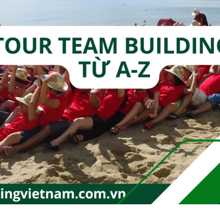
Tour
Độc
Lạ
3
Miền
Mà
Bạn
Muốn
Đặt
Ngay!