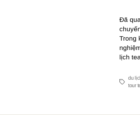
Đã qua 
chuyến
Trong 
nghiệm 
lịch t
du lị
Thẻ
tour 