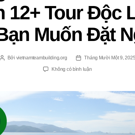
 12+ Tour Độc 
Bạn Muốn Đặt N
Bởi
vietnamteambuilding.org
Tháng Mười Một 9, 202
Tác
Ngày
giả
đăng
ở
Không có bình luận
Cẩm
Nang
Tour
Team
Building
Trọn
Gói:
Hơn
12+