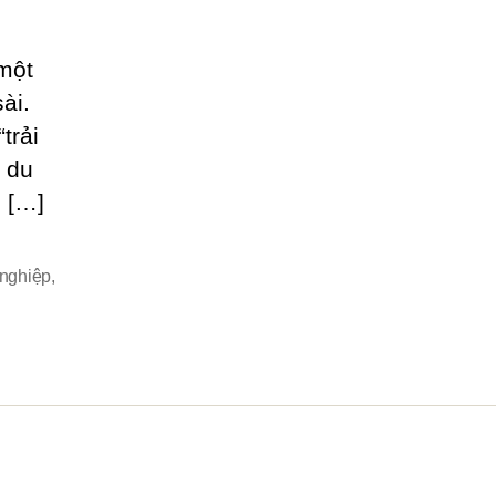
 một
ài.
trải
, du
g […]
 nghiệp
,