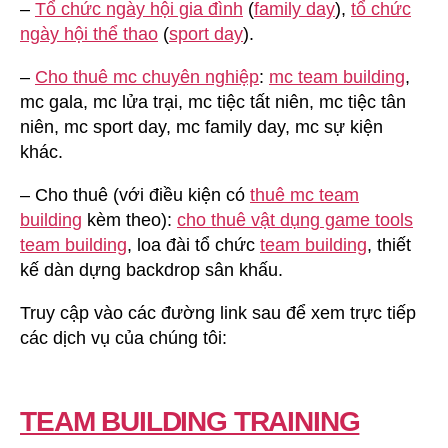
–
Tổ chức ngày hội gia đình
(
family day
),
tổ chức
ngày hội thể thao
(
sport day
).
–
Cho thuê mc chuyên nghiệp
:
mc team building
,
mc gala, mc lửa trại, mc tiệc tất niên, mc tiệc tân
niên, mc sport day, mc family day, mc sự kiện
khác.
– Cho thuê (với điều kiện có
thuê mc team
building
kèm theo):
cho thuê vật dụng game tools
team building
, loa đài tổ chức
team building
, thiết
kế dàn dựng backdrop sân khấu.
Truy cập vào các đường link sau để xem trực tiếp
các dịch vụ của chúng tôi:
TEAM BUILDING TRAINING