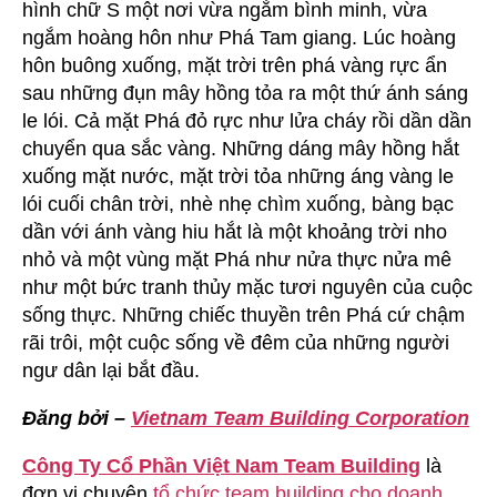
hình chữ S một nơi vừa ngắm bình minh, vừa
ngắm hoàng hôn như Phá Tam giang. Lúc hoàng
hôn buông xuống, mặt trời trên phá vàng rực ẩn
sau những đụn mây hồng tỏa ra một thứ ánh sáng
le lói. Cả mặt Phá đỏ rực như lửa cháy rồi dần dần
chuyển qua sắc vàng. Những dáng mây hồng hắt
xuống mặt nước, mặt trời tỏa những áng vàng le
lói cuối chân trời, nhè nhẹ chìm xuống, bàng bạc
dần với ánh vàng hiu hắt là một khoảng trời nho
nhỏ và một vùng mặt Phá như nửa thực nửa mê
như một bức tranh thủy mặc tươi nguyên của cuộc
sống thực. Những chiếc thuyền trên Phá cứ chậm
rãi trôi, một cuộc sống về đêm của những người
ngư dân lại bắt đầu.
Đăng bởi –
Vietnam Team Building Corporation
Công Ty Cổ Phần Việt Nam Team Building
là
đơn vị chuyên
tổ chức team building cho doanh