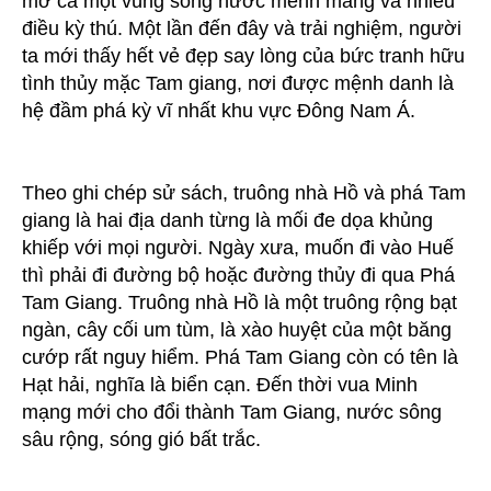
mở cả một vùng sông nước mênh mang và nhiều
điều kỳ thú. Một lần đến đây và trải nghiệm, người
ta mới thấy hết vẻ đẹp say lòng của bức tranh hữu
tình thủy mặc Tam giang, nơi được mệnh danh là
hệ đầm phá kỳ vĩ nhất khu vực Đông Nam Á.
Theo ghi chép sử sách, truông nhà Hồ và phá Tam
giang là hai địa danh từng là mối đe dọa khủng
khiếp với mọi người. Ngày xưa, muốn đi vào Huế
thì phải đi đường bộ hoặc đường thủy đi qua Phá
Tam Giang. Truông nhà Hồ là một truông rộng bạt
ngàn, cây cối um tùm, là xào huyệt của một băng
cướp rất nguy hiểm. Phá Tam Giang còn có tên là
Hạt hải, nghĩa là biển cạn. Đến thời vua Minh
mạng mới cho đổi thành Tam Giang, nước sông
sâu rộng, sóng gió bất trắc.