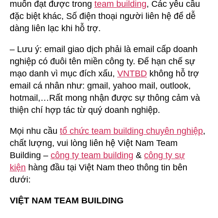
muốn đạt được trong
team building
, Các yêu cầu
đặc biệt khác, Số điện thoại người liên hệ để dễ
dàng liên lạc khi hỗ trợ.
– Lưu ý: email giao dịch phải là email cấp doanh
nghiệp có đuôi tên miền công ty. Để hạn chế sự
mạo danh vì mục đích xấu,
VNTBD
không hỗ trợ
email cá nhân như: gmail, yahoo mail, outlook,
hotmail,…Rất mong nhận được sự thông cảm và
thiện chí hợp tác từ quý doanh nghiệp.
Mọi nhu cầu
tổ chức team building chuyên nghiệp
,
chất lượng, vui lòng liên hệ Việt Nam Team
Building –
công ty team building
&
công ty sự
kiện
hàng đầu tại Việt Nam theo thông tin bên
dưới:
VIỆT NAM TEAM BUILDING