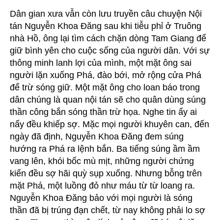
Dân gian xưa vẫn còn lưu truyền câu chuyện Nội
tán Nguyễn Khoa Đăng sau khi tiễu phỉ ở Truông
nhà Hồ, ông lại tìm cách chặn dòng Tam Giang để
giữ bình yên cho cuộc sống của người dân. Với sự
thông minh lanh lợi của mình, một mặt ông sai
người lặn xuống Phá, đào bới, mở rộng cửa Phá
để trừ sóng giữ. Một mặt ông cho loan báo trong
dân chúng là quan nội tán sẽ cho quân dùng súng
thần công bắn sóng thần trừ họa. Nghe tin ấy ai
nấy đều khiếp sợ. Mặc mọi người khuyên can, đến
ngày đã định, Nguyễn Khoa Đăng đem súng
hướng ra Phá ra lệnh bắn. Ba tiếng súng ầm ầm
vang lên, khói bốc mù mịt, những người chứng
kiến đều sợ hãi quỳ sụp xuống. Nhưng bỗng trên
mặt Phá, một luồng đỏ như máu từ từ loang ra.
Nguyễn Khoa Đăng bảo với mọi người là sóng
thần đã bị trúng đạn chết, từ nay không phải lo sợ