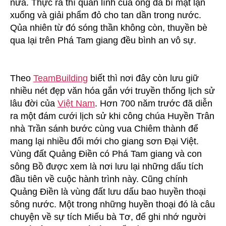
nữa. Thực ra thì quân lính của ông đã bí mật lặn
xuống và giải phẩm đỏ cho tan dần trong nước.
Qủa nhiên từ đó sóng thần không còn, thuyền bè
qua lại trên Phá Tam giang đều bình an vô sự.
Theo
TeamBuilding
biết thì nơi đây còn lưu giữ
nhiều nét đẹp văn hóa gắn với truyền thống lịch sử
lâu đời của
Việt Nam
. Hơn 700 năm trước đã diễn
ra một đám cưới lịch sử khi công chúa Huyền Trân
nhà Trần sánh bước cùng vua Chiêm thành để
mang lại nhiều đổi mới cho giang sơn Đại Việt.
Vùng đất Quảng Điền có Phá Tam giang và con
sông Bồ được xem là nơi lưu lại những dấu tích
đầu tiên về cuộc hành trình này. Cũng chính
Quảng Điền là vùng đất lưu dấu bao huyền thoại
sông nước. Một trong những huyền thoại đó là câu
chuyện về sự tích Miếu bà Tơ, để ghi nhớ người