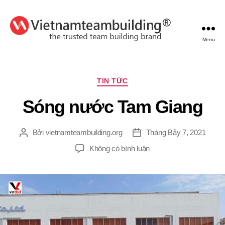
Menu
VietnamTeambuilding
Chuyên
TIN TỨC
mục
Sóng nước Tam Giang
Bởi
vietnamteambuilding.org
Tháng Bảy 7, 2021
Tác
Ngày
giả
đăng
ở
Không có bình luận
Sóng
nước
Tam
Giang