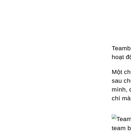
Teambu
hoạt độ
Một ch
sau ch
mình, đ
chí m