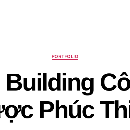
Chuyên
PORTFOLIO
mục
 Building Cô
ợc Phúc Th