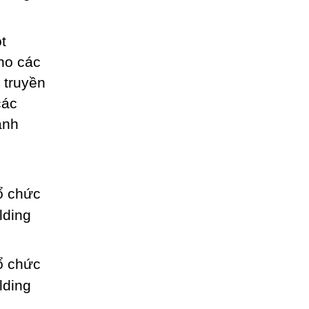
t
ho các
 truyền
các
ành