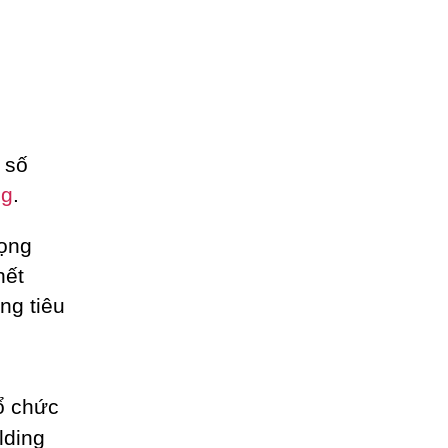
 số
ng
.
đọng
hết
ng tiêu