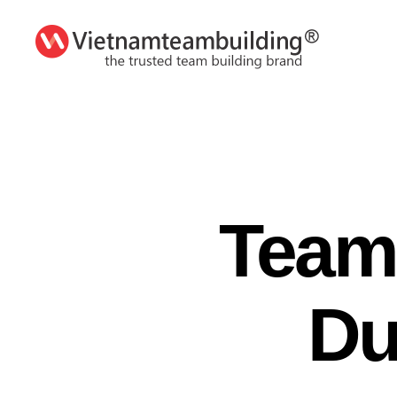
VietnamTeambuilding
Team
Dư