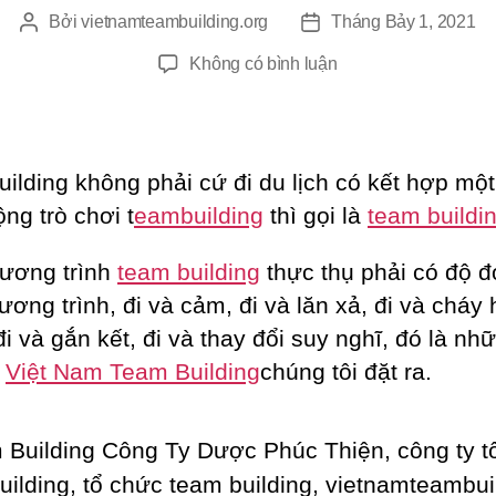
Bởi
vietnamteambuilding.org
Tháng Bảy 1, 2021
Tác
Ngày
giả
đăng
ở
Không có bình luận
Team
Building
Công
Ty
ilding không phải cứ đi du lịch có kết hợp một
Dược
ng trò chơi t
eambuilding
thì gọi là
team buildi
Phúc
Thiện
ương trình
t
eam building
thực thụ phải có độ 
ương trình, đi và cảm, đi và lăn xả, đi và cháy 
i và gắn kết, đi và thay đổi suy nghĩ, đó là nhữ
à
Việt Nam Team Building
chúng tôi đặt ra.