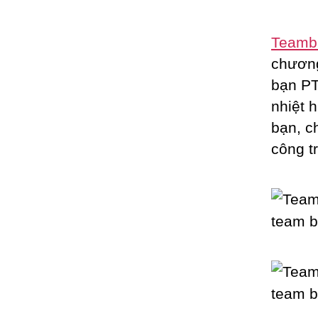
Teambu
chương
bạn PT
nhiệt 
bạn, c
công t