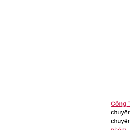
Công 
chuyê
chuyên
nhóm
,