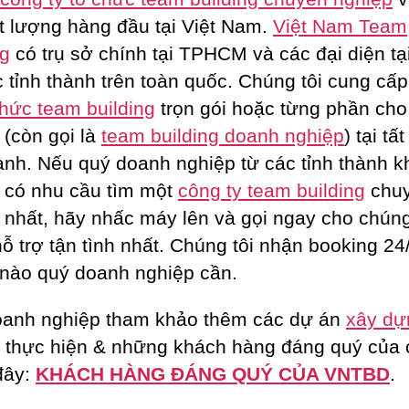
ất lượng hàng đầu tại Việt Nam.
Việt Nam Team
ng
có trụ sở chính tại TPHCM và các đại diện tạ
c tỉnh thành trên toàn quốc. Chúng tôi cung cấp
chức team building
trọn gói hoặc từng phần ch
 (còn gọi là
team building doanh nghiệp
) tại tấ
hành. Nếu quý doanh nghiệp từ các tỉnh thành k
 có nhu cầu tìm một
công ty team building
chu
 nhất, hãy nhấc máy lên và gọi ngay cho chúng
ỗ trợ tận tình nhất. Chúng tôi nhận booking 24/
 nào quý doanh nghiệp cần.
anh nghiệp tham khảo thêm các dự án
xây dự
 thực hiện & những khách hàng đáng quý của
 đây:
KHÁCH HÀNG ĐÁNG QUÝ CỦA VNTBD
.