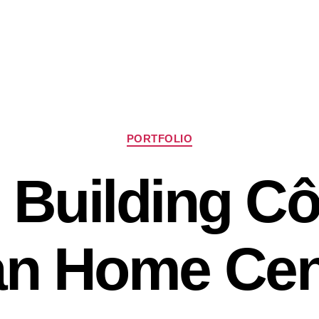
Chuyên
PORTFOLIO
mục
 Building Cô
an Home Cen