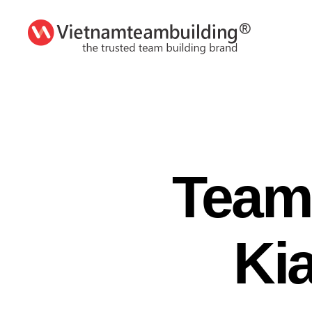
VietnamTeambuilding
Team
Ki