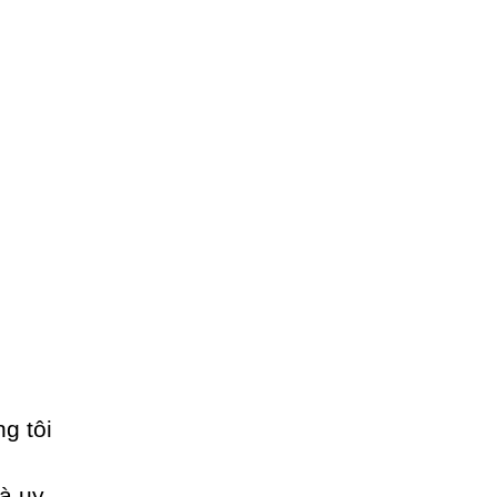
ng tôi
à uy