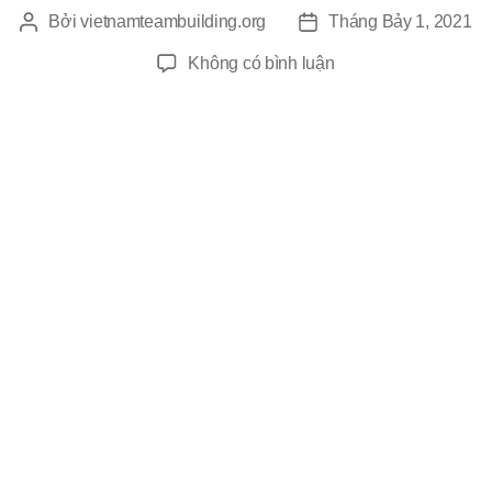
Bởi
vietnamteambuilding.org
Tháng Bảy 1, 2021
Tác
Ngày
giả
đăng
ở
Không có bình luận
Team
Building
Công
Ty
Kian
Home
Center