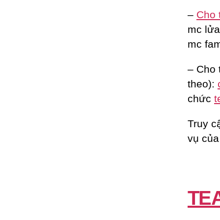
–
Cho 
mc lửa 
mc fam
– Cho 
theo):
chức
t
Truy c
vụ của
TE