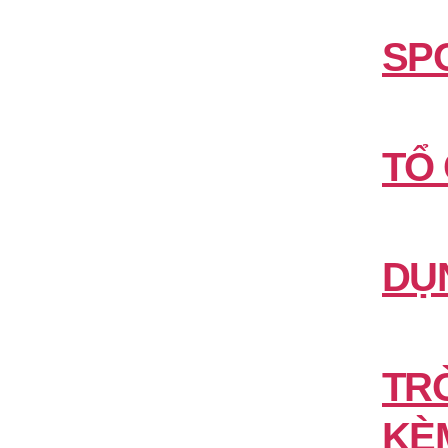
SP
TỔ
DỤ
TR
KÈ