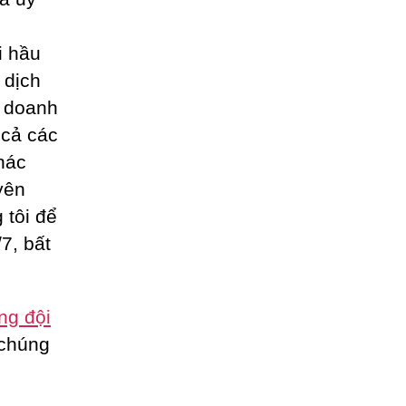
i hầu
 dịch
o doanh
t cả các
hác
yên
 tôi để
7, bất
ng đội
 chúng