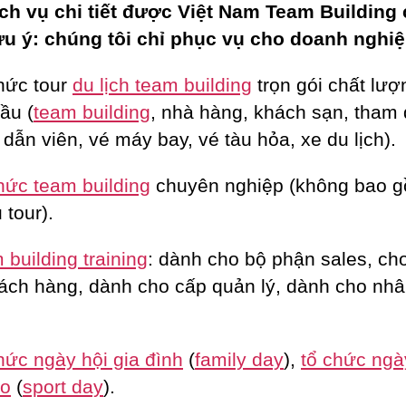
ch vụ chi tiết được Việt Nam Team Building
ưu ý: chúng tôi chỉ phục vụ cho doanh nghiệ
hức tour
du lịch team building
trọn gói chất lượ
ầu (
team building
, nhà hàng, khách sạn, tham
dẫn viên, vé máy bay, vé tàu hỏa, xe du lịch).
hức team building
chuyên nghiệp (không bao 
 tour).
building training
: dành cho bộ phận sales, c
ách hàng, dành cho cấp quản lý, dành cho nhâ
hức ngày hội gia đình
(
family day
),
tổ chức ngà
ao
(
sport day
).