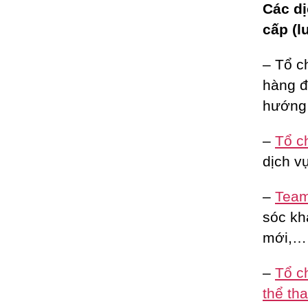
Các dị
cấp (l
– Tổ c
hàng đ
hướng 
–
Tổ c
dịch vụ
–
Team 
sóc kh
mới,…
–
Tổ c
thể th