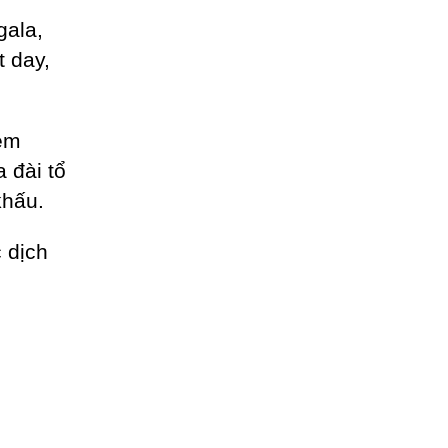
gala,
t day,
èm
a đài tổ
khấu.
 dịch