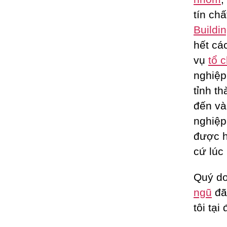
tín ch
Buildi
hết cá
vụ
tổ 
nghiệp
tỉnh t
đến và
nghiệp
được h
cứ lúc
Quý do
ngũ
đã
tôi tại