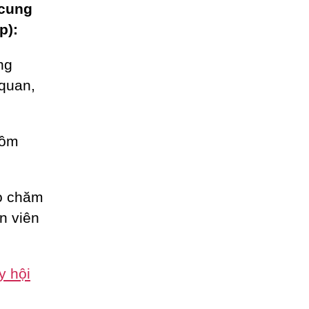
 cung
p):
ng
 quan,
gồm
ho chăm
n viên
y hội